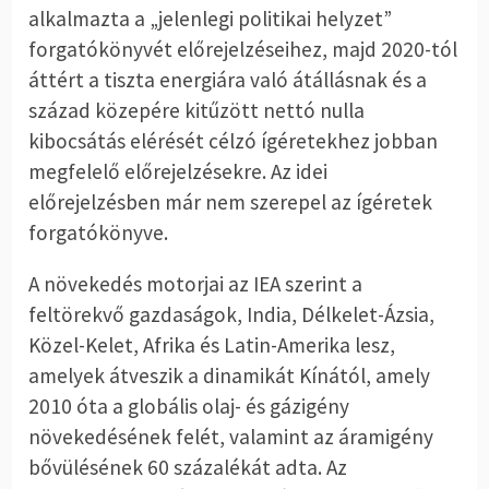
alkalmazta a „jelenlegi politikai helyzet”
forgatókönyvét előrejelzéseihez, majd 2020-tól
áttért a tiszta energiára való átállásnak és a
század közepére kitűzött nettó nulla
kibocsátás elérését célzó ígéretekhez jobban
megfelelő előrejelzésekre. Az idei
előrejelzésben már nem szerepel az ígéretek
forgatókönyve.
A növekedés motorjai az IEA szerint a
feltörekvő gazdaságok, India, Délkelet-Ázsia,
Közel-Kelet, Afrika és Latin-Amerika lesz,
amelyek átveszik a dinamikát Kínától, amely
2010 óta a globális olaj- és gázigény
növekedésének felét, valamint az áramigény
bővülésének 60 százalékát adta. Az