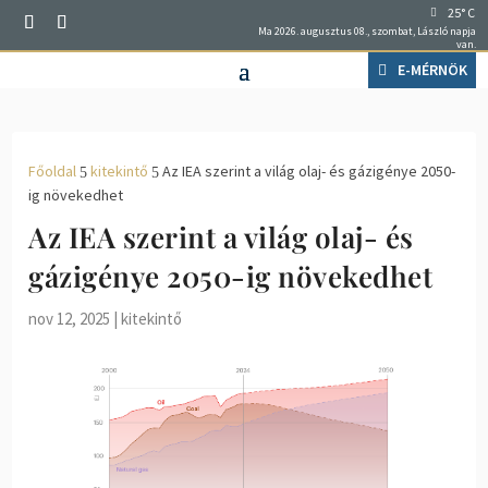
25° C
Ma 2026. augusztus 08., szombat, László napja
van.
E-MÉRNÖK
Főoldal
kitekintő
Az IEA szerint a világ olaj- és gázigénye 2050-
5
5
ig növekedhet
Az IEA szerint a világ olaj- és
gázigénye 2050-ig növekedhet
nov 12, 2025
|
kitekintő