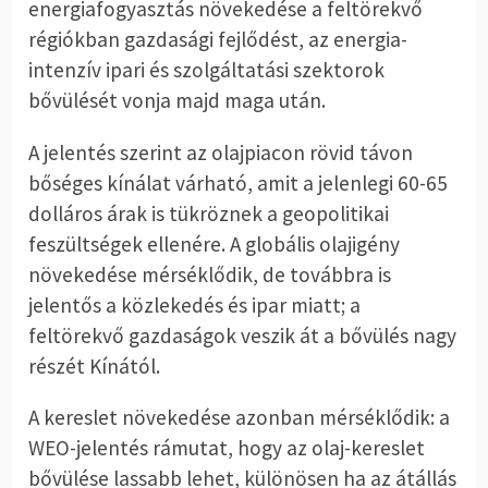
energiafogyasztás növekedése a feltörekvő
régiókban gazdasági fejlődést, az energia-
intenzív ipari és szolgáltatási szektorok
bővülését vonja majd maga után.
A jelentés szerint az olajpiacon rövid távon
bőséges kínálat várható, amit a jelenlegi 60-65
dolláros árak is tükröznek a geopolitikai
feszültségek ellenére. A globális olajigény
növekedése mérséklődik, de továbbra is
jelentős a közlekedés és ipar miatt; a
feltörekvő gazdaságok veszik át a bővülés nagy
részét Kínától.
A kereslet növekedése azonban mérséklődik: a
WEO-jelentés rámutat, hogy az olaj-kereslet
bővülése lassabb lehet, különösen ha az átállás