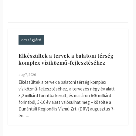
országjáró
Elkészültek a tervek a balatoni térség
komplex víziközmű-fejlesztéséhez
aug 7, 2026
Elkészültek a tervek a balatoni térség komplex
víziközmű-fejlesztéséhez, a tervezés négy év alatt
3,2 milliárd forintba került, és mai áron 646 milliárd
forintból, 5-10 év alatt valósulhat meg – közölte a
Dunántúli Regionális Vízmű Zrt. (DRV) augusztus 7-
én. ...