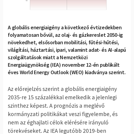
A globális energiaigény a következő évtizedekben
folyamatosan bővül, az olaj- és gázkereslet 2050-ig
növekedhet, elsősorban mobilitási, fűtési-hűtési,
világítási, háztartási, ipari, valamint adat- és AI-alapú
szolgáltatások miatt a Nemzetközi
Energiaügynökség (IEA) november 12-én publikált
éves World Energy Outlook (WEO) kiadványa szerint.
Az előrejelzés szerint a globális energiaigény
2035-re 15 százalékkal emelkedik a jelenlegi
szinthez képest. A prognózis a meglévő
kormányzati politikákat veszi figyelembe, és
nem az éghajlati célok elérésére irányuló
törekvéseket. Az IEA legutóbb 2019-ben