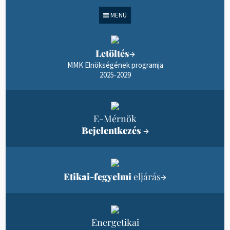
MENÜ
Letöltés
→
MMK Elnökségének programja
2025-2029
E-Mérnök
Bejelentkezés
→
Etikai-fegyelmi
eljárás
→
Energetikai