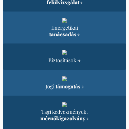
felülvizsgálat
→
Energetikai
tanácsadás
→
Biztosítások
→
Jogi
támogatás
→
Tagi kedvezmények,
mérnökigazolvány
→