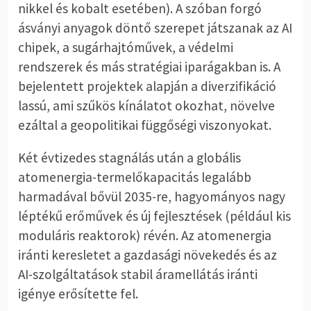
nikkel és kobalt esetében). A szóban forgó
ásványi anyagok döntő szerepet játszanak az AI
chipek, a sugárhajtóművek, a védelmi
rendszerek és más stratégiai iparágakban is. A
bejelentett projektek alapján a diverzifikáció
lassú, ami szűkös kínálatot okozhat, növelve
ezáltal a geopolitikai függőségi viszonyokat.
Két évtizedes stagnálás után a globális
atomenergia-termelőkapacitás legalább
harmadával bővül 2035-re, hagyományos nagy
léptékű erőművek és új fejlesztések (például kis
moduláris reaktorok) révén. Az atomenergia
iránti keresletet a gazdasági növekedés és az
AI-szolgáltatások stabil áramellátás iránti
igénye erősítette fel.