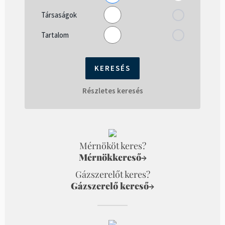
Társaságok
Tartalom
Részletes keresés
Mérnököt keres?
Mérnökkereső
→
Gázszerelőt keres?
Gázszerelő kereső
→