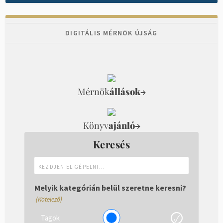
DIGITÁLIS MÉRNÖK ÚJSÁG
Mérnök
állások
→
Könyv
ajánló
→
Keresés
Kezdjen
el
gépelni...
Melyik kategórián belül szeretne keresni?
(Kötelező)
Tagok