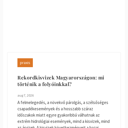
praxis
Rekordkisvizek Magyarországon: mi
történik a folyóinkkal?
aug 7, 2026
A felmelegedés, a növekvő párolgás, a szélsőséges
csapadékesemények és a hosszabb száraz
időszakok miatt egyre gyakoribbá válhatnak az
extrém hidrológiai események, mind a kisvizek, mind
az árvizek. A kisvizek következményeit a hazai