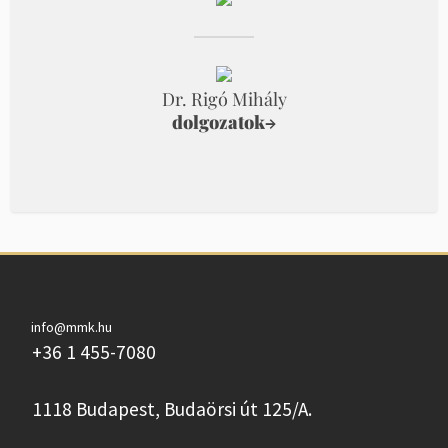
Dr. Rigó Mihály
dolgozatok
→
info@mmk.hu
+36 1 455-7080
1118 Budapest, Budaörsi út 125/A.