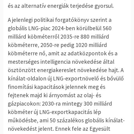
és az alternatív energiák terjedése gyorsul.
A jelenlegi politikai forgatókönyv szerint a
globális LNG-piac 2024-ben körülbelül 560
milliárd köbméterről 2035-re 880 milliárd
köbméterre, 2050-re pedig 1020 milliárd
köbméterre nő, amit az adatközpontok és a
mesterséges intelligencia növekedése által
ösztönzött energiakereslet növekedése hajt. A
kínálat-oldalon új LNG-exportnövelő és bővülő
finomítási kapacitások jelennek meg és
fejtenek majd ki árnyomást az olaj- és
gázpiacokon: 2030-ra mintegy 300 milliárd
köbméter új LNG-exportkapacitás lép
működésbe, ami 50 százalékos globális kínálat-
növekedést jelent. Ennek fele az Egyesült