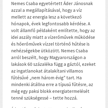
Nemes Csaba egyetértett Áder Jánosnak
azzal a megállapításával, hogy a víz
mellett az energia lesz a következő
hónapok, évek legfontosabb kérdése. A
volt államfő példaként említette, hogy az
idei aszály miatt a vízerőművek működése
és hőerőművek vízzel történő hűtése is
nehézségekbe ütközött. Nemes Csaba
arról beszélt, hogy Magyarországon a
lakások 60 százaléka függ a gáztól, ezeket
az ingatlanokat átalakítani villamos
fűtésűvé „nem három évig” tart. Ha
mindenki átállna erre a típusú fűtésre, az
még egy paksi blokk energiatermelését
tenné szükségessé – tette hozzá.