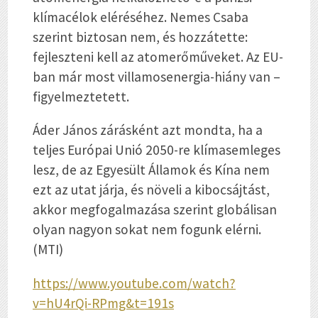
klímacélok eléréséhez. Nemes Csaba
szerint biztosan nem, és hozzátette:
fejleszteni kell az atomerőműveket. Az EU-
ban már most villamosenergia-hiány van –
figyelmeztetett.
Áder János zárásként azt mondta, ha a
teljes Európai Unió 2050-re klímasemleges
lesz, de az Egyesült Államok és Kína nem
ezt az utat járja, és növeli a kibocsájtást,
akkor megfogalmazása szerint globálisan
olyan nagyon sokat nem fogunk elérni.
(MTI)
https://www.youtube.com/watch?
v=hU4rQi-RPmg&t=191s