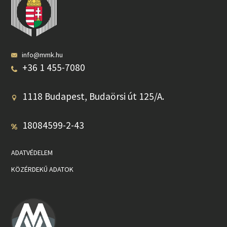
info@mmk.hu
+36 1 455-7080
1118 Budapest, Budaörsi út 125/A.
18084599-2-43
ADATVÉDELEM
KÖZÉRDEKŰ ADATOK