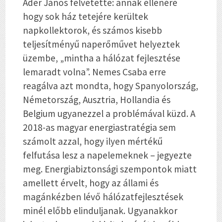
Áder János felvetette: annak ellenére
hogy sok ház tetejére kerültek
napkollektorok, és számos kisebb
teljesítményű naperőművet helyeztek
üzembe, „mintha a hálózat fejlesztése
lemaradt volna”. Nemes Csaba erre
reagálva azt mondta, hogy Spanyolország,
Németország, Ausztria, Hollandia és
Belgium ugyanezzel a problémával küzd. A
2018-as magyar energiastratégia sem
számolt azzal, hogy ilyen mértékű
felfutása lesz a napelemeknek – jegyezte
meg. Energiabiztonsági szempontok miatt
amellett érvelt, hogy az állami és
magánkézben lévő hálózatfejlesztések
minél előbb elinduljanak. Ugyanakkor