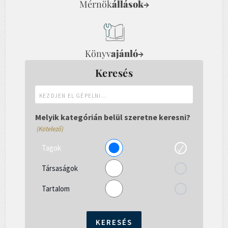
Mérnök
állások
→
Könyv
ajánló
→
Keresés
Kezdjen
el
gépelni...
Melyik kategórián belül szeretne keresni?
(Kötelező)
Tagok
Társaságok
Tartalom