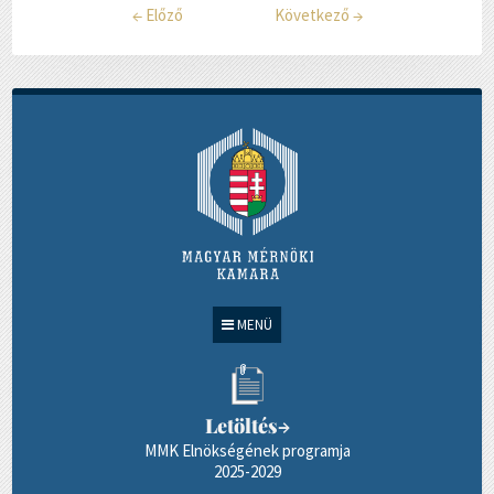
←
Előző
Következő
→
MENÜ
Letöltés
→
MMK Elnökségének programja
2025-2029