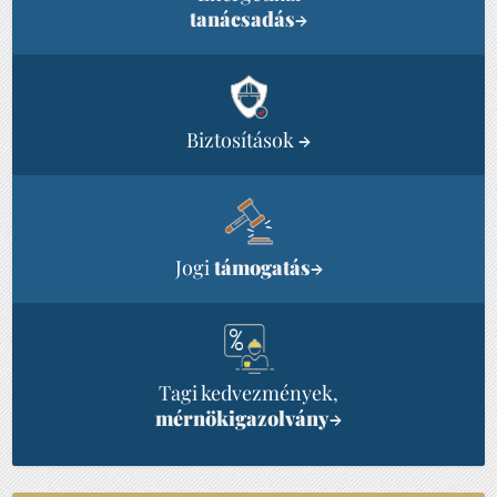
tanácsadás
→
Biztosítások
→
Jogi
támogatás
→
Tagi kedvezmények,
mérnökigazolvány
→