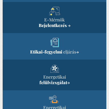
E-Mérnök
Bejelentkezés
→
Etikai-fegyelmi
eljárás
→
Energetikai
felülvizsgálat
→
Energetikai