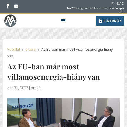
31° C
Ma 2026. augusztus 08., szombat, László napja
van.
E-MÉRNÖK
Főoldal
praxis
Az EU-ban már most villamosenergia-hiány
5
5
van
Az EU-ban már most
villamosenergia-hiány van
okt 31, 2022
|
praxis