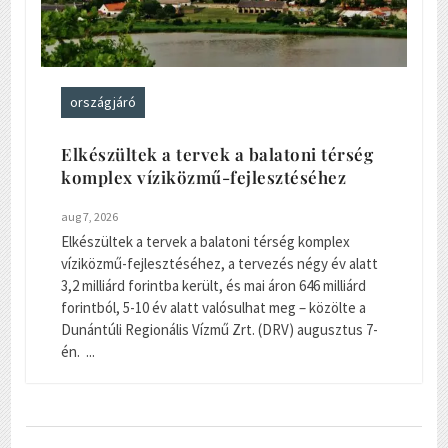
országjáró
Elkészültek a tervek a balatoni térség
komplex víziközmű-fejlesztéséhez
aug 7, 2026
Elkészültek a tervek a balatoni térség komplex
víziközmű-fejlesztéséhez, a tervezés négy év alatt
3,2 milliárd forintba került, és mai áron 646 milliárd
forintból, 5-10 év alatt valósulhat meg – közölte a
Dunántúli Regionális Vízmű Zrt. (DRV) augusztus 7-
én. ...