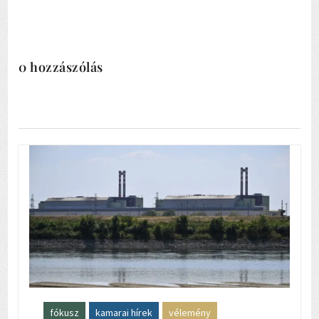
0 hozzászólás
fókusz
kamarai hírek
vélemény