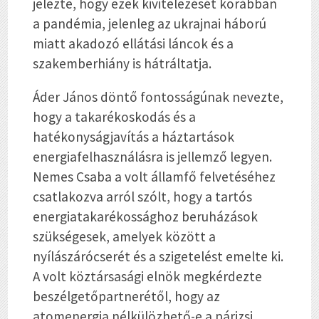
jelezte, hogy ezek kivitelezését korábban
a pandémia, jelenleg az ukrajnai háború
miatt akadozó ellátási láncok és a
szakemberhiány is hátráltatja.
Áder János döntő fontosságúnak nevezte,
hogy a takarékoskodás és a
hatékonyságjavítás a háztartások
energiafelhasználásra is jellemző legyen.
Nemes Csaba a volt államfő felvetéséhez
csatlakozva arról szólt, hogy a tartós
energiatakarékossághoz beruházások
szükségesek, amelyek között a
nyílászárócserét és a szigetelést emelte ki.
A volt köztársasági elnök megkérdezte
beszélgetőpartnerétől, hogy az
atomenergia nélkülözhető-e a párizsi