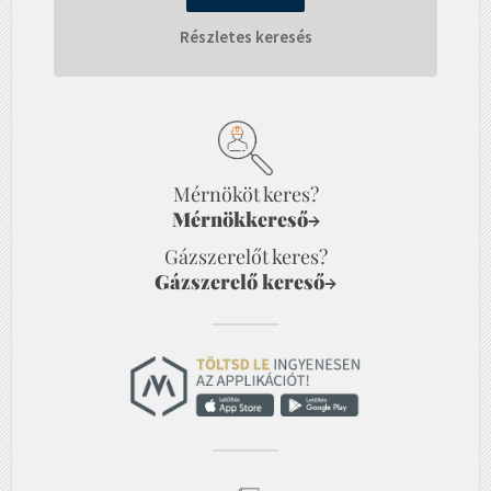
Részletes keresés
Mérnököt keres?
Mérnökkereső
→
Gázszerelőt keres?
Gázszerelő kereső
→