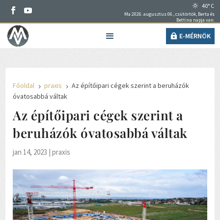
40° C
Ma 2026. augusztus 06., csütörtök, Berta és
Bettina napja van.
E-MÉRNÖK
Főoldal
praxis
Az építőipari cégek szerint a beruházók
5
5
óvatosabbá váltak
Az építőipari cégek szerint a
beruházók óvatosabbá váltak
jan 14, 2023
|
praxis