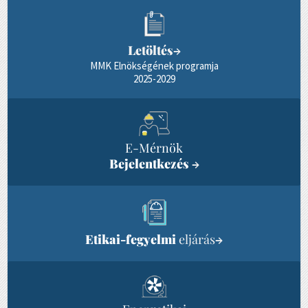
Letöltés
→
MMK Elnökségének programja
2025-2029
E-Mérnök
Bejelentkezés
→
Etikai-fegyelmi
eljárás
→