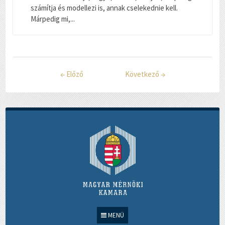
számítja és modellezi is, annak cselekednie kell.
Márpedig mi,...
←
Előző
Következő
→
MENÜ