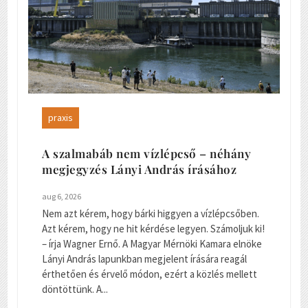
praxis
A szalmabáb nem vízlépcső – néhány
megjegyzés Lányi András írásához
aug 6, 2026
Nem azt kérem, hogy bárki higgyen a vízlépcsőben.
Azt kérem, hogy ne hit kérdése legyen. Számoljuk ki!
– írja Wagner Ernő. A Magyar Mérnöki Kamara elnöke
Lányi András lapunkban megjelent írására reagál
érthetően és érvelő módon, ezért a közlés mellett
döntöttünk. A...