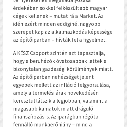
érdekében sokkal felkészültebb magyar
cégek kellenek – mutat rá a Market. Az
idén ezért minden eddiginél nagyobb
szerepet kap az alkalmazkodás képessége
az építőiparban – hívták fel a figyelmet.
A KÉSZ Csoport szintén azt tapasztalja,
hogy a beruházók óvatosabbak lettek a
bizonytalan gazdasági körülmények miatt.
Az építőiparban nehézséget jelent
egyebek mellett az infláció felgyorsulása,
amely a termelési árak növekedésén
keresztül látszik a legjobban, valamint a
magasabb kamatok miatt dráguló
finanszírozás is. Az iparágban régóta
fennálló munkaerőhiány – mind a