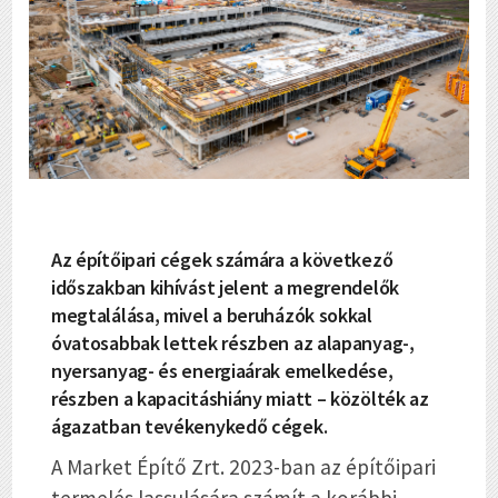
Az építőipari cégek számára a következő
időszakban kihívást jelent a megrendelők
megtalálása, mivel a beruházók sokkal
óvatosabbak lettek részben az alapanyag-,
nyersanyag- és energiaárak emelkedése,
részben a kapacitáshiány miatt – közölték az
ágazatban tevékenykedő cégek.
A Market Építő Zrt. 2023-ban az építőipari
termelés lassulására számít a korábbi