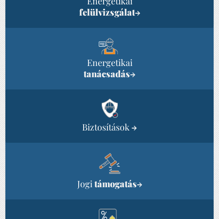
Energetikai
felülvizsgálat
→
Energetikai
tanácsadás
→
Biztosítások
→
Jogi
támogatás
→