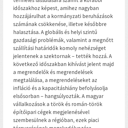
időszakhoz képest, amihez nagyban
hozzájárulhat a kormányzati beruházások
számának csökkenése, illetve későbbre
halasztása. A globális és helyi szintű
gazdasági problémák, valamint a megnőtt
szállítási határidők komoly nehézséget
jelentenek a szektornak – tették hozzá. A
következő időszakban kihívást jelent majd
a megrendelők és megrendelések
megtalálása, a megrendeléseket az
infláció és a kapacitáshiány befolyásolja
elsősorban – hangsúlyozták. A magyar
vállalkozások a török és román-török
építőipari cégek megjelenésével
szembesülnek a régióban, ezek piaci
térnyerésének megakadályozása