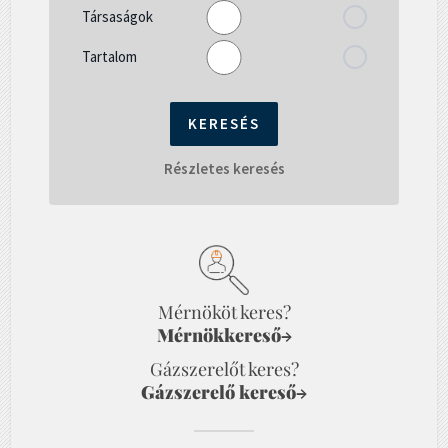
Társaságok
Tartalom
Részletes keresés
Mérnököt keres?
Mérnökkereső
→
Gázszerelőt keres?
Gázszerelő kereső
→