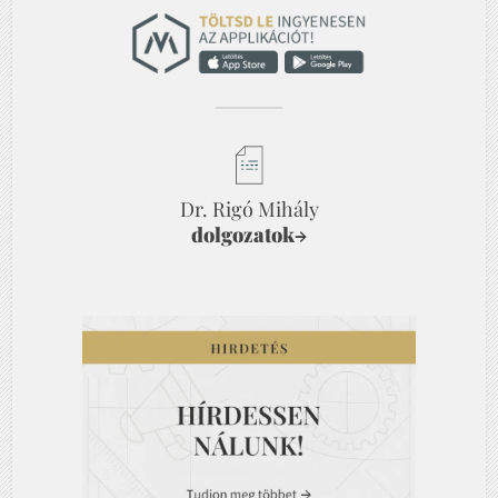
Dr. Rigó Mihály
dolgozatok
→