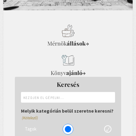
Mérnök
állások
→
Könyv
ajánló
→
Keresés
Kezdjen
el
gépelni...
Melyik kategórián belül szeretne keresni?
(Kötelező)
Tagok