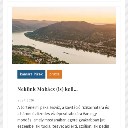
kamarai hírek
praxis
Nekünk Mohács (is) kell…
aug 4, 2026
A történelmi paksi kisvíz, a kavitáció fizikai határa és
a három évtizedes vízlépcsőtabu ára Van egy
mondás, amely mostanában egyre gyakrabban jut
eszembe: aki tudja, tegye; aki érti, szóljon; aki pedig