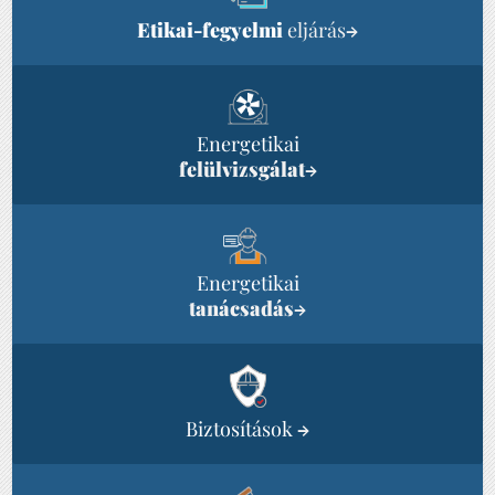
Etikai-fegyelmi
eljárás
→
Energetikai
felülvizsgálat
→
Energetikai
tanácsadás
→
Biztosítások
→