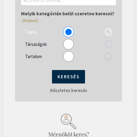
el
gépelni...
Melyik kategórián belül szeretne keresni?
(Kötelező)
Tagok
Társaságok
Tartalom
Részletes keresés
Mérnököt keres?