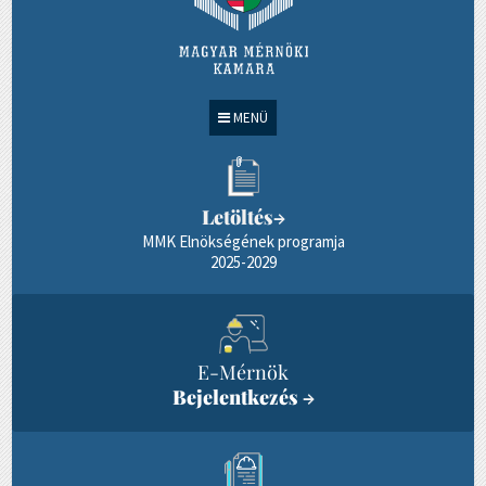
MENÜ
Letöltés
→
MMK Elnökségének programja
2025-2029
E-Mérnök
Bejelentkezés
→