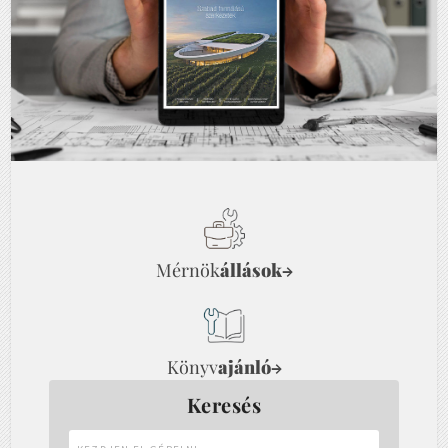
Mérnök
állások
→
Könyv
ajánló
→
Keresés
Kezdjen