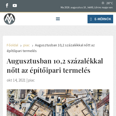
26° C
Ma 2026. augusztus 10., hétfő, Lőrinc napja van.
E-MÉRNÖK
Főoldal
piac
Augusztusban 10,2 százalékkal nőtt az
5
5
építőipari termelés
Augusztusban 10,2 százalékkal
nőtt az építőipari termelés
okt 14, 2021
|
piac