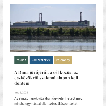
fókusz
kamarai hírek
vélemény
A Duna jövőjéről: a cél közös, az
eszközökről szakmai alapon kell
dönteni
aug 8, 2026
Az elmúlt napok vitájában úgy jelenhetett meg,
mintha egymással ellentétes álláspontokat