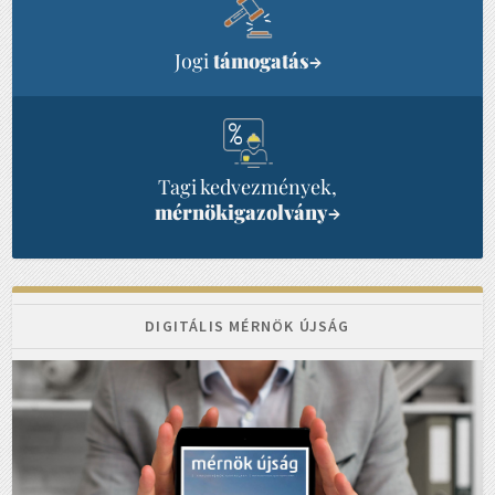
Jogi
támogatás
→
Tagi kedvezmények,
mérnökigazolvány
→
DIGITÁLIS MÉRNÖK ÚJSÁG