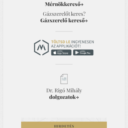
Mérnökkereső
→
Gázszerelőt keres?
Gázszerelő kereső
→
Dr. Rigó Mihály
dolgozatok
→