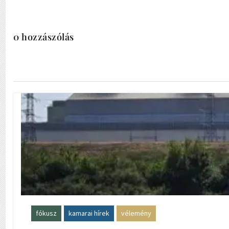
0 hozzászólás
fókusz
kamarai hírek
vélemény