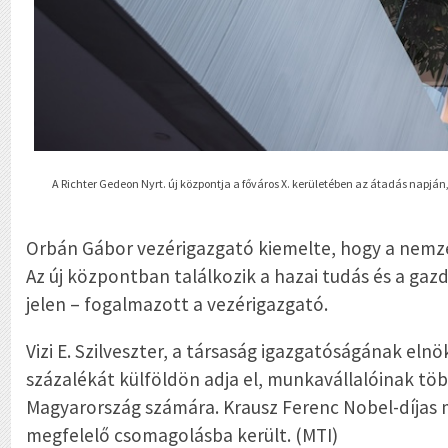
A Richter Gedeon Nyrt. új központja a főváros X. kerületében az átadás napján, 
Orbán Gábor vezérigazgató kiemelte, hogy a nemzetk
Az új központban találkozik a hazai tudás és a ga
jelen – fogalmazott a vezérigazgató.
Vizi E. Szilveszter, a társaság igazgatóságának el
százalékát külföldön adja el, munkavállalóinak töb
Magyarország számára. Krausz Ferenc Nobel-díjas 
megfelelő csomagolásba került. (MTI)