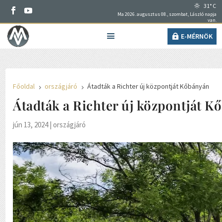
31° C
Ma 2026. augusztus 08., szombat, László napja
van.
E-MÉRNÖK
Főoldal
országjáró
Átadták a Richter új központját Kőbányán
5
5
Átadták a Richter új központját K
jún 13, 2024
|
országjáró