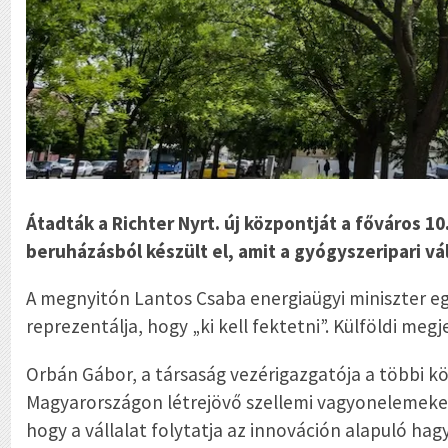
Átadták a Richter Nyrt. új központját a főváros 1
beruházásból készült el, amit a gyógyszeripari vál
A megnyitón Lantos Csaba energiaügyi miniszter egy
reprezentálja, hogy „ki kell fektetni”. Külföldi m
Orbán Gábor, a társaság vezérigazgatója a többi köz
Magyarországon létrejövő szellemi vagyonelemeket
hogy a vállalat folytatja az innováción alapuló hag