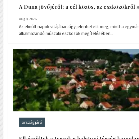
A Duna jövőjéről: a cél közös, az eszközökről 
aug 8, 2026
Az elmúlt napok vitájában úgy jelenhetett meg, mintha egymás
alkalmazandó műszaki eszközök megítélésében...
országjáró
Elkészültek a tervek a balatoni térség komple