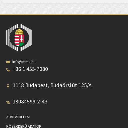
info@mmk.hu
+36 1 455-7080
1118 Budapest, Budaörsi út 125/A.
18084599-2-43
ADATVÉDELEM
KÖZÉRDEKŰ ADATOK