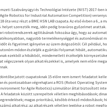
mzeti Szabványügyi és Technológiai Intézete (NIST) 2017-ben in
(Agile Robotics for Industrial Automation Competition) verseny
18 óta vesz részt a BME HSN LAB csapata. Az első évben a 6., a 
5. helyet szerezték meg, idén pedig bravúros győzelmet arattak.
ipari robotrendszerek agilitásának fokozása úgy, hogy az automat
atékonyabban, nagyobb termelékenységgel és autonómiával m
időt és figyelmet igényelve az üzem dolgozóitól. Cél például, ho
utonóm módon észleljék a gyártási folyamat hibáit, automatik
janak ezekből a hibákból, mindemellett érzékeljék környezetüke
at végezzenek olyan alkatrészekkel is, amelyek nem előre meg
nnak.
 döntőbe jutott csapatoknak 15 előre nem ismert feladatot kelle
n és pontosabban végrehajtani a ROS (Robot Operating Syste
nvironment for Agile Robotics) szimulátor által biztosított int
. A feladatok között szerepeltek véletlen meghibásodások; din
egrendelések; magas prioritású, később érkező módosítások; h
 számú alkatrész; az alkatrészek véletlen leejtése a robot megfo