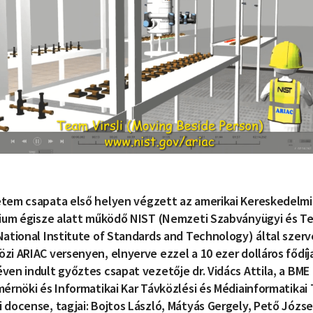
tem csapata első helyen végzett az amerikai Kereskedelmi
rium égisze alatt működő NIST (Nemzeti Szabványügyi és Te
ational Institute of Standards and Technology) által szer
i ARIAC versenyen, elnyerve ezzel a 10 ezer dolláros fődíjat
en indult győztes csapat vezetője dr. Vidács Attila, a BME
érnöki és Informatikai Kar Távközlési és Médiainformatikai
docense, tagjai: Bojtos László, Mátyás Gergely, Pető Józse