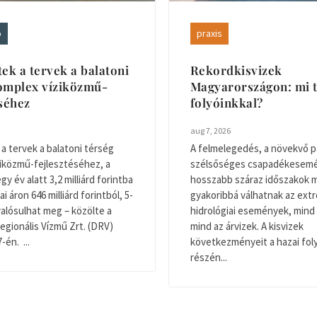
ó
praxis
tek a tervek a balatoni
Rekordkisvizek
omplex víziközmű-
Magyarországon: mi t
éséhez
folyóinkkal?
aug 7, 2026
 a tervek a balatoni térség
A felmelegedés, a növekvő p
iközmű-fejlesztéséhez, a
szélsőséges csapadékesemé
y év alatt 3,2 milliárd forintba
hosszabb száraz időszakok m
ai áron 646 milliárd forintból, 5-
gyakoribbá válhatnak az ext
valósulhat meg – közölte a
hidrológiai események, mind 
egionális Vízmű Zrt. (DRV)
mind az árvizek. A kisvizek
én. ...
következményeit a hazai fol
részén...