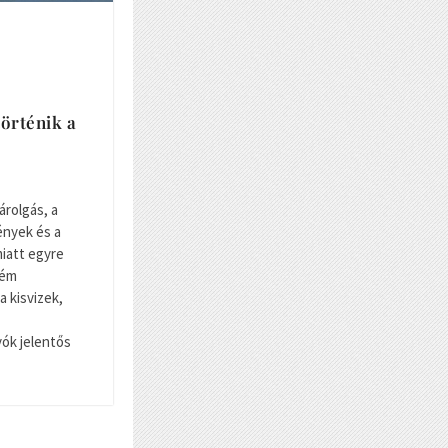
örténik a
árolgás, a
nyek és a
iatt egyre
rém
a kisvizek,
yók jelentős