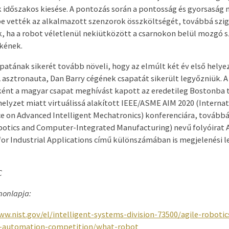
 időszakos kiesése. A pontozás során a pontosság és gyorsaság 
e vették az alkalmazott szenzorok összköltségét, továbbá szi
, ha a robot véletlenül nekiütközött a csarnokon belül mozgó 
kének.
patának sikerét tovább növeli, hogy az elmúlt két év első helyez
 asztronauta, Dan Barry cégének csapatát sikerült legyőzniük. A
ént a magyar csapat meghívást kapott az eredetileg Bostonba 
helyzet miatt virtuálissá alakított IEEE/ASME AIM 2020 (Internat
e on Advanced Intelligent Mechatronics) konferenciára, továbbá 
otics and Computer-Integrated Manufacturing) nevű folyóirat A
for Industrial Applications című különszámában is megjelenési 
C
honlapja:
ww.nist.gov/el/intelligent-systems-division-73500/agile-robotic
l-automation-competition/what-robot