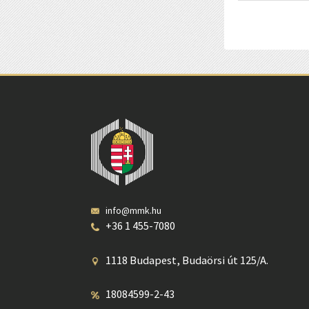
info@mmk.hu
+36 1 455-7080
1118 Budapest, Budaörsi út 125/A.
18084599-2-43