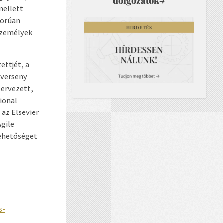
dolgozatok
→
mellett
gorúan
személyek
ettjét, a
 verseny
tervezett,
ional
az Elsevier
gile
lehetőséget
s-