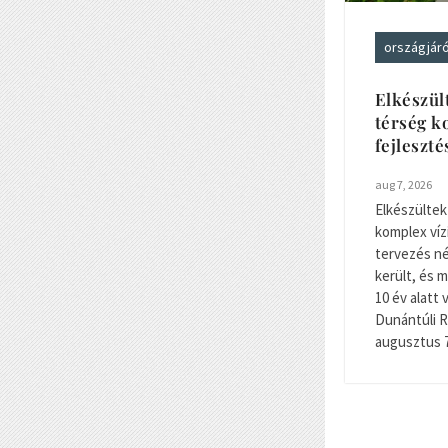
országjár
Elkészül
térség k
fejleszt
aug 7, 2026
Elkészültek
komplex víz
tervezés nég
került, és m
10 év alatt 
Dunántúli R
augusztus 7-