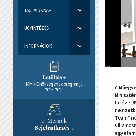
TAGJAINKNAK
ÜGYINTÉZÉS
INFORMÁCIÓK
Letöltés
→
MMK Elnökségének programja
A Műegye
2025-2029
Miniszté
Intézet/N
nemzetköz
Team” név
E-Mérnök
Villamosm
Bejelentkezés
→
egyetemi 