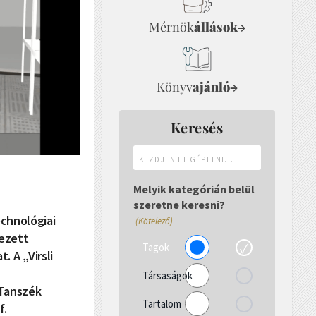
Mérnök
állások
→
Könyv
ajánló
→
Keresés
Kezdjen
el
gépelni...
Melyik kategórián belül
szeretne keresni?
chnológiai
(Kötelező)
vezett
Tagok
. A „Virsli
Társaságok
 Tanszék
Tartalom
f.