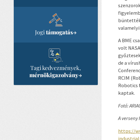
szenzorok
figyelemb
büntették
valamelyi
Jogi
támogatás
→
A BME csa
volt NASA
győztesek
de a vírus
Tagi kedvezmények,
Conferenc
mérnökigazolvány
→
RCIM (Rob
Robotics 
kaptak.
Fotó: ARIA
A verseny 
https://w
industria