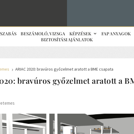
JSZABÁS
BESZÁMOLÓ, VIZSGA
KÉPZÉSEK
FAP ANYAGOK
BIZTOSÍTÁSI AJÁNLATOK
emes
ARIAC 2020: bravúros győzelmet aratott a BME csapata
5
020: bravúros győzelmet aratott a 
yetemes