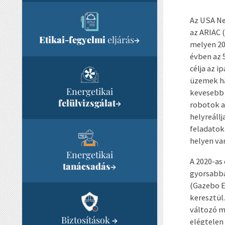
Az USA Ne
az ARIAC 
Etikai-fegyelmi
eljárás
→
melyen 20
évben az 
célja az 
üzemek h
Energetikai
kevesebb 
felülvizsgálat
→
robotok a
helyreáll
feladatok
helyen va
Energetikai
A 2020-as
tanácsadás
→
gyorsabba
(Gazebo E
keresztül
változó m
Biztosítások
→
elégtelen