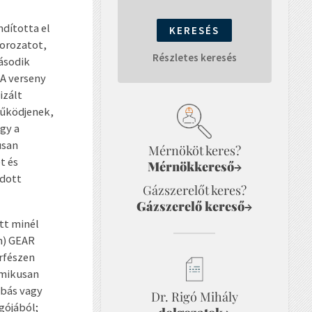
dította el
sorozatot,
Részletes keresés
második
 A verseny
izált
űködjenek,
gy a
usan
Mérnököt keres?
t és
Mérnökkereső
→
adott
Gázszerelőt keres?
Gázszerelő kereső
→
tt minél
m) GEAR
erfészen
amikusan
ibás vagy
Dr. Rigó Mihály
gójából;