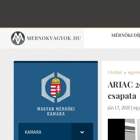
MÉRNÖKI DÍ
Főoldal
egyet
5
ARIAC 2
csapata
jún 17, 2020
|
eg
KAMARA