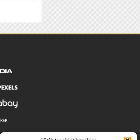
EREK
 SZABÁLYZAT