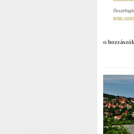
Összefogla
ariac-com
0 hozzászól