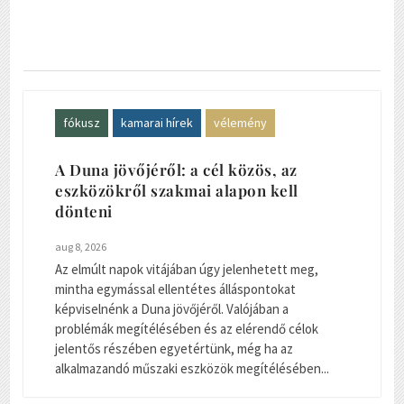
fókusz
kamarai hírek
vélemény
A Duna jövőjéről: a cél közös, az
eszközökről szakmai alapon kell
dönteni
aug 8, 2026
Az elmúlt napok vitájában úgy jelenhetett meg,
mintha egymással ellentétes álláspontokat
képviselnénk a Duna jövőjéről. Valójában a
problémák megítélésében és az elérendő célok
jelentős részében egyetértünk, még ha az
alkalmazandó műszaki eszközök megítélésében...