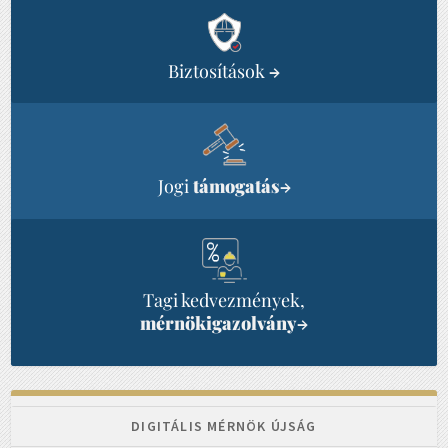
Biztosítások
→
Jogi
támogatás
→
Tagi kedvezmények,
mérnökigazolvány
→
DIGITÁLIS MÉRNÖK ÚJSÁG