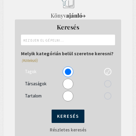
Könyv
ajánló
→
Keresés
Kezdjen
el
gépelni...
Melyik kategórián belül szeretne keresni?
(Kötelező)
Tagok
Társaságok
Tartalom
Részletes keresés