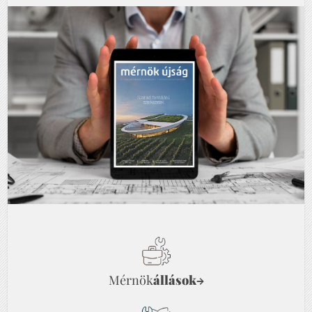
Mérnök
állások
→