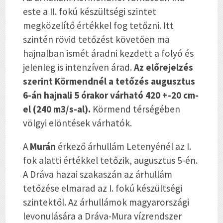
este a II. fokú készültségi szintet
megközelítő értékkel fog tetőzni. Itt
szintén rövid tetőzést követően ma
hajnalban ismét áradni kezdett a folyó és
jelenleg is intenzíven árad.
Az előrejelzés
szerint Körmendnél a tetőzés augusztus
6-án hajnali 5 órakor várható 420 +-20 cm-
el (240 m3/s-al).
Körmend térségében
völgyi elöntések várhatók.
A
Murán
érkező árhullám Letenyénél az I.
fok alatti értékkel tetőzik, augusztus 5-én.
A Dráva hazai szakaszán az árhullám
tetőzése elmarad az I. fokú készültségi
szintektől. Az árhullámok magyarországi
levonulására a Dráva-Mura vízrendszer