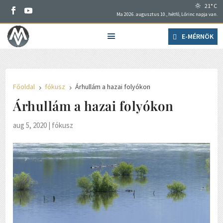
21° C
Ma 2026. augusztus 10., hétfő, Lőrinc napja van.
E-MÉRNÖK
Főoldal
fókusz
Árhullám a hazai folyókon
5
5
Árhullám a hazai folyókon
aug 5, 2020
|
fókusz