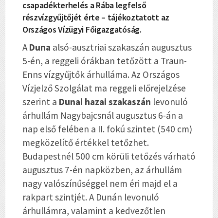
csapadékterhelés a Rába legfelső
részvízgyűjtőjét érte – tájékoztatott az
Országos Vízügyi Főigazgatóság.
A
Duna
alsó-ausztriai szakaszán augusztus
5-én, a reggeli órákban tetőzött a Traun-
Enns vízgyűjtők árhulláma. Az Országos
Vízjelző Szolgálat ma reggeli előrejelzése
szerint a
Dunai hazai szakaszán
levonuló
árhullám Nagybajcsnál augusztus 6-án a
nap első felében a II. fokú szintet (540 cm)
megközelítő értékkel tetőzhet.
Budapestnél 500 cm körüli tetőzés várható
augusztus 7-én napközben, az árhullám
nagy valószínűséggel nem éri majd el a
rakpart szintjét. A Dunán levonuló
árhullámra, valamint a kedvezőtlen