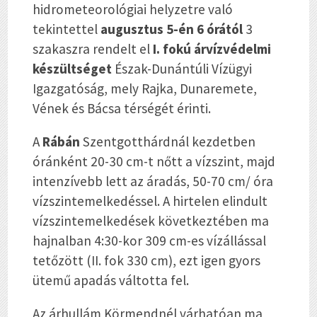
hidrometeorológiai helyzetre való
tekintettel
augusztus 5-én 6 órától
3
szakaszra rendelt el
I. fokú árvízvédelmi
készültséget
Észak-Dunántúli Vízügyi
Igazgatóság, mely Rajka, Dunaremete,
Vének és Bácsa térségét érinti.
A
Rábán
Szentgotthárdnál kezdetben
óránként 20-30 cm-t nőtt a vízszint, majd
intenzívebb lett az áradás, 50-70 cm/ óra
vízszintemelkedéssel. A hirtelen elindult
vízszintemelkedések következtében ma
hajnalban 4:30-kor 309 cm-es vízállással
tetőzött (II. fok 330 cm), ezt igen gyors
ütemű apadás váltotta fel.
Az árhullám Körmendnél várhatóan ma