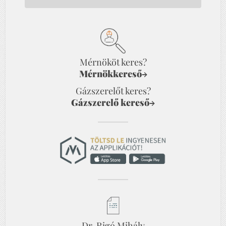
Mérnököt keres?
Mérnökkereső
→
Gázszerelőt keres?
Gázszerelő kereső
→
Dr. Rigó Mihály