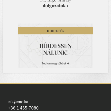
dolgozatok
→
info@mmk.hu
+36 1 455-7080