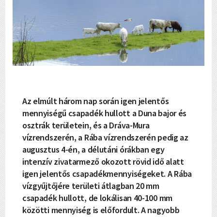
Az elmúlt három nap során igen jelentős
mennyiségű csapadék hullott a Duna bajor és
osztrák területein, és a Dráva-Mura
vízrendszerén, a Rába vízrendszerén pedig az
augusztus 4-én, a délutáni órákban egy
intenzív zivatarmező okozott rövid idő alatt
igen jelentős csapadékmennyiségeket. A Rába
vízgyűjtőjére területi átlagban 20 mm
csapadék hullott, de lokálisan 40-100 mm
közötti mennyiség is előfordult. A nagyobb