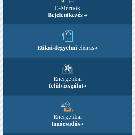
E-Mérnök
Bejelentkezés
→
Etikai-fegyelmi
eljárás
→
Energetikai
felülvizsgálat
→
Energetikai
tanácsadás
→