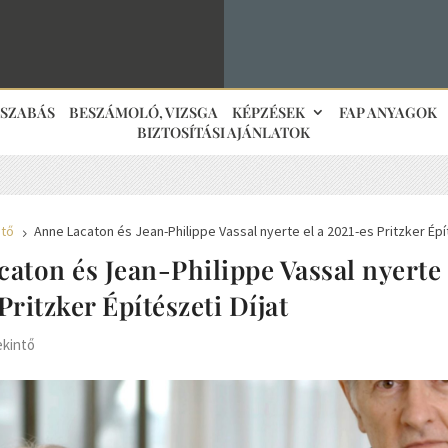
JSZABÁS
BESZÁMOLÓ, VIZSGA
KÉPZÉSEK
FAP ANYAGOK
BIZTOSÍTÁSI AJÁNLATOK
ntő
Anne Lacaton és Jean-Philippe Vassal nyerte el a 2021-es Pritzker Épít
5
aton és Jean-Philippe Vassal nyerte 
Pritzker Építészeti Díjat
ekintő