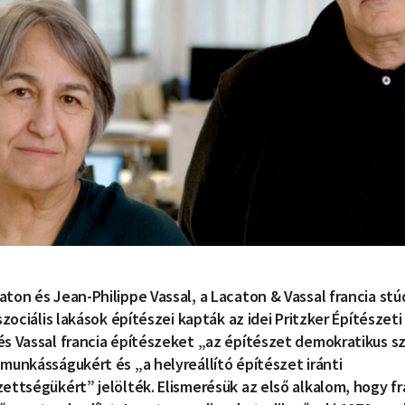
ton és Jean-Philippe Vassal, a Lacaton & Vassal francia stú
 szociális lakások építészei kapták az idei Pritzker Építészeti 
és Vassal francia építészeket „az építészet demokratikus s
munkásságukért és „a helyreállító építészet iránti
ettségükért” jelölték. Elismerésük az első alkalom, hogy fr