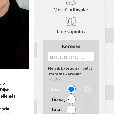
Mérnök
állások
→
Könyv
ajánló
→
Keresés
Kezdjen
el
gépelni...
Melyik kategórián belül
szeretne keresni?
(Kötelező)
dió
Tagok
Díjat.
zellemét
Társaságok
ancia
Tartalom