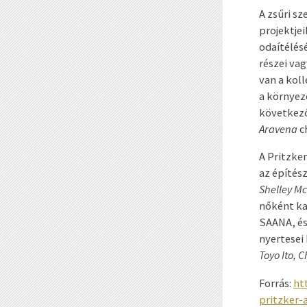
A zsűri sz
projektjei
odaítélés
részei va
van a kol
a környez
következő
Aravena
ch
A Pritzke
az építés
Shelley 
nőként ka
SAANA, é
nyertesei
Toyo Ito, 
Forrás:
ht
pritzker-