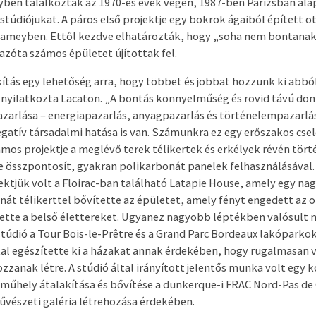
ben találkoztak az 1970-es évek végén, 1987-ben Párizsban ala
stúdiójukat. A páros első projektje egy bokrok ágaiból épített o
Niameyben. Ettől kezdve elhatározták, hogy „soha nem bontanak
azóta számos épületet újítottak fel.
kítás egy lehetőség arra, hogy többet és jobbat hozzunk ki abbó
– nyilatkozta Lacaton. „A bontás könnyelműség és rövid távú dön
zarlása – energiapazarlás, anyagpazarlás és történelempazarlá
gatív társadalmi hatása is van. Számunkra ez egy erőszakos csel
ámos projektje a meglévő terek télikertek és erkélyek révén tört
e összpontosít, gyakran polikarbonát panelek felhasználásával. 
ektjük volt a Floirac-ban található Latapie House, amely egy nag
nát télikerttel bővítette az épületet, amely fényt engedett az 
tette a belső élettereket. Ugyanez nagyobb léptékben valósult 
stúdió a Tour Bois-le-Prêtre és a Grand Parc Bordeaux lakóparko
al egészítette ki a házakat annak érdekében, hogy rugalmasan v
zzanak létre. A stúdió által irányított jelentős munka volt egy 
 műhely átalakítása és bővítése a dunkerque-i FRAC Nord-Pas de 
űvészeti galéria létrehozása érdekében.