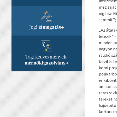
intézmény
meg saját 
nigériai 
semmit”; 
Jogi
támogatás
→
„Az átala
létezik” 
minden pa
nagyon ne
stúdió sz
Tagi kedvezmények,
bővítésér
mérnökigazolvány
→
korai proj
polikarbo
és kibőví
amikor a 
teraszokk
tereket ho
hajóépítő
kortárs m