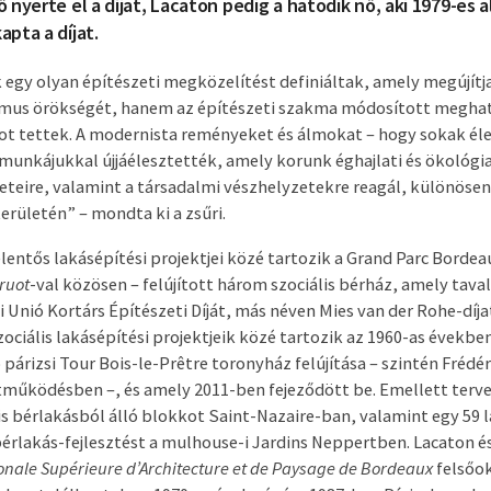
 nyerte el a díjat, Lacaton pedig a hatodik nő, aki 1979-es a
pta a díjat.
egy olyan építészeti megközelítést definiáltak, amely megújítja
us örökségét, hanem az építészeti szakma módosított megha
atot tettek. A modernista reményeket és álmokat – hogy sokak él
 munkájukkal újjáélesztették, amely korunk éghajlati és ökológia
eteire, valamint a társadalmi vészhelyzetekre reagál, különösen 
erületén” – mondta ki a zsűri.
elentős lakásépítési projektjei közé tartozik a Grand Parc Borde
ruot
-val közösen – felújított három szociális bérház, amely tava
 Unió Kortárs Építészeti Díját, más néven Mies van der Rohe-díja
zociális lakásépítési projektjeik közé tartozik az 1960-as évekbe
árizsi Tour Bois-le-Prêtre toronyház felújítása – szintén Frédér
tműködésben –, és amely 2011-ben fejeződött be. Emellett terv
lis bérlakásból álló blokkot Saint-Nazaire-ban, valamint egy 59 
bérlakás-fejlesztést a mulhouse-i Jardins Neppertben. Lacaton és
onale Supérieure d’Architecture et de Paysage de Bordeaux
felsőok