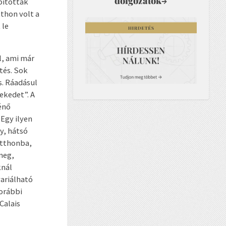
dolgozatok
→
pították
tthon volt a
 le
l, ami már
tés. Sok
s. Ráadásul
ekedet”. A
énő
Egy ilyen
y, hátsó
otthonba,
meg,
knál
ariálható
korábbi
Calais