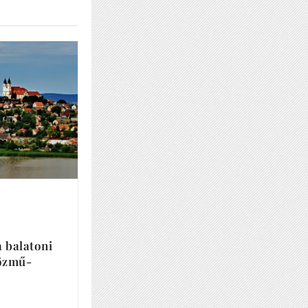
a balatoni
közmű-