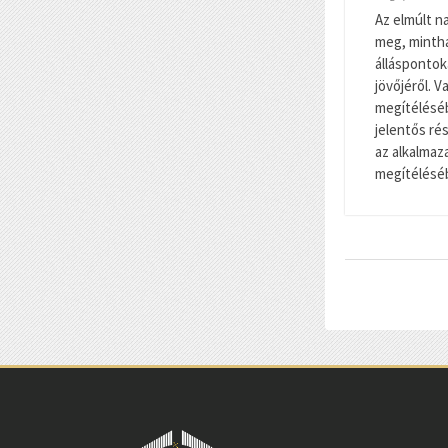
Az elmúlt n
meg, minth
álláspontok
jövőjéről. 
megítéléséb
jelentős r
az alkalma
megítéléséb