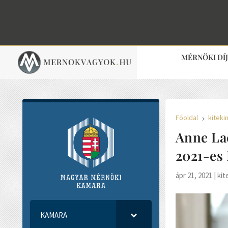
MÉRNÖKI DÍ
Főoldal
kiteki
5
Anne Lac
2021-es 
ápr 21, 2021
|
kit
KAMARA