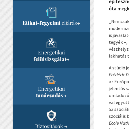
építésznő
óta megka
„Nemcsak 
Etikai-fegyelmi
eljárás
→
modernizm
is javasl
tegyék –,
vészhelyz
Energetikai
lakhatás t
felülvizsgálat
→
A stúdió j
Frédéric D
az Európai
Energetikai
jelentős s
tanácsadás
→
omladozó p
val együt
53 szociá
szociális 
École Nati
Biztosítások
→