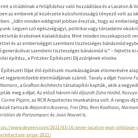
erint a stúdiónak a felújításhoz való hozzáállása és a Lacaton & V
ben az emberek jó közérzete kulcsfontosságú tényező volt az idei
ében. „Idén minden eddiginél jobban éreztük, hogy az emberisé
gyunk. Legyen szó egészségügyi, politikai vagy társadalmi okokr
lektivitás érzésének kialakítására. Mint minden összekapcsolt r
ettel és az emberiséggel szembeni tisztességes bánásmód egyb
 generációval szembeni tisztességes bánásmód is” – fejtette ki
ilei építész, a Pritzker Építészeti Díj zsűrijének elnöke.
r Építészeti Díjat élő építészek munkásságának elismerésére alap
zet legjelentősebb életműdíjának számít. Tavaly a díjat
Yvonne Fa
McNamara
, a Grafton Architects társalapítói kapták, akik a negyed
pták meg a díjat. Az előző három női
díjazott Zaha Hadid, Kazuyo
s
Carme Pigem,
az RCR Arquitectes munkatársa volt. A rangos díj
 közé tartozik
Alejandro Aravena, Frei Otto, Rem Koolhaas, Norman
Christian de Portzamparc
és
Jean Nouvel
is.
tps://www.dezeen.com/2021/03/16/anne-lacaton-jean-philippe-v
architecture-prize-2021/