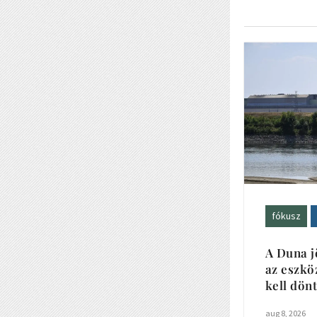
fókusz
A Duna j
az eszkö
kell dön
aug 8, 2026