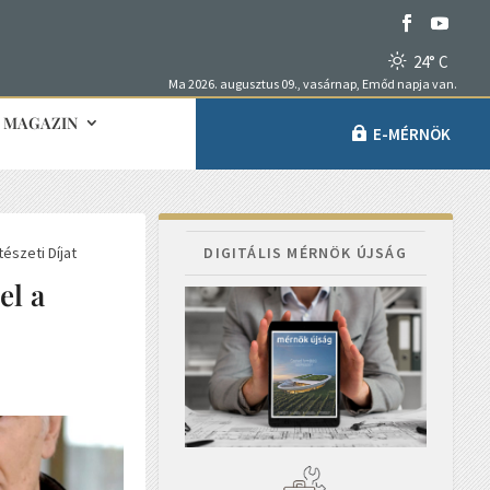
24° C
Ma 2026. augusztus 09., vasárnap, Emőd napja van.
MAGAZIN
E-MÉRNÖK
észeti Díjat
DIGITÁLIS MÉRNÖK ÚJSÁG
el a