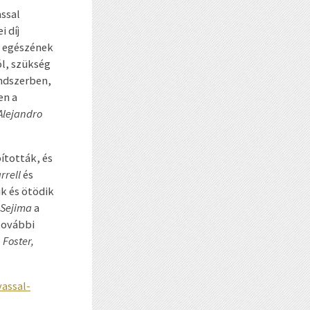
assal
 díj
g egészének
ól, szükség
endszerben,
en a
Alejandro
ították, és
rrell
és
ik és ötödik
 Sejima
a
 további
 Foster,
assal-