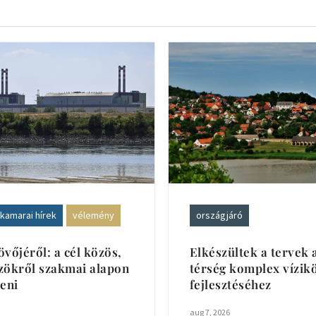
kamarai hírek
vélemény
országjáró
övőjéről: a cél közös,
Elkészültek a tervek 
zökről szakmai alapon
térség komplex vízi
teni
fejlesztéséhez
aug 7, 2026