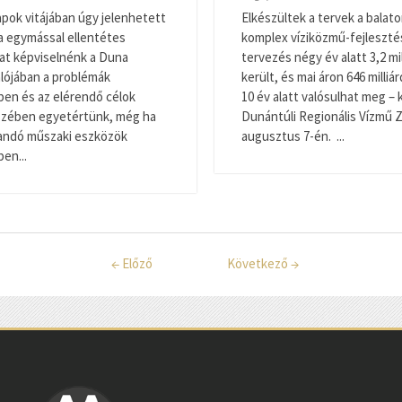
apok vitájában úgy jelenhetett
Elkészültek a tervek a balato
a egymással ellentétes
komplex víziközmű-fejleszté
at képviselnénk a Duna
tervezés négy év alatt 3,2 mil
Valójában a problémák
került, és mai áron 646 milliár
en és az elérendő célok
10 év alatt valósulhat meg – 
észében egyetértünk, még ha
Dunántúli Regionális Vízmű Z
zandó műszaki eszközök
augusztus 7-én. ...
en...
←
Előző
Következő
→