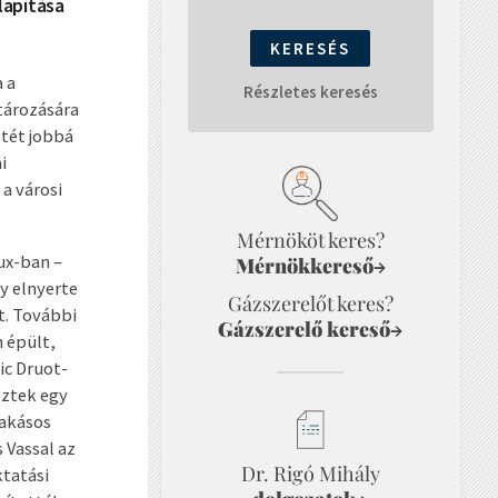
lapítása
 a
Részletes keresés
tározására
etét jobbá
i
a városi
Mérnököt keres?
aux-ban –
Mérnökkereső
→
ly elnyerte
Gázszerelőt keres?
t. További
Gázszerelő kereső
→
n épült,
ic Druot-
eztek egy
lakásos
 Vassal az
Dr. Rigó Mihály
tatási