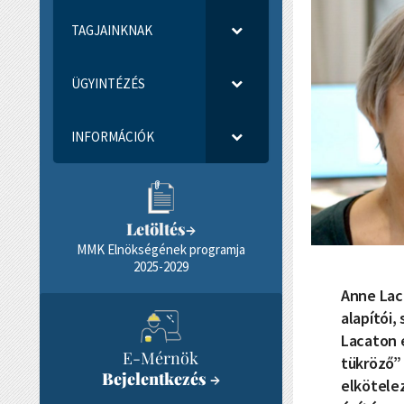
TAGJAINKNAK
ÜGYINTÉZÉS
INFORMÁCIÓK
Letöltés
→
MMK Elnökségének programja
2025-2029
Anne Laca
alapítói,
Lacaton 
E-Mérnök
tükröző” 
Bejelentkezés
→
elkötelez