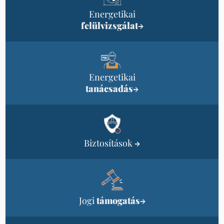
Energetikai
felülvizsgálat
→
Energetikai
tanácsadás
→
Biztosítások
→
Jogi
támogatás
→