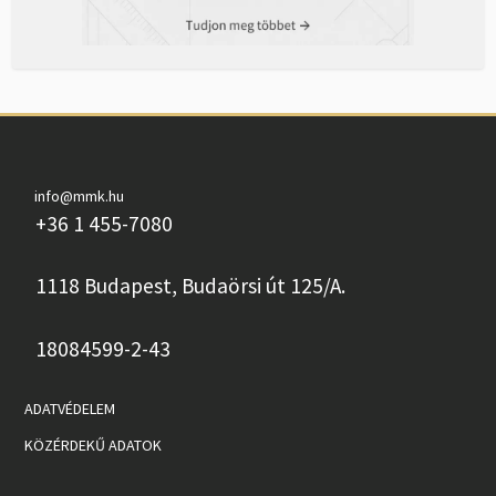
info@mmk.hu
+36 1 455-7080
1118 Budapest, Budaörsi út 125/A.
18084599-2-43
ADATVÉDELEM
KÖZÉRDEKŰ ADATOK