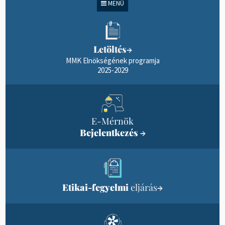
MENÜ
Letöltés
→
MMK Elnökségének programja
2025-2029
E-Mérnök
Bejelentkezés
→
Etikai-fegyelmi
eljárás
→