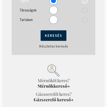
Tagok
Társaságok
Tartalom
Részletes keresés
Mérnököt keres?
Mérnökkereső
→
Gázszerelőt keres?
Gázszerelő kereső
→