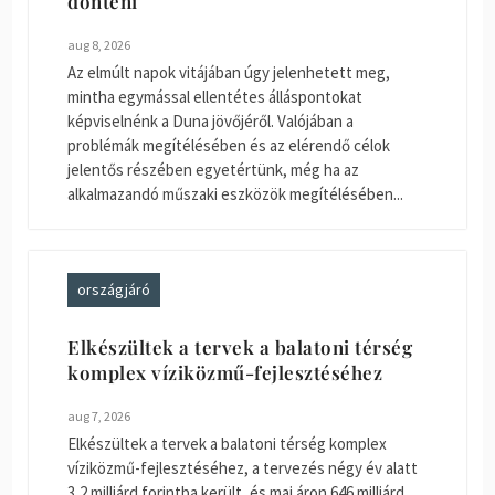
dönteni
aug 8, 2026
Az elmúlt napok vitájában úgy jelenhetett meg,
mintha egymással ellentétes álláspontokat
képviselnénk a Duna jövőjéről. Valójában a
problémák megítélésében és az elérendő célok
jelentős részében egyetértünk, még ha az
alkalmazandó műszaki eszközök megítélésében...
országjáró
Elkészültek a tervek a balatoni térség
komplex víziközmű-fejlesztéséhez
aug 7, 2026
Elkészültek a tervek a balatoni térség komplex
víziközmű-fejlesztéséhez, a tervezés négy év alatt
3,2 milliárd forintba került, és mai áron 646 milliárd