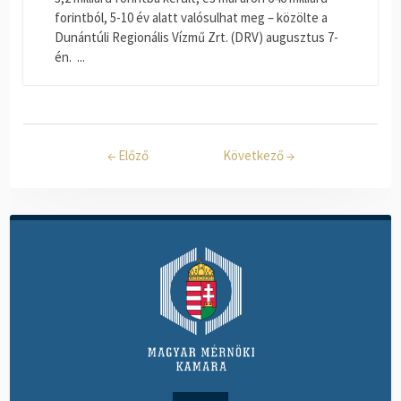
forintból, 5-10 év alatt valósulhat meg – közölte a
Dunántúli Regionális Vízmű Zrt. (DRV) augusztus 7-
én. ...
←
Előző
Következő
→