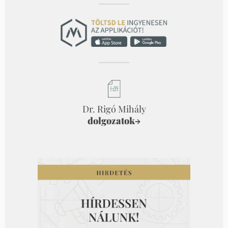
Dr. Rigó Mihály
dolgozatok
→