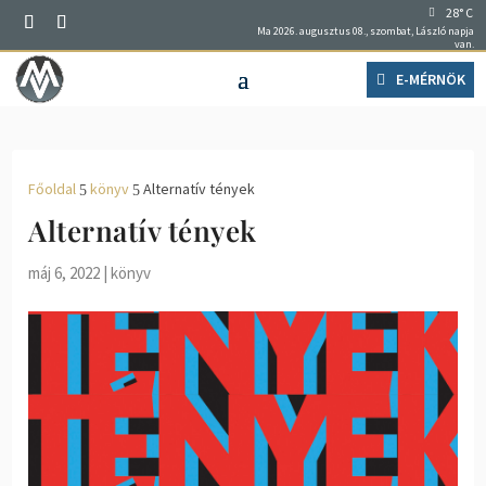
28° C
Ma 2026. augusztus 08., szombat, László napja
van.
E-MÉRNÖK
Főoldal
könyv
Alternatív tények
5
5
Alternatív tények
máj 6, 2022
|
könyv