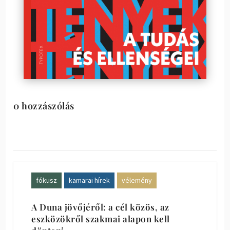
0 hozzászólás
fókusz
kamarai hírek
vélemény
A Duna jövőjéről: a cél közös, az
eszközökről szakmai alapon kell