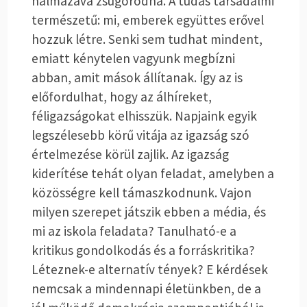
halmazává zsugorodna. A tudás társadalmi
természetű: mi, emberek együttes erővel
hozzuk létre. Senki sem tudhat mindent,
emiatt kénytelen vagyunk megbízni
abban, amit mások állítanak. Így az is
előfordulhat, hogy az álhíreket,
féligazságokat elhisszük. Napjaink egyik
legszélesebb körű vitája az igazság szó
értelmezése körül zajlik. Az igazság
kiderítése tehát olyan feladat, amelyben a
közösségre kell támaszkodnunk. Vajon
milyen szerepet játszik ebben a média, és
mi az iskola feladata? Tanulható-e a
kritikus gondolkodás és a forráskritika?
Léteznek-e alternatív tények? E kérdések
nemcsak a mindennapi életünkben, de a