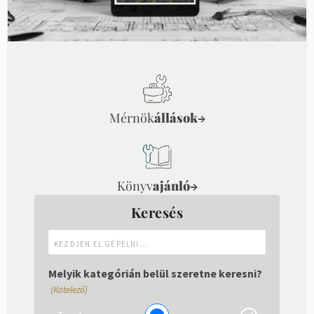
Mérnök
állások
→
Könyv
ajánló
→
Keresés
Kezdjen
el
gépelni...
Melyik kategórián belül szeretne keresni?
(Kötelező)