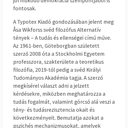
jól működő demokrácia szempontjából is
fontosak.
A Typotex Kiadó gondozásában jelent meg
Åsa Wikforss svéd filozófus Alternatív
tények – A tudás és ellenségei című műve.
Az 1961-ben, Göteborgban született
szerző 2008 óta a Stockholmi Egyetem
professzora, szakterülete a teoretikus
filozófia, 2019-től pedig a svéd Királyi
Tudományos Akadémia tagja. A szerző
megkísérel választ adni a jelzett
kérdésekre, miközben meghatározza a
tudás fogalmát, valamint górcső alá veszi a
tény- és tudásrezisztencia okait és
következményeit. Bemutatja azokat a
pszichés mechanizmusokat, amelyek