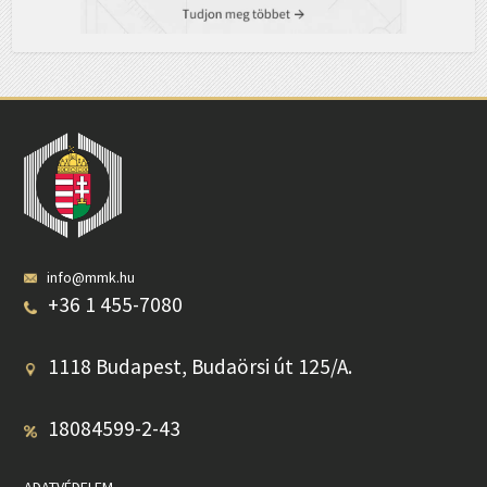
info@mmk.hu
+36 1 455-7080
1118 Budapest, Budaörsi út 125/A.
18084599-2-43
ADATVÉDELEM