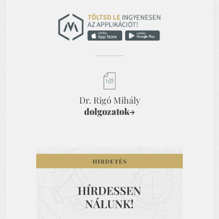
Dr. Rigó Mihály
dolgozatok
→