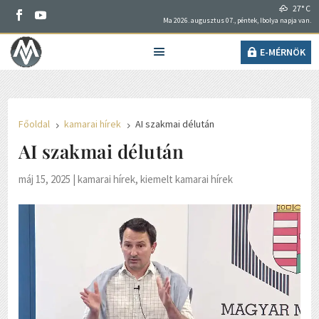
27° C
Ma 2026. augusztus 07., péntek, Ibolya napja van.
E-MÉRNÖK
Főoldal
kamarai hírek
AI szakmai délután
5
5
AI szakmai délután
máj 15, 2025
|
kamarai hírek
,
kiemelt kamarai hírek