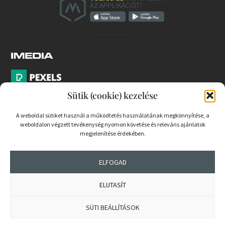
Sütik (cookie) kezelése
A weboldal sütiket használ a működtetés használatának megkönnyítése, a
weboldalon végzett tevékenység nyomon követése és releváns ajánlatok
PARTNEREK
megjelenítése érdekében.
COOKIE SZABÁLYZAT
ELFOGAD
ELUTASÍT
© 2026 mernokvagyok.hu | Minden jog fenntartva.
SÜTI BEÁLLÍTÁSOK