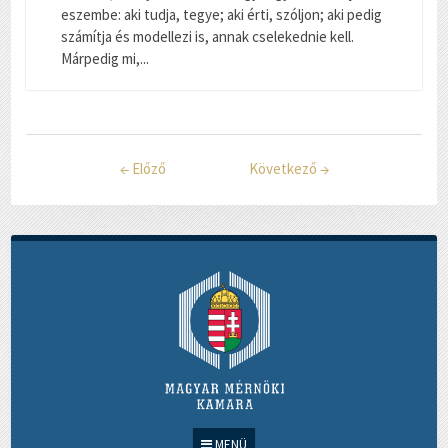
eszembe: aki tudja, tegye; aki érti, szóljon; aki pedig
számítja és modellezi is, annak cselekednie kell.
Márpedig mi,...
←
Előző
Következő
→
MENÜ