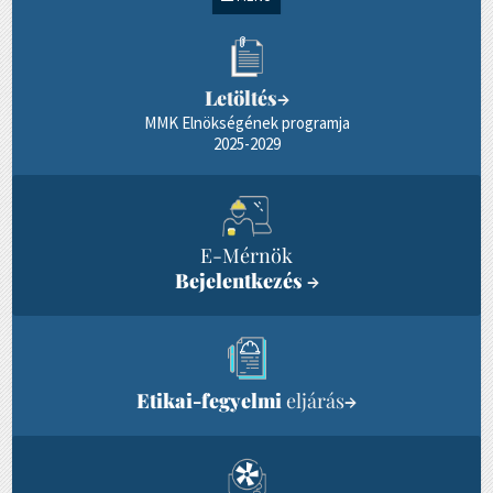
Letöltés
→
MMK Elnökségének programja
2025-2029
E-Mérnök
Bejelentkezés
→
Etikai-fegyelmi
eljárás
→