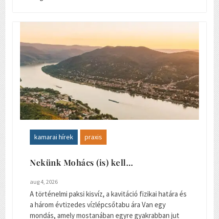
kamarai hírek
praxis
Nekünk Mohács (is) kell…
aug 4, 2026
A történelmi paksi kisvíz, a kavitáció fizikai határa és
a három évtizedes vízlépcsőtabu ára Van egy
mondás, amely mostanában egyre gyakrabban jut