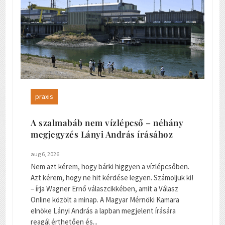
praxis
A szalmabáb nem vízlépcső – néhány
megjegyzés Lányi András írásához
aug 6, 2026
Nem azt kérem, hogy bárki higgyen a vízlépcsőben.
Azt kérem, hogy ne hit kérdése legyen. Számoljuk ki!
– írja Wagner Ernő válaszcikkében, amit a Válasz
Online közölt a minap. A Magyar Mérnöki Kamara
elnöke Lányi András a lapban megjelent írására
reagál érthetően és...