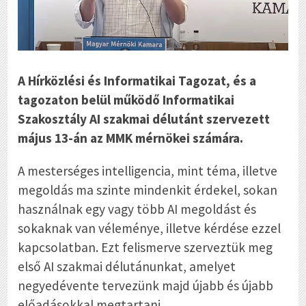
A Hírközlési és Informatikai Tagozat, és a
tagozaton belül működő Informatikai
Szakosztály AI szakmai délutánt szervezett
május 13-án az MMK mérnökei számára.
A mesterséges intelligencia, mint téma, illetve
megoldás ma szinte mindenkit érdekel, sokan
használnak egy vagy több AI megoldást és
sokaknak van véleménye, illetve kérdése ezzel
kapcsolatban. Ezt felismerve szerveztük meg
első AI szakmai délutánunkat, amelyet
negyedévente tervezünk majd újabb és újabb
előadásokkal megtartani.