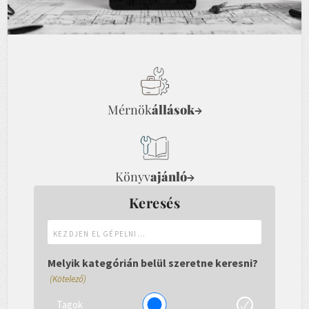
Mérnök
állások
→
Könyv
ajánló
→
Keresés
Kezdjen
el
gépelni...
Melyik kategórián belül szeretne keresni?
(Kötelező)
Tagok