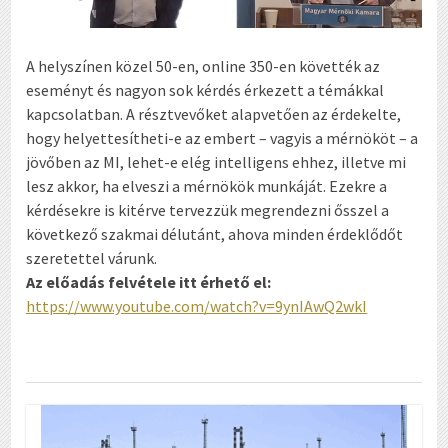
A helyszínen közel 50-en, online 350-en követték az
eseményt és nagyon sok kérdés érkezett a témákkal
kapcsolatban. A résztvevőket alapvetően az érdekelte,
hogy helyettesítheti-e az embert – vagyis a mérnököt – a
jövőben az MI, lehet-e elég intelligens ehhez, illetve mi
lesz akkor, ha elveszi a mérnökök munkáját. Ezekre a
kérdésekre is kitérve tervezzük megrendezni ősszel a
következő szakmai délutánt, ahova minden érdeklődőt
szeretettel várunk.
Az előadás felvétele itt érhető el:
https://www.youtube.com/watch?v=9ynIAwQ2wkI