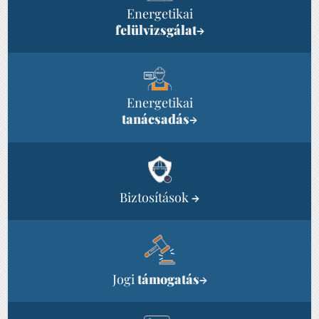
Energetikai
felülvizsgálat
→
Energetikai
tanácsadás
→
Biztosítások
→
Jogi
támogatás
→