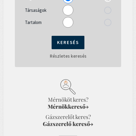
Társaságok
Tartalom
Részletes keresés
Mérnököt keres?
Mérnökkereső
→
Gázszerelőt keres?
Gázszerelő kereső
→