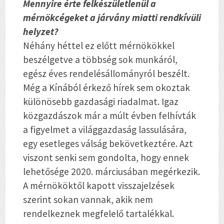
Mennyire érte felkészületlenül a
mérnökcégeket a járvány miatti rendkívüli
helyzet?
Néhány héttel ez előtt mérnökökkel
beszélgetve a többség sok munkáról,
egész éves rendelésállományról beszélt.
Még a Kínából érkező hírek sem okoztak
különösebb gazdasági riadalmat. Igaz
közgazdászok már a múlt évben felhívták
a figyelmet a világgazdaság lassulására,
egy esetleges válság bekövetkeztére. Azt
viszont senki sem gondolta, hogy ennek
lehetősége 2020. márciusában megérkezik.
A mérnököktől kapott visszajelzések
szerint sokan vannak, akik nem
rendelkeznek megfelelő tartalékkal.