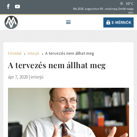
30° C
Ma 2026. augusztus 09., vasárnap, Emőd napja
van.
E-MÉRNÖK
Főoldal
interjú
A tervezés nem állhat meg
5
5
A tervezés nem állhat meg
ápr 7, 2020
|
interjú