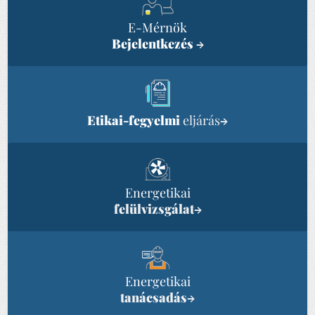
E-Mérnök
Bejelentkezés
→
Etikai-fegyelmi
eljárás
→
Energetikai
felülvizsgálat
→
Energetikai
tanácsadás
→