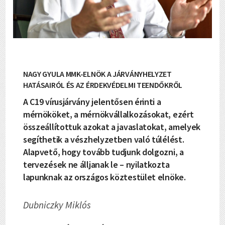
NAGY GYULA MMK-ELNÖK A JÁRVÁNYHELYZET
HATÁSAIRÓL ÉS AZ ÉRDEKVÉDELMI TEENDŐKRŐL
A C19 vírusjárvány jelentősen érinti a
mérnököket, a mérnökvállalkozásokat, ezért
összeállítottuk azokat a javaslatokat, amelyek
segíthetik a vészhelyzetben való túlélést.
Alapvető, hogy tovább tudjunk dolgozni, a
tervezések ne álljanak le – nyilatkozta
lapunknak az országos köztestület elnöke.
Dubniczky Miklós