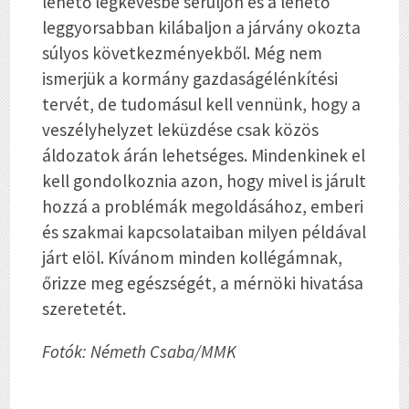
lehető legkevésbé sérüljön és a lehető
leggyorsabban kilábaljon a járvány okozta
súlyos következményekből. Még nem
ismerjük a kormány gazdaságélénkítési
tervét, de tudomásul kell vennünk, hogy a
veszélyhelyzet leküzdése csak közös
áldozatok árán lehetséges. Mindenkinek el
kell gondolkoznia azon, hogy mivel is járult
hozzá a problémák megoldásához, emberi
és szakmai kapcsolataiban milyen példával
járt elöl. Kívánom minden kollégámnak,
őrizze meg egészségét, a mérnöki hivatása
szeretetét.
Fotók: Németh Csaba/MMK