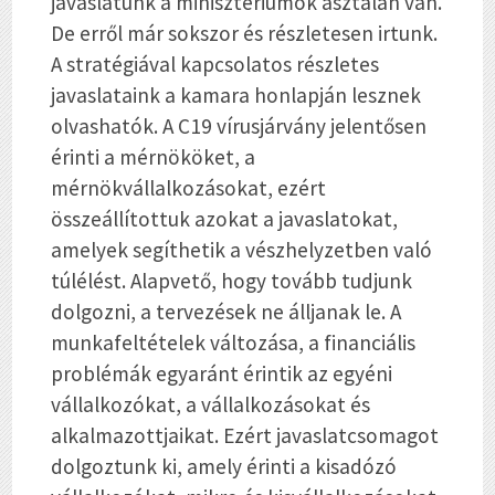
javaslatunk a minisztériumok asztalán van.
De erről már sokszor és részletesen irtunk.
A stratégiával kapcsolatos részletes
javaslataink a kamara honlapján lesznek
olvashatók. A C19 vírusjárvány jelentősen
érinti a mérnököket, a
mérnökvállalkozásokat, ezért
összeállítottuk azokat a javaslatokat,
amelyek segíthetik a vészhelyzetben való
túlélést. Alapvető, hogy tovább tudjunk
dolgozni, a tervezések ne álljanak le. A
munkafeltételek változása, a financiális
problémák egyaránt érintik az egyéni
vállalkozókat, a vállalkozásokat és
alkalmazottjaikat. Ezért javaslatcsomagot
dolgoztunk ki, amely érinti a kisadózó