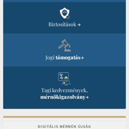
Biztosítások
→
Jogi
támogatás
→
Tagi kedvezmények,
mérnökigazolvány
→
DIGITÁLIS MÉRNÖK ÚJSÁG