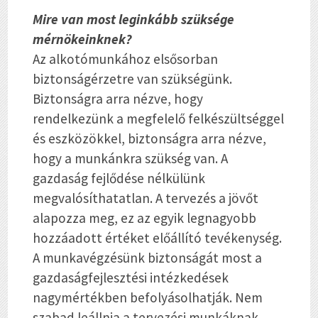
Mire van most leginkább szüksége
mérnökeinknek?
Az alkotómunkához elsősorban
biztonságérzetre van szükségünk.
Biztonságra arra nézve, hogy
rendelkezünk a megfelelő felkészültséggel
és eszközökkel, biztonságra arra nézve,
hogy a munkánkra szükség van. A
gazdaság fejlődése nélkülünk
megvalósíthatatlan. A tervezés a jövőt
alapozza meg, ez az egyik legnagyobb
hozzáadott értéket előállító tevékenység.
A munkavégzésünk biztonságát most a
gazdaságfejlesztési intézkedések
nagymértékben befolyásolhatják. Nem
szabad leállnia a tervezési munkáknak.