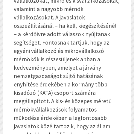
vállalkozókat, mikro és kisvállalkozásokat,
valamint a nagyobb mérnöki
vállalkozásokat. A javaslatok
összeállításánál – ha kell, kiegészítésénél
– a kérdőívre adott válaszok nyújtanak
segítséget. Fontosnak tartjuk, hogy az
egyéni vállalkozó és mikrovállalkozó
mérnökök is részesüljenek abban a
kedvezményben, amelyet a járvány
nemzetgazdaságot sújtó hatásának
enyhítése érdekében a kormány több
kisadózó (KATA) csoport számára
megállapított. A kis- és közepes méretű
mérnökvállalkozások folyamatos
működése érdekében a legfontosabb
javaslatok közé tartozik, hogy az állami