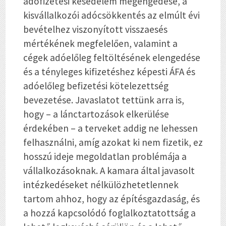
adófizetési késedelem megengedése, a
kisvállalkozói adócsökkentés az elmúlt évi
bevételhez viszonyított visszaesés
mértékének megfelelően, valamint a
cégek adóelőleg feltöltésének elengedése
és a tényleges kifizetéshez képesti ÁFA és
adóelőleg befizetési kötelezettség
bevezetése. Javaslatot tettünk arra is,
hogy – a lánctartozások elkerülése
érdekében – a terveket addig ne lehessen
felhasználni, amíg azokat ki nem fizetik, ez
hosszú ideje megoldatlan problémája a
vállalkozásoknak. A kamara által javasolt
intézkedéseket nélkülözhetetlennek
tartom ahhoz, hogy az építésgazdaság, és
a hozzá kapcsolódó foglalkoztatottság a