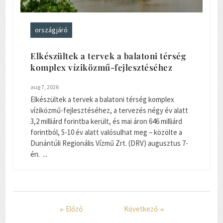
országjáró
Elkészültek a tervek a balatoni térség
komplex víziközmű-fejlesztéséhez
aug 7, 2026
Elkészültek a tervek a balatoni térség komplex
víziközmű-fejlesztéséhez, a tervezés négy év alatt
3,2 milliárd forintba került, és mai áron 646 milliárd
forintból, 5-10 év alatt valósulhat meg – közölte a
Dunántúli Regionális Vízmű Zrt. (DRV) augusztus 7-
én. ...
←
Előző
Következő
→