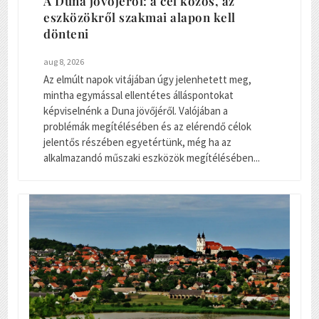
A Duna jövőjéről: a cél közös, az
eszközökről szakmai alapon kell
dönteni
aug 8, 2026
Az elmúlt napok vitájában úgy jelenhetett meg,
mintha egymással ellentétes álláspontokat
képviselnénk a Duna jövőjéről. Valójában a
problémák megítélésében és az elérendő célok
jelentős részében egyetértünk, még ha az
alkalmazandó műszaki eszközök megítélésében...