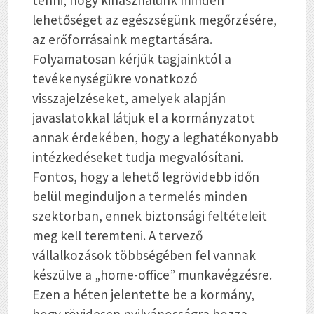
tenni, hogy kihasználunk minden
lehetőséget az egészségünk megőrzésére,
az erőforrásaink megtartására.
Folyamatosan kérjük tagjainktól a
tevékenységükre vonatkozó
visszajelzéseket, amelyek alapján
javaslatokkal látjuk el a kormányzatot
annak érdekében, hogy a leghatékonyabb
intézkedéseket tudja megvalósítani.
Fontos, hogy a lehető legrövidebb időn
belül meginduljon a termelés minden
szektorban, ennek biztonsági feltételeit
meg kell teremteni. A tervező
vállalkozások többségében fel vannak
készülve a „home-office” munkavégzésre.
Ezen a héten jelentette be a kormány,