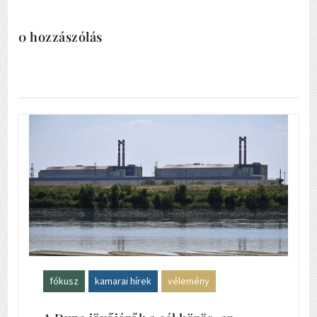
0 hozzászólás
fókusz
kamarai hírek
vélemény