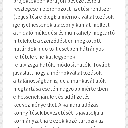
projektekben kerüljön bevezetésre a
részlegesen előrehozott fizetési rendszer
(teljesítési előleg); a mérnök-vállalkozások
igényelhessenek alacsony kamat mellett
áthidaló működési és munkahely megtartó
hiteleket; a szerződésben megkötött
határidők indokolt esetben hátrányos
feltételek nélkül legyenek
felülvizsgálhatók, módosíthatók. További
javaslat, hogy a mérnökvállalkozások
általánosságban is, de a munkavállalók
megtartása esetén nagyobb mértékben
élhessenek járulék és adófizetési
kedvezményekkel. A kamara adózási
könnyítések bevezetését is javasolja a
kormányzatnak: ezek közé tartozik az