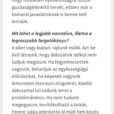
hogy rövidesen nyilvánosságra hozza
gazdaságélénkítő tervét, ebben már a
kamarai javaslatoknak is benne kell
lenniük.
Mit lehet a legjobb narratíva, illetve a
legrosszabb forgatókönyv?
A siker vagy kudarc rajtunk múlik. Azt be
kell látnunk, hogy áldozatok nélkül nem
tudjuk megúszni. Ha fegyelmezettek
vagyunk, betartjuk az egyészségügyi
előírásokat, ha képesek vagyunk
lemondani bizonyos dolgokról, kisebb
áldozattal túl tudunk lenni a
problémáinkon. Ha nem tudunk
megegyezni, borítékolható a bukás.
Ferenc pápa jelentette ki múlt heti közös