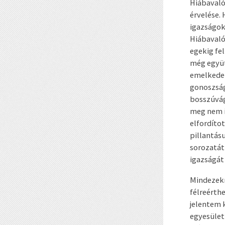
Hiábavaló
érvelése.
igazságok
Hiábavaló
egekig fel
még együt
emelkedet
gonoszság
bosszúvág
meg nem i
elfordíto
pillantás
sorozatát,
igazságát
Mindezekn
félreérth
jelentem k
egyesület