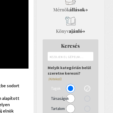
Mérnök
állások
→
Könyv
ajánló
→
Keresés
Kezdjen
el
gépelni...
Melyik kategórián belül
szeretne keresni?
(Kötelező)
etbe sodort
Tagok
 alapított
Társaságok
elyen
Tartalom
új elnök