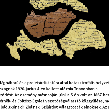
ilágháború és a proletárdiktatúra által katasztrofális helyz
zágnak 1920. június 4-én kellett aláírnia Trianonban a
ződést. Az esemény másnapján, június 5-én volt az 1867-ben
érnök- és Építész-Egylet vezetőségválasztó közgyűlése, m
jelöltként dr. Zielinski Szilárdot választották elnöknek. Az 