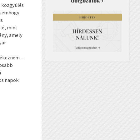
dolgozatok
→
i közgyűlés
, semhogy
is
lé, mint
tény, amely
yar
lékeznem –
yosabb
m
yos napok