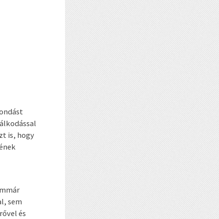
mondást
álkodással
t is, hogy
jének
 immár
al, sem
rővel és