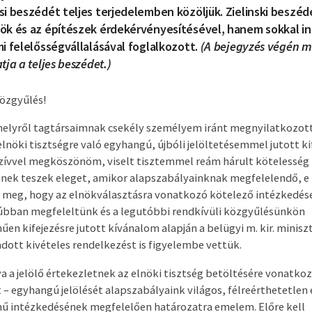
si beszédét teljes terjedelemben közöljük. Zielinski besz
ök és az építészek érdekérvényesítésével, hanem sokkal i
i felelősségvállalásával foglalkozott.
(A bejegyzés végén m
tja a teljes beszédet.)
Közgyűlés!
helyről tagtársaimnak csekély személyem iránt megnyilatkozot
lnöki tisztségre való egyhangú, újbóli jelöltetésemmel jutott ki
szívvel megköszönöm, viselt tisztemmel reám hárult kötelesség
nek teszek eleget, amikor alapszabályainknak megfelelendő, e 
 meg, hogy az elnökválasztásra vonatkozó kötelező intézkedés
úbban megfeleltünk és a legutóbbi rendkívüli közgyűlésünkön
en kifejezésre jutott kívánalom alapján a belügyi m. kir. miniszt
adott kivételes rendelkezést is figyelembe vettük.
a a jelölő értekezletnek az elnöki tisztség betöltésére vonatko
 – egyhangú jelölését alapszabályaink világos, félreérthetetlen 
ű intézkedésének megfelelően határozatra emelem. Előre kell