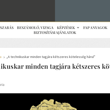
JSZABÁS
BESZÁMOLÓ, VIZSGA
KÉPZÉSEK
FAP ANYAGOK
BIZTOSÍTÁSI AJÁNLATOK
ia
„A technikuskar minden tagjára kétszeres kötelesség hárul”
5
ikuskar minden tagjára kétszeres kö
ória