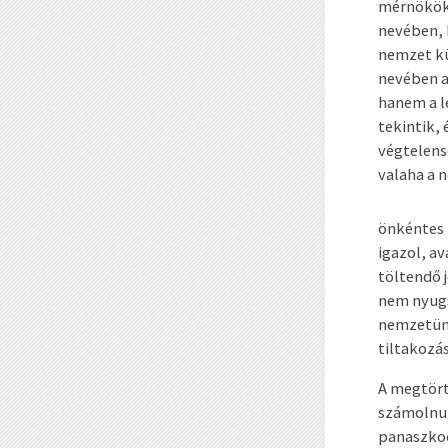
mérnökök 
nevében, 
nemzet kü
nevében 
hanem a l
tekintik, 
végtelensé
valaha a 
önkéntes 
igazol, a
töltendő 
nem nyug
nemzetün
tiltakozá
A megtört
számolnun
panaszkod