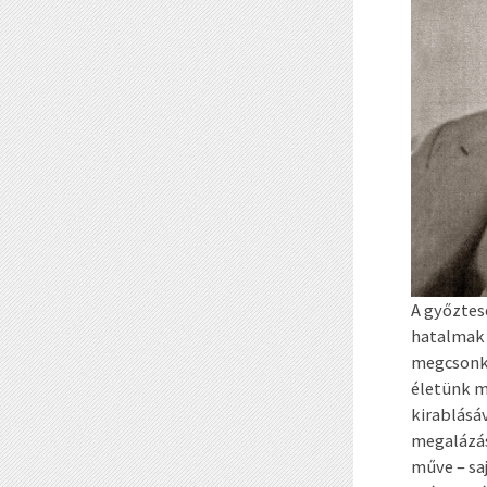
A győztes
hatalmak 
megcsonkí
életünk m
kirablásá
megalázás
műve – sa