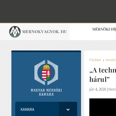
MÉRNÖKI DÍ
Főoldal
histór
5
„A techn
hárul”
jún 4, 2020
|
hist
KAMARA