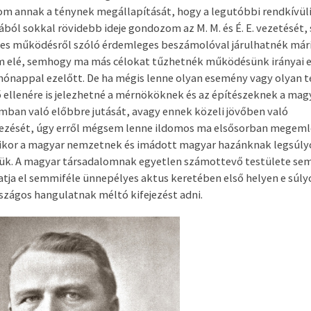
m annak a ténynek megállapítását, hogy a legutóbbi rendkívül
ból sokkal rövidebb ideje gondozom az M. M. és É. E. vezetését
s működésről szóló érdemleges beszámolóval járulhatnék már
m elé, semhogy ma más célokat tűzhetnék működésünk irányai e
 hónappal ezelőtt. De ha mégis lenne olyan esemény vagy olyan 
dő ellenére is jelezhetné a mérnököknek és az építészeknek a mag
mban való előbbre jutását, avagy ennek közeli jövőben való
ezését, úgy erről mégsem lenne ildomos ma elsősorban megem
ikor a magyar nemzetnek és imádott magyar hazánknak legsúl
ljük. A magyar társadalomnak egyetlen számottevő testülete se
tja el semmiféle ünnepélyes aktus keretében első helyen e súl
szágos hangulatnak méltó kifejezést adni.