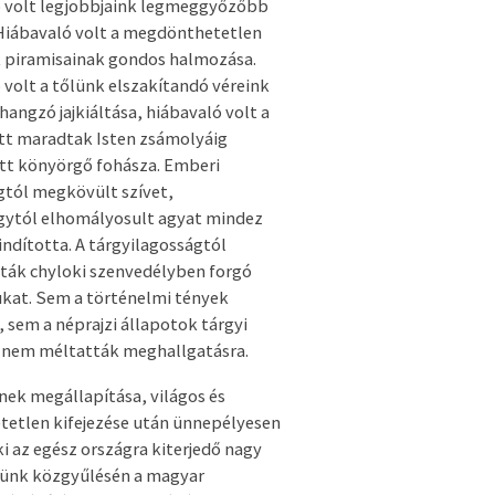
 volt legjobbjaink legmeggyőzőbb
 Hiábavaló volt a megdönthetetlen
 piramisainak gondos halmozása.
 volt a tőlünk elszakítandó véreink
hangzó jajkiáltása, hiábavaló volt a
t maradtak Isten zsámolyáig
t könyörgő fohásza. Emberi
tól megkövült szívet,
ytól elhomályosult agyat mindez
ndította. A tárgyilagosságtól
tták chyloki szenvedélyben forgó
ukat. Sem a történelmi tények
 sem a néprajzi állapotok tárgyi
 nem méltatták meghallgatásra.
ek megállapítása, világos és
etetlen kifejezése után ünnepélyesen
i az egész országra kiterjedő nagy
ünk közgyűlésén a magyar