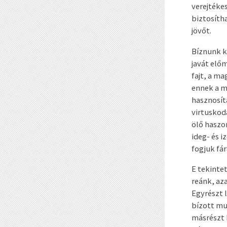
verejtéke
biztosíth
jövőt.
Bíznunk k
javát elő
fajt, a m
ennek a m
hasznosít
virtuskod
ölő haszo
ideg- és 
fogjuk fá
E tekinte
reánk, aza
Egyrészt 
bízott mu
másrészt