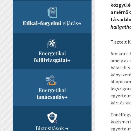
közgyűlé
a mérnök
társadalm
Etikai-fegyelmi
eljárás
→
hallgatha
Tisztelt 
Energetikai
Amikor e 
felülvizsgálat
→
amely az e
hálatelt 
kényszeré
állapítom
legszigor
Energetikai
egyértelmű
tanácsadás
→
kért és ki
Ennélfogv
közismert
Biztosítások
→
egyértelm