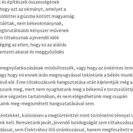
és építészek összességének
hogy azt az okmányt, amelyet a
ldöttei a gúzsba kötött magyarság
aláírtak, nem békeokmánynak,
egbrutálisabb kényszer művének
és tiltakoznak a jövendő idők
géig az ellen, hogy ez az aláírás
nemzeti akarat és meggyőződés
megnyilatkozásának minősíttessék, vagy hogy az önkéntes le
vagy hogy mi ennek árán megnyugvással tekintünk a békés munk
jövő elé. Eme tiltakozásunk hangoztatása után kijelentjük még az
szunk meg, mert nem nyughatunk meg a békemű e torzszülött
kre végzetes tartalmában, és nem elégedhetünk meg csupán
saink meg-megismételt hangoztatásával sem.
éntekkel, különösen a megtörténttel mint történelmi ténnyel
k kell. Nemzetünk javát, jövendő boldogságát sem tiltakozáss
ással, sem Elektrához illő siránkozással, hanem megfeszített e