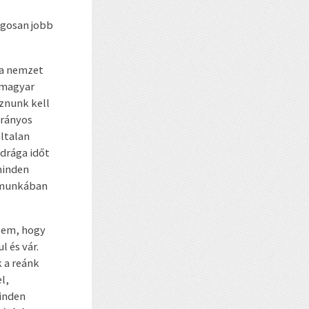
ogosan jobb
 a nemzet
 magyar
íznunk kell
irányos
ltalan
drága időt
minden
lőmunkában
lem, hogy
 és vár.
 a reánk
l,
inden