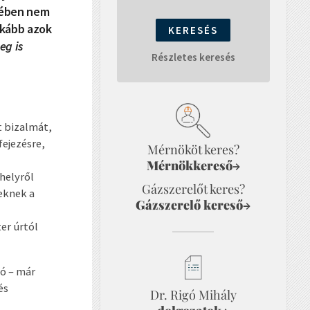
édében nem
nkább azok
eg is
Részletes keresés
t bizalmát,
fejezésre,
Mérnököt keres?
Mérnökkereső
→
helyről
Gázszerelőt keres?
eknek a
Gázszerelő kereső
→
er úrtól
zó – már
és
Dr. Rigó Mihály