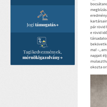
bocsátano
megbízásá
eredménye
kartársai
Jogi
támogatás
→
pár rövid
e rövid i
társadalo
bekövetk
ma! –, am
Tagi kedvezmények,
napjait é
mérnökigazolvány
→
mulasztha
okozta or