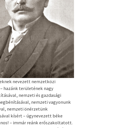
eknek nevezett nemzetközi
– hazánk területének nagy
tásával, nemzeti és gazdasági
egbénításával, nemzeti vagyonunk
val, nemzeti önérzetünk
ával kísért – úgynevezett béke
jnos! – immár reánk erőszakoltatott.