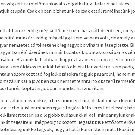
sen végzett termelőmunkával szolgálhatjuk, fejleszthetjük és
atjuk csupán. Csak ebben bízhatunk és csak ettől remélhetünk j
ell abban az eddig még kellően ki nem használt őserőben, mely
mozdító munkára eddig még eléggé terelve nem volt, de amely a
agyar nemzetet történetének legnagyobb viharain átsegítette. B
agyarban élő őserőnek immár tudatos kibontakozásában és cél
ásában. Bíznunk kell abban, hogy ezt az őserőt a jövőben nem cé
ásra, sem áldásos munkát bénító okvetetlenkedésre, sem pedig 
ntalan szórakoztató foglalkozásokra fogjuk pazarolni, hanem 
izomszálunkat a jövőben csak nemzetfenntartó okszerű terme
rasztani és koptatni, jobban mondva hasznosítani.
tben valamennyiünkre, a haza minden fiára, de különösen kieme
z a technikuskar minden egyes tagjára kétszeres kötelesség hárul
lelkiismeretesen és a legjobb tudásunkkal kell mindannyiunknak
nkát teljesíteni, mégpedig fokozott, legalábbis kettőzött erőve
 kötelességünkké tegyük, hogy a hatáskörünkben mutatkozó m