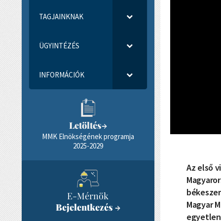
TAGJAINKNAK
ÜGYINTÉZÉS
INFORMÁCIÓK
Letöltés
→
MMK Elnökségének programja
2025-2029
Az első v
Magyarors
békeszer
E-Mérnök
Magyar M
Bejelentkezés
→
egyetlen 