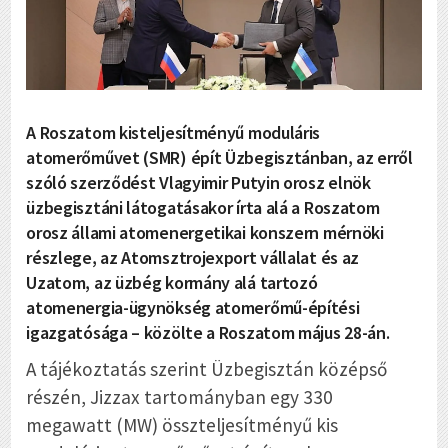
A Roszatom kisteljesítményű moduláris
atomerőművet (SMR) épít Üzbegisztánban, az erről
szóló szerződést Vlagyimir Putyin orosz elnök
üzbegisztáni látogatásakor írta alá a Roszatom
orosz állami atomenergetikai konszern mérnöki
részlege, az Atomsztrojexport vállalat és az
Uzatom, az üzbég kormány alá tartozó
atomenergia-ügynökség atomerőmű-építési
igazgatósága – közölte a Roszatom május 28-án.
A tájékoztatás szerint Üzbegisztán középső
részén, Jizzax tartományban egy 330
megawatt (MW) összteljesítményű kis