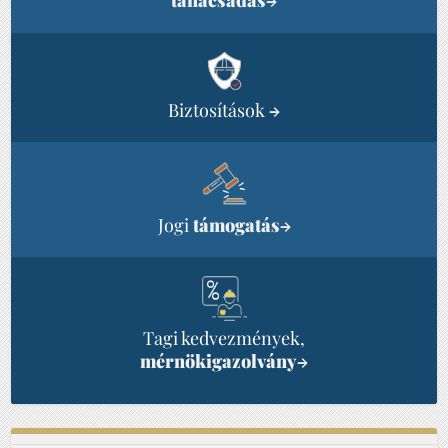
tanácsadás
→
Biztosítások
→
Jogi
támogatás
→
Tagi kedvezmények,
mérnökigazolvány
→