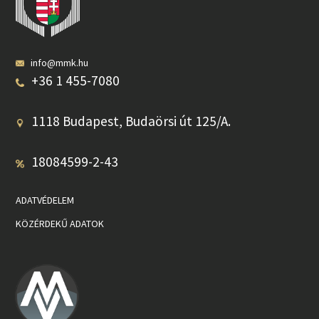
info@mmk.hu
+36 1 455-7080
1118 Budapest, Budaörsi út 125/A.
18084599-2-43
ADATVÉDELEM
KÖZÉRDEKŰ ADATOK