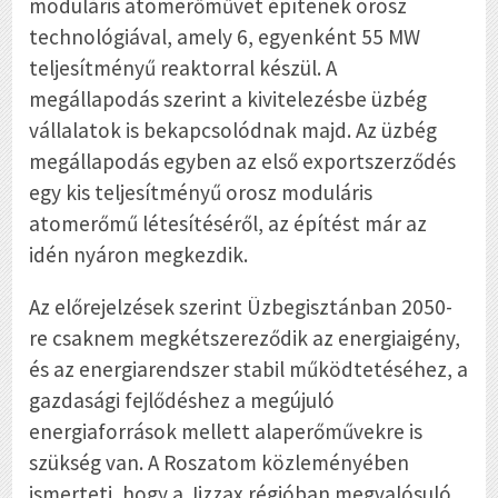
moduláris atomerőművet építenek orosz
technológiával, amely 6, egyenként 55 MW
teljesítményű reaktorral készül. A
megállapodás szerint a kivitelezésbe üzbég
vállalatok is bekapcsolódnak majd. Az üzbég
megállapodás egyben az első exportszerződés
egy kis teljesítményű orosz moduláris
atomerőmű létesítéséről, az építést már az
idén nyáron megkezdik.
Az előrejelzések szerint Üzbegisztánban 2050-
re csaknem megkétszereződik az energiaigény,
és az energiarendszer stabil működtetéséhez, a
gazdasági fejlődéshez a megújuló
energiaforrások mellett alaperőművekre is
szükség van. A Roszatom közleményében
ismerteti, hogy a Jizzax régióban megvalósuló