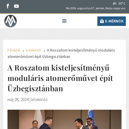
30° C
Ma 2026. augusztus 07., péntek, Ibolya napja van.
E-MÉRNÖK
Főoldal
kitekintő
A Roszatom kisteljesítményű moduláris
5
5
atomerőművet épít Üzbegisztánban
A Roszatom kisteljesítményű
moduláris atomerőművet épít
Üzbegisztánban
máj 28, 2024
|
kitekintő