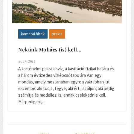
kamarai hírek
praxis
Nekünk Mohács (is) kell…
aug 4, 2026
A történelmi paksi kisvíz, a kavitáció fizikai határa és
a három évtizedes vízlépcsőtabu ára Van egy
mondás, amely mostanában egyre gyakrabban jut
eszembe: aki tudja, tegye; aki érti, szóljon; aki pedig
számítja és modellezi is, annak cselekednie kell.
Márpedig mi,...