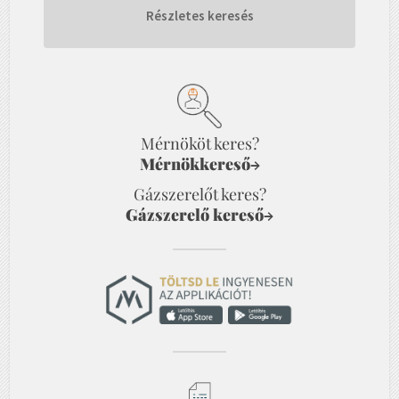
Részletes keresés
Mérnököt keres?
Mérnökkereső
→
Gázszerelőt keres?
Gázszerelő kereső
→