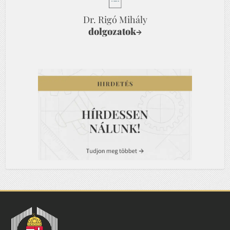
Dr. Rigó Mihály
dolgozatok
→