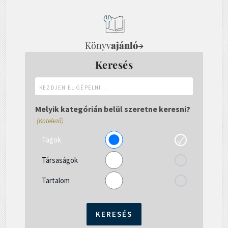
Könyv
ajánló
→
Keresés
Kezdjen
el
gépelni...
Melyik kategórián belül szeretne keresni?
(Kötelező)
Tagok
Társaságok
Tartalom