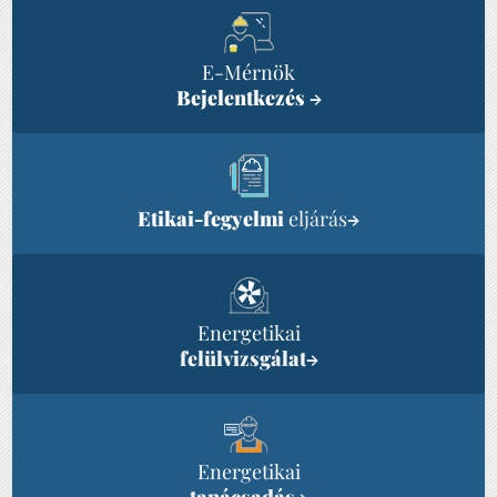
E-Mérnök
Bejelentkezés
→
Etikai-fegyelmi
eljárás
→
Energetikai
felülvizsgálat
→
Energetikai