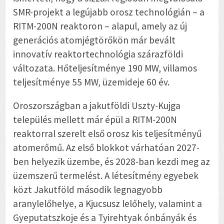
SMR-projekt a legújabb orosz technológián – a
RITM-200N reaktoron – alapul, amely az új
generációs atomjégtörőkön már bevált
innovatív reaktortechnológia szárazföldi
változata. Hőteljesítménye 190 MW, villamos
teljesítménye 55 MW, üzemideje 60 év.
Oroszországban a jakutföldi Uszty-Kujga
település mellett már épül a RITM-200N
reaktorral szerelt első orosz kis teljesítményű
atomerőmű. Az első blokkot várhatóan 2027-
ben helyezik üzembe, és 2028-ban kezdi meg az
üzemszerű termelést. A létesítmény egyebek
közt Jakutföld második legnagyobb
aranylelőhelye, a Kjucsusz lelőhely, valamint a
Gyeputatszkoje és a Tyirehtyak ónbányák és