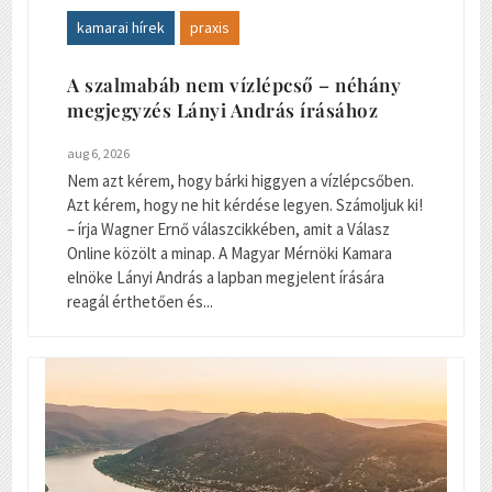
kamarai hírek
praxis
A szalmabáb nem vízlépcső – néhány
megjegyzés Lányi András írásához
aug 6, 2026
Nem azt kérem, hogy bárki higgyen a vízlépcsőben.
Azt kérem, hogy ne hit kérdése legyen. Számoljuk ki!
– írja Wagner Ernő válaszcikkében, amit a Válasz
Online közölt a minap. A Magyar Mérnöki Kamara
elnöke Lányi András a lapban megjelent írására
reagál érthetően és...