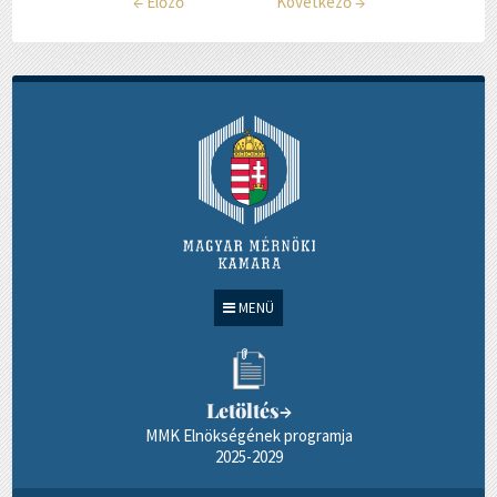
←
Előző
Következő
→
MENÜ
Letöltés
→
MMK Elnökségének programja
2025-2029