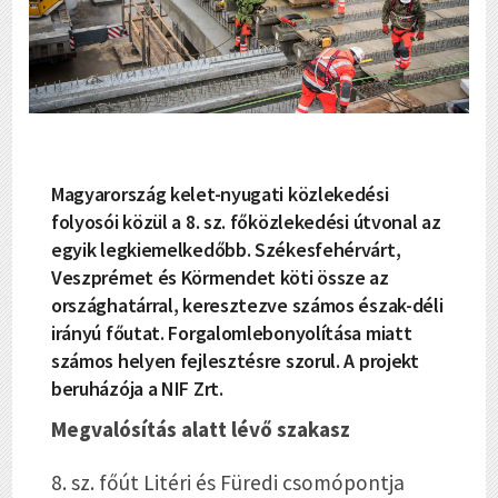
Magyarország kelet-nyugati közlekedési
folyosói közül a 8. sz. főközlekedési útvonal az
egyik legkiemelkedőbb. Székesfehérvárt,
Veszprémet és Körmendet köti össze az
országhatárral, keresztezve számos észak-déli
irányú főutat. Forgalomlebonyolítása miatt
számos helyen fejlesztésre szorul. A projekt
beruházója a NIF Zrt.
Megvalósítás alatt lévő szakasz
8. sz. főút Litéri és Füredi csomópontja