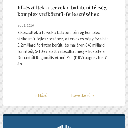
Elkészültek a tervek a balatoni térség
komplex víziközmű-fejlesztéséhez
aug 7, 2026
Elkészültek a tervek a balatoni térség komplex
víziközmű-fejlesztéséhez, a tervezés négy év alatt
3,2 milliárd forintba került, és mai áron 646 milliárd
forintból, 5-10 év alatt valósulhat meg – közölte a
Dunántúli Regionális Vízmű Zrt. (DRV) augusztus 7-
én. ...
←
Előző
Következő
→