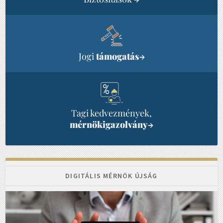
Jogi
támogatás
→
Tagi kedvezmények,
mérnökigazolvány
→
DIGITÁLIS MÉRNÖK ÚJSÁG