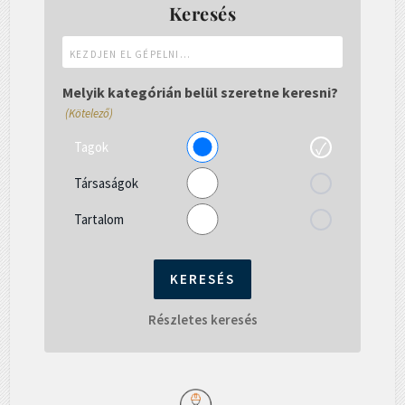
Keresés
Kezdjen
el
gépelni...
Melyik kategórián belül szeretne keresni?
(Kötelező)
Tagok
Társaságok
Tartalom
Részletes keresés