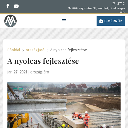
27° C
Ma 2026. augusztus 08., szombat, László napja
van.
E-MÉRNÖK
Főoldal
országjáró
A nyolcas fejlesztése
5
5
A nyolcas fejlesztése
jan 27, 2021
|
országjáró