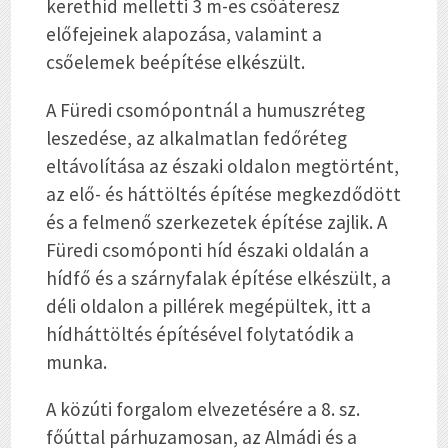
kerethíd melletti 3 m-es csőáteresz
előfejeinek alapozása, valamint a
csőelemek beépítése elkészült.
A Füredi csomópontnál a humuszréteg
leszedése, az alkalmatlan fedőréteg
eltávolítása az északi oldalon megtörtént,
az elő- és háttöltés építése megkezdődött
és a felmenő szerkezetek építése zajlik. A
Füredi csomóponti híd északi oldalán a
hídfő és a szárnyfalak építése elkészült, a
déli oldalon a pillérek megépültek, itt a
hídháttöltés építésével folytatódik a
munka.
A közúti forgalom elvezetésére a 8. sz.
főúttal párhuzamosan, az Almádi és a