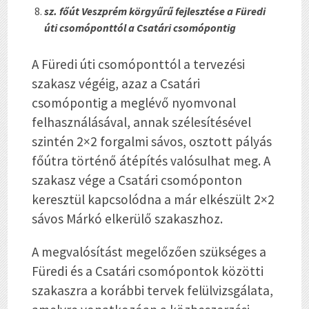
sz. főút Veszprém körgyűrű fejlesztése a Füredi
úti csomóponttól a Csatári csomópontig
A Füredi úti csomóponttól a tervezési
szakasz végéig, azaz a Csatári
csomópontig a meglévő nyomvonal
felhasználásával, annak szélesítésével
szintén 2×2 forgalmi sávos, osztott pályás
főútra történő átépítés valósulhat meg. A
szakasz vége a Csatári csomóponton
keresztül kapcsolódna a már elkészült 2×2
sávos Márkó elkerülő szakaszhoz.
A megvalósítást megelőzően szükséges a
Füredi és a Csatári csomópontok közötti
szakaszra a korábbi tervek felülvizsgálata,