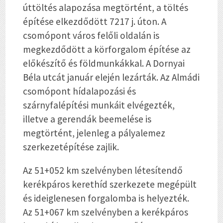
úttöltés alapozása megtörtént, a töltés
építése elkezdődött 7217 j. úton. A
csomópont város felőli oldalán is
megkezdődött a körforgalom építése az
előkészítő és földmunkákkal. A Dornyai
Béla utcát január elején lezárták. Az Almádi
csomópont hídalapozási és
szárnyfalépítési munkáit elvégezték,
illetve a gerendák beemelése is
megtörtént, jelenleg a pályalemez
szerkezetépítése zajlik.
Az 51+052 km szelvényben létesítendő
kerékpáros kerethíd szerkezete megépült
és ideiglenesen forgalomba is helyezték.
Az 51+067 km szelvényben a kerékpáros