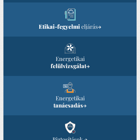
Etikai-fegyelmi
eljárás
→
Energetikai
felülvizsgálat
→
Energetikai
tanácsadás
→
Biztosítások
→