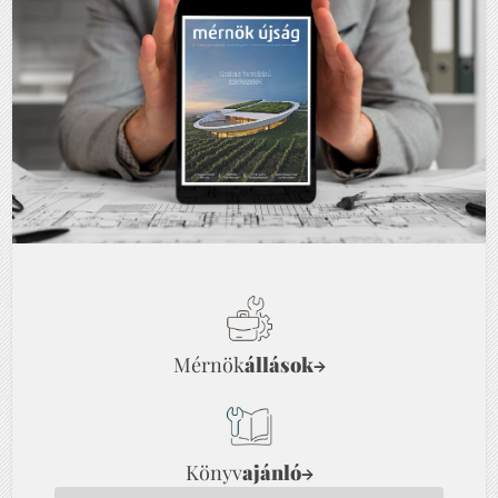
Mérnök
állások
→
Könyv
ajánló
→