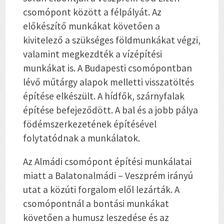
csomópont között a félpályát. Az
előkészítő munkákat követően a
kivitelező a szükséges földmunkákat végzi,
valamint megkezdték a vízépítési
munkákat is. A Budapesti csomópontban
lévő műtárgy alapok melletti visszatöltés
építése elkészült. A hídfők, szárnyfalak
építése befejeződött. A bal és a jobb pálya
födémszerkezetének építésével
folytatódnak a munkálatok.
Az Almádi csomópont építési munkálatai
miatt a Balatonalmádi – Veszprém irányú
utat a közúti forgalom elől lezárták. A
csomópontnál a bontási munkákat
követően a humusz leszedése és az