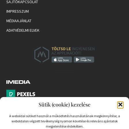
SAJTÓKAPCSOLAT
IMPRESSZUM
MÉDIAAJÁNLAT
ADATVÉDELMI ELVEK
Sütik (cookie) kezelése
A weboldal sütiket használ a működtetés használatának megkönnyítése, a
weboldalon végzett tevékenység nyomon követése és releváns ajánlatok
PARTNEREK
megjelenítése érdekében.