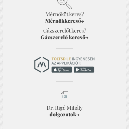
Mérnököt keres?
Mérnökkereső
→
Gázszerelőt keres?
Gázszerelő kereső
→
Dr. Rigó Mihály
dolgozatok
→