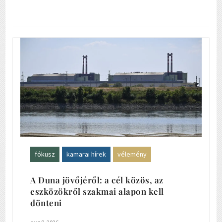
fókusz
kamarai hírek
vélemény
A Duna jövőjéről: a cél közös, az
eszközökről szakmai alapon kell
dönteni