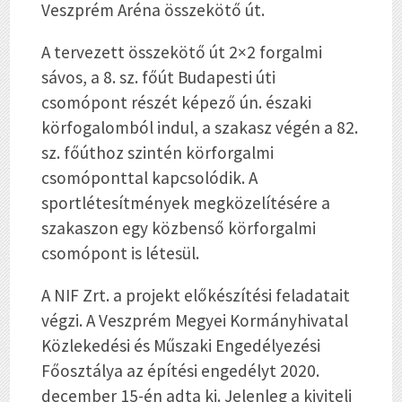
Veszprém Aréna összekötő út.
A tervezett összekötő út 2×2 forgalmi
sávos, a 8. sz. főút Budapesti úti
csomópont részét képező ún. északi
körfogalomból indul, a szakasz végén a 82.
sz. főúthoz szintén körforgalmi
csomóponttal kapcsolódik. A
sportlétesítmények megközelítésére a
szakaszon egy közbenső körforgalmi
csomópont is létesül.
A NIF Zrt. a projekt előkészítési feladatait
végzi. A Veszprém Megyei Kormányhivatal
Közlekedési és Műszaki Engedélyezési
Főosztálya az építési engedélyt 2020.
december 15-én adta ki. Jelenleg a kiviteli