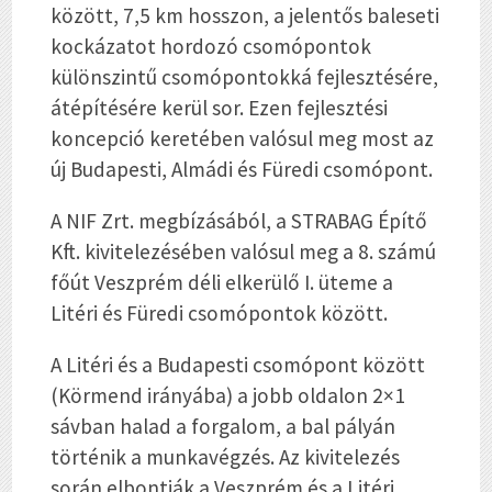
között, 7,5 km hosszon, a jelentős baleseti
kockázatot hordozó csomópontok
különszintű csomópontokká fejlesztésére,
átépítésére kerül sor. Ezen fejlesztési
koncepció keretében valósul meg most az
új Budapesti, Almádi és Füredi csomópont.
A NIF Zrt. megbízásából, a STRABAG Építő
Kft. kivitelezésében valósul meg a 8. számú
főút Veszprém déli elkerülő I. üteme a
Litéri és Füredi csomópontok között.
A Litéri és a Budapesti csomópont között
(Körmend irányába) a jobb oldalon 2×1
sávban halad a forgalom, a bal pályán
történik a munkavégzés. Az kivitelezés
során elbontják a Veszprém és a Litéri