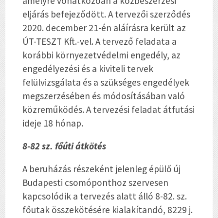
amelyre vonatkozóan a közbeszerzési
eljárás befejeződött. A tervezői szerződés
2020. december 21-én aláírásra került az
ÚT-TESZT Kft.-vel. A tervező feladata a
korábbi környezetvédelmi engedély, az
engedélyezési és a kiviteli tervek
felülvizsgálata és a szükséges engedélyek
megszerzésében és módosításában való
közreműködés. A tervezési feladat átfutási
ideje 18 hónap.
8-82 sz. főúti átkötés
A beruházás részeként jelenleg épülő új
Budapesti csomóponthoz szervesen
kapcsolódik a tervezés alatt álló 8-82. sz.
főutak összekötésére kialakítandó, 8229 j.