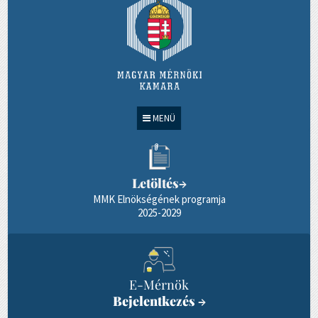
MENÜ
Letöltés
→
MMK Elnökségének programja
2025-2029
E-Mérnök
Bejelentkezés
→