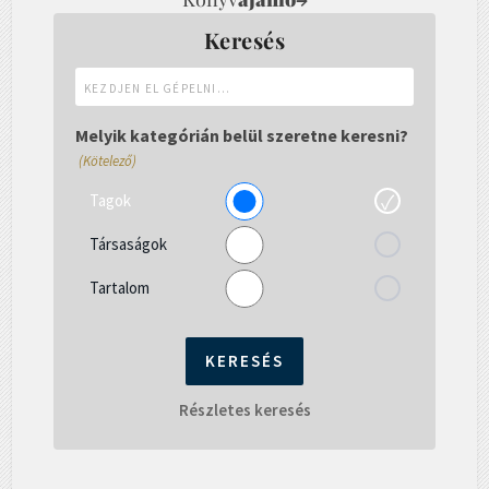
Keresés
Kezdjen
el
gépelni...
Melyik kategórián belül szeretne keresni?
(Kötelező)
Tagok
Társaságok
Tartalom
Részletes keresés