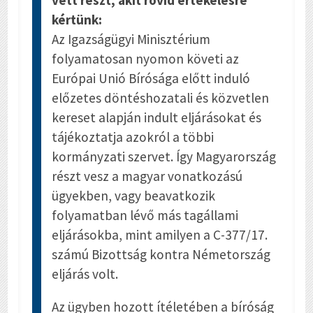
vett részt, akit rövid értékelésre
kértünk:
Az Igazságügyi Minisztérium
folyamatosan nyomon követi az
Európai Unió Bírósága előtt induló
előzetes döntéshozatali és közvetlen
kereset alapján indult eljárásokat és
tájékoztatja azokról a többi
kormányzati szervet. Így Magyarország
részt vesz a magyar vonatkozású
ügyekben, vagy beavatkozik
folyamatban lévő más tagállami
eljárásokba, mint amilyen a C-377/17.
számú Bizottság kontra Németország
eljárás volt.
Az ügyben hozott ítéletében a bíróság