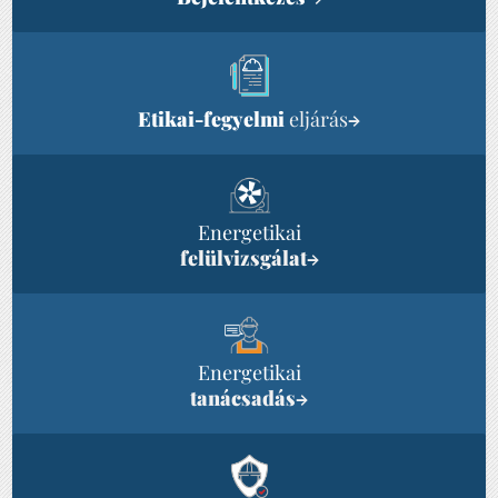
Etikai-fegyelmi
eljárás
→
Energetikai
felülvizsgálat
→
Energetikai
tanácsadás
→