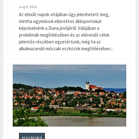
aug 8, 2026
Az elmúlt napok vitájában úgy jelenhetett meg,
mintha egymással ellentétes álláspontokat
képviselnénk a Duna jövőjéről. Valójában a
problémák megítélésében és az elérendő célok
jelentős részében egyetértünk, még ha az
alkalmazandó műszaki eszközök megítélésében...
országjáró