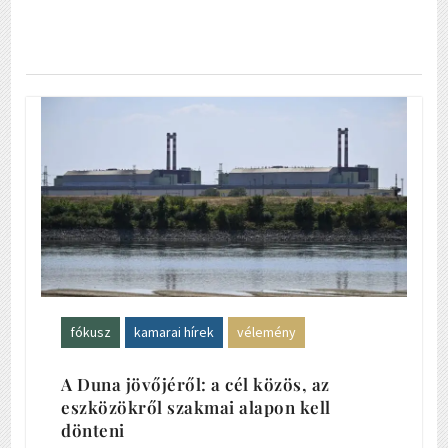
fókusz
kamarai hírek
vélemény
A Duna jövőjéről: a cél közös, az
eszközökről szakmai alapon kell
dönteni