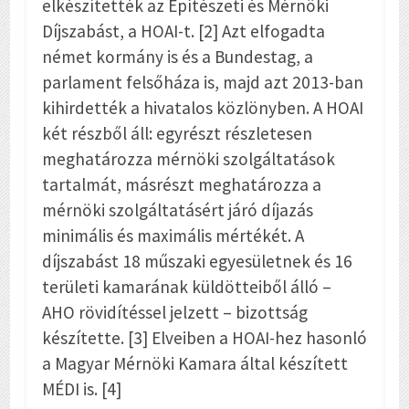
elkészítették az Építészeti és Mérnöki
Díjszabást, a HOAI-t. [2] Azt elfogadta
német kormány is és a Bundestag, a
parlament felsőháza is, majd azt 2013-ban
kihirdették a hivatalos közlönyben. A HOAI
két részből áll: egyrészt részletesen
meghatározza mérnöki szolgáltatások
tartalmát, másrészt meghatározza a
mérnöki szolgáltatásért járó díjazás
minimális és maximális mértékét. A
díjszabást 18 műszaki egyesületnek és 16
területi kamarának küldötteiből álló –
AHO rövidítéssel jelzett – bizottság
készítette. [3] Elveiben a HOAI-hez hasonló
a Magyar Mérnöki Kamara által készített
MÉDI is. [4]