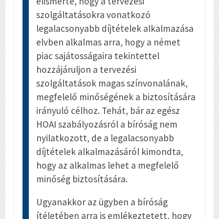
elismerte, hogy a tervezési
szolgáltatásokra vonatkozó
legalacsonyabb díjtételek alkalmazása
elvben alkalmas arra, hogy a német
piac sajátosságaira tekintettel
hozzájáruljon a tervezési
szolgáltatások magas színvonalának,
megfelelő minőségének a biztosítására
irányuló célhoz. Tehát, bár az egész
HOAI szabályozásról a bíróság nem
nyilatkozott, de a legalacsonyabb
díjtételek alkalmazásáról kimondta,
hogy az alkalmas lehet a megfelelő
minőség biztosítására.
Ugyanakkor az ügyben a bíróság
ítéletében arra is emlékeztetett, hogy