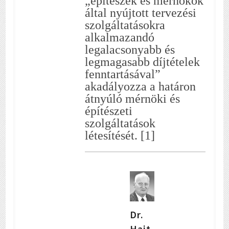
„építészek és mérnökök
által nyújtott tervezési
szolgáltatásokra
alkalmazandó
legalacsonyabb és
legmagasabb díjtételek
fenntartásával”
akadályozza a határon
átnyúló mérnöki és
építészeti
szolgáltatások
létesítését. [1]
Dr.
Hajt