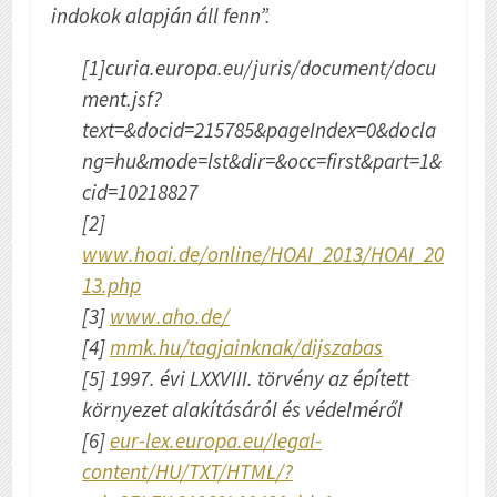
indokok alapján áll fenn”.
[1]curia.europa.eu/juris/document/docu
ment.jsf?
text=&docid=215785&pageIndex=0&docla
ng=hu&mode=lst&dir=&occ=first&part=1&
cid=10218827
[2]
www.hoai.de/online/HOAI_2013/HOAI_20
13.php
[3]
www.aho.de/
[4]
mmk.hu/tagjainknak/dijszabas
[5] 1997. évi LXXVIII. törvény az épített
környezet alakításáról és védelméről
[6]
eur-lex.europa.eu/legal-
content/HU/TXT/HTML/?