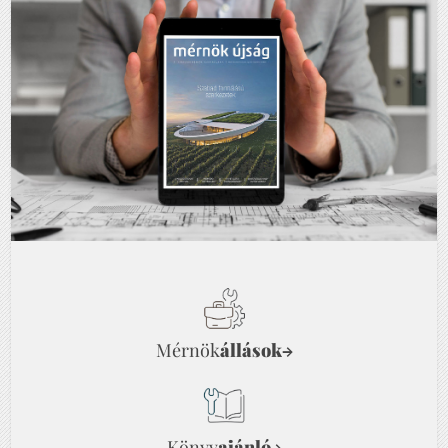
Mérnök
állások
→
Könyv
ajánló
→