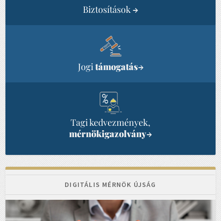
Biztosítások
→
Jogi
támogatás
→
Tagi kedvezmények,
mérnökigazolvány
→
DIGITÁLIS MÉRNÖK ÚJSÁG