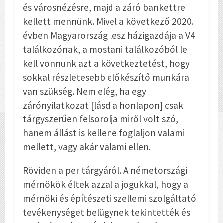
és városnézésre, majd a záró bankettre
kellett mennünk. Mivel a következő 2020.
évben Magyarország lesz házigazdája a V4
találkozónak, a mostani találkozóból le
kell vonnunk azt a következtetést, hogy
sokkal részletesebb előkészítő munkára
van szükség. Nem elég, ha egy
zárónyilatkozat [lásd a honlapon] csak
tárgyszerűen felsorolja miről volt szó,
hanem állást is kellene foglaljon valami
mellett, vagy akár valami ellen.
Röviden a per tárgyáról. A németországi
mérnökök éltek azzal a jogukkal, hogy a
mérnöki és építészeti szellemi szolgáltató
tevékenységet belügynek tekintették és