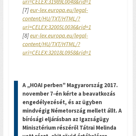
uri=CELEX:31989L0048&rid=1
[7]
eur-lex.europa.eu/legal-
content/HU/TXT/HTML/?
uri=CELEX:32005L0036&rid=1
[8]
eur-lex.europa.eu/legal-
content/HU/TXT/HTML/?
uri=CELEX:32018L0958&rid=1
A „HOAI perben” Magyarország 2017.
november 7-én kérte a beavatkozás
engedélyezését, és az ügyben
mindvégig Németország mellett állt. A
bírósági eljárásban az Igazságügy
Minisztérium részéről Tátrai Melinda