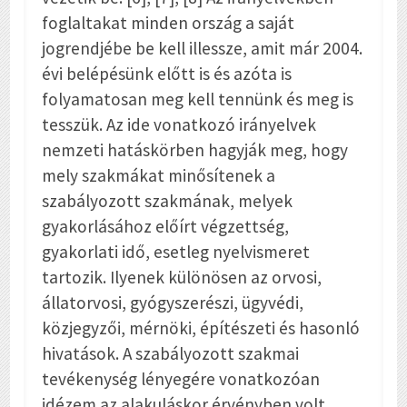
foglaltakat minden ország a saját
jogrendjébe be kell illessze, amit már 2004.
évi belépésünk előtt is és azóta is
folyamatosan meg kell tennünk és meg is
tesszük. Az ide vonatkozó irányelvek
nemzeti hatáskörben hagyják meg, hogy
mely szakmákat minősítenek a
szabályozott szakmának, melyek
gyakorlásához előírt végzettség,
gyakorlati idő, esetleg nyelvismeret
tartozik. Ilyenek különösen az orvosi,
állatorvosi, gyógyszerészi, ügyvédi,
közjegyzői, mérnöki, építészeti és hasonló
hivatások. A szabályozott szakmai
tevékenység lényegére vonatkozóan
idézem az alakuláskor érvényben volt