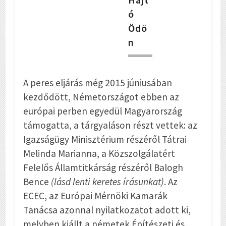
ó
Ödö
n
A peres eljárás még 2015 júniusában
kezdődött, Németországot ebben az
európai perben egyedül Magyarország
támogatta, a tárgyaláson részt vettek: az
Igazságügy Minisztérium részéről Tátrai
Melinda Marianna, a Közszolgálatért
Felelős Államtitkárság részéről Balogh
Bence
(lásd lenti keretes írásunkat)
. Az
ECEC, az Európai Mérnöki Kamarák
Tanácsa azonnal nyilatkozatot adott ki,
melyben kiállt a németek Építészeti és