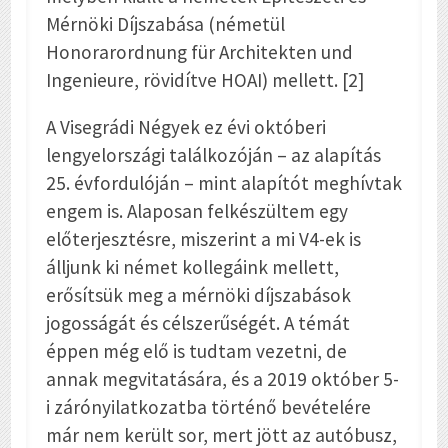
Mérnöki Díjszabása (németül
Honorarordnung für Architekten und
Ingenieure, rövidítve HOAI) mellett. [2]
A Visegrádi Négyek ez évi októberi
lengyelországi találkozóján – az alapítás
25. évfordulóján – mint alapítót meghívtak
engem is. Alaposan felkészültem egy
előterjesztésre, miszerint a mi V4-ek is
álljunk ki német kollegáink mellett,
erősítsük meg a mérnöki díjszabások
jogosságát és célszerűségét. A témát
éppen még elő is tudtam vezetni, de
annak megvitatására, és a 2019 október 5-
i zárónyilatkozatba történő bevételére
már nem került sor, mert jött az autóbusz,