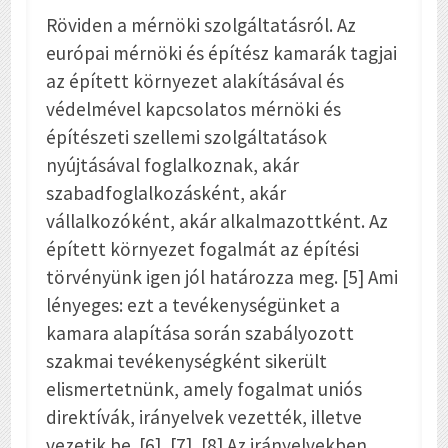
Röviden a mérnöki szolgáltatásról. Az
európai mérnöki és építész kamarák tagjai
az épített környezet alakításával és
védelmével kapcsolatos mérnöki és
építészeti szellemi szolgáltatások
nyújtásával foglalkoznak, akár
szabadfoglalkozásként, akár
vállalkozóként, akár alkalmazottként. Az
épített környezet fogalmát az építési
törvényünk igen jól határozza meg. [5] Ami
lényeges: ezt a tevékenységünket a
kamara alapítása során szabályozott
szakmai tevékenységként sikerült
elismertetnünk, amely fogalmat uniós
direktívák, irányelvek vezették, illetve
vezetik be. [6], [7], [8] Az irányelvekben