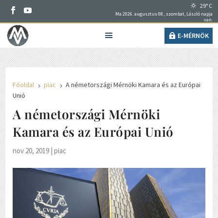
29° C
Ma 2026. augusztus 08., szombat, László napja
van.
E-MÉRNÖK
Főoldal
piac
A németországi Mérnöki Kamara és az Európai
5
5
Unió
A németországi Mérnöki
Kamara és az Európai Unió
nov 20, 2019
|
piac