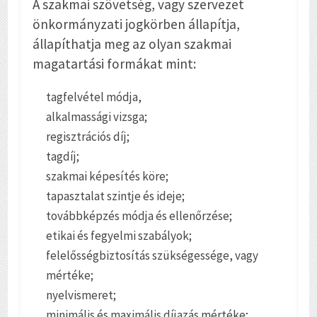
A szakmai szövetség, vagy szervezet
önkormányzati jogkörben állapítja,
állapíthatja meg az olyan szakmai
magatartási formákat mint:
tagfelvétel módja,
alkalmassági vizsga;
regisztrációs díj;
tagdíj;
szakmai képesítés köre;
tapasztalat szintje és ideje;
továbbképzés módja és ellenőrzése;
etikai és fegyelmi szabályok;
felelősségbiztosítás szükségessége, vagy
mértéke;
nyelvismeret;
minimális és maximális díjazás mértéke;