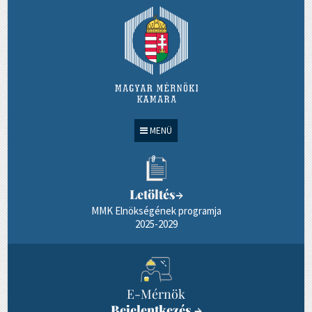
MENÜ
Letöltés
→
MMK Elnökségének programja
2025-2029
E-Mérnök
Bejelentkezés
→