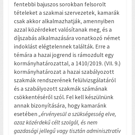
fentebbi bajuszos sorokban felsorolt
tételeket a szakmai szervezetek, kamarák
csak akkor alkalmazhatják, amennyiben
azzal közérdeket valósítanak meg, és a
díjszabás alkalmazására vonatkozó német
indoklást elégtelennek találták. Erre a
témára a hazai jogrend is rámozdult egy
kormányhatározattal, a 1410/2019. (VII. 9.)
kormányhatározat a hazai szabályozott
szakmák rendszerének felülvizsgálatáról
és a szabályozott szakmák számának
csökkentéséről szól. Fel kell készülnünk
annak bizonyítására, hogy kamaránk
esetében
„érvényesül a szükségesség elve,
azaz közérdekű célt szolgál, és nem
gazdasági jellegű vagy tisztán adminisztratív