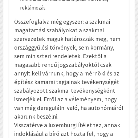
reklámozás.
Összefoglalva még egyszer: a szakmai
magatartási szabályokat a szakmai
szervezetek maguk határozzák meg, nem
országgyűlési törvények, sem kormány,
sem miniszteri rendeletek. Ezektől a
magasabb rendű jogszabályoktól csak
annyit kell várnunk, hogy a mérnöki és az
építész kamarai tagjainak tevékenységét
szabályozott szakmai tevékenységként
ismerjék el. Erről az a véleményem, hogy
van még deregulálni való, ha autonómiáról
akarunk beszélni.
Visszatérve a luxemburgi ítélethez, annak
indoklásául a bíró azt hozta fel, hogy a