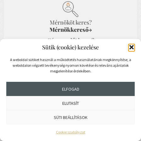
Mérnököt keres?
Mérnökkereső
→
Gázszerelőt keres?
Sütik (cookie) kezelése
Gázszerelő kereső
→
A weboldal sütiket használ a működtetés használatának megkönnyítése, a
weboldalon végzett tevékenység nyomon követése és releváns ajánlatok
megjelenítése érdekében.
ELFOGAD
ELUTASÍT
SÜTI BEÁLLÍTÁSOK
Dr. Rigó Mihály
dolgozatok
→
Cookie szabályzat