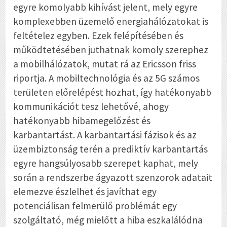
egyre komolyabb kihívást jelent, mely egyre
komplexebben üzemelő energiahálózatokat is
feltételez egyben. Ezek felépítésében és
működtetésében juthatnak komoly szerephez
a mobilhálózatok, mutat rá az Ericsson friss
riportja. A mobiltechnológia és az 5G számos
területen előrelépést hozhat, így hatékonyabb
kommunikációt tesz lehetővé, ahogy
hatékonyabb hibamegelőzést és
karbantartást. A karbantartási fázisok és az
üzembiztonság terén a prediktív karbantartás
egyre hangsúlyosabb szerepet kaphat, mely
során a rendszerbe ágyazott szenzorok adatait
elemezve észlelhet és javíthat egy
potenciálisan felmerülő problémát egy
szolgáltató, még mielőtt a hiba eszkalálódna