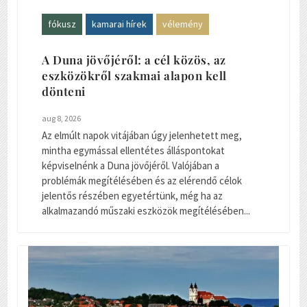
fókusz
kamarai hírek
vélemény
A Duna jövőjéről: a cél közös, az
eszközökről szakmai alapon kell
dönteni
aug 8, 2026
Az elmúlt napok vitájában úgy jelenhetett meg,
mintha egymással ellentétes álláspontokat
képviselnénk a Duna jövőjéről. Valójában a
problémák megítélésében és az elérendő célok
jelentős részében egyetértünk, még ha az
alkalmazandó műszaki eszközök megítélésében...