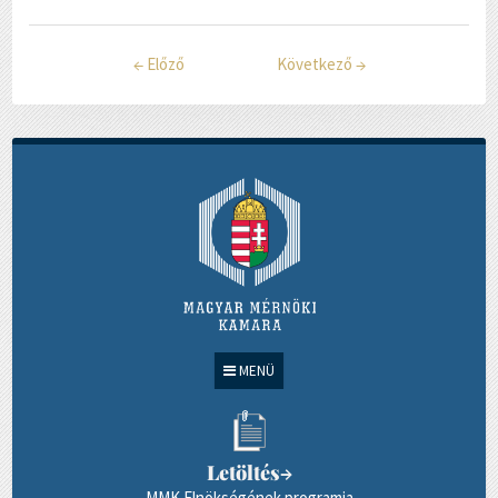
←
Előző
Következő
→
MENÜ
Letöltés
→
MMK Elnökségének programja