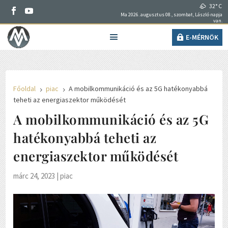
32° C
Ma 2026. augusztus 08., szombat, László napja
van.
E-MÉRNÖK
Főoldal
piac
A mobilkommunikáció és az 5G hatékonyabbá
5
5
teheti az energiaszektor működését
A mobilkommunikáció és az 5G
hatékonyabbá teheti az
energiaszektor működését
márc 24, 2023
|
piac