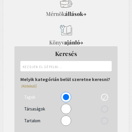
Mérnök
állások
→
Könyv
ajánló
→
Keresés
Kezdjen
el
gépelni...
Melyik kategórián belül szeretne keresni?
(Kötelező)
Tagok
Társaságok
Tartalom