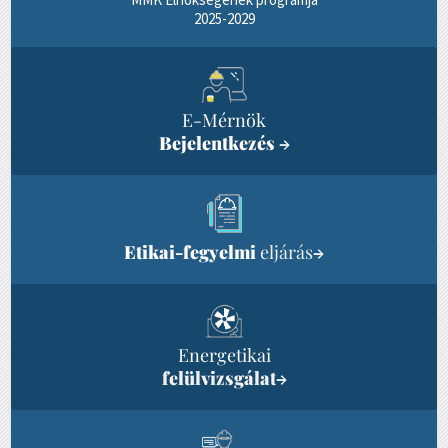
2025-2029
E-Mérnök
Bejelentkezés
→
Etikai-fegyelmi
eljárás
→
Energetikai
felülvizsgálat
→