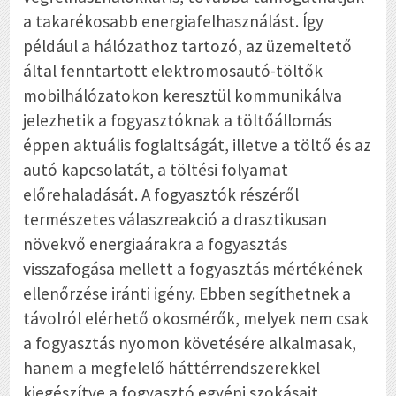
a takarékosabb energiafelhasználást. Így
például a hálózathoz tartozó, az üzemeltető
által fenntartott elektromosautó-töltők
mobilhálózatokon keresztül kommunikálva
jelezhetik a fogyasztóknak a töltőállomás
éppen aktuális foglaltságát, illetve a töltő és az
autó kapcsolatát, a töltési folyamat
előrehaladását. A fogyasztók részéről
természetes válaszreakció a drasztikusan
növekvő energiaárakra a fogyasztás
visszafogása mellett a fogyasztás mértékének
ellenőrzése iránti igény. Ebben segíthetnek a
távolról elérhető okosmérők, melyek nem csak
a fogyasztás nyomon követésére alkalmasak,
hanem a megfelelő háttérrendszerekkel
kiegészítve a fogyasztó egyéni szokásait