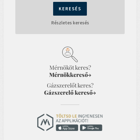
Részletes keresés
Mérnököt keres?
Mérnökkereső
→
Gázszerelőt keres?
Gázszerelő kereső
→