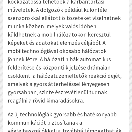
kockázatossá tehetőek a karbantartási
műveletek. A dolgozók például különféle
szenzorokkal ellátott öltözeteket viselhetnek
munka közben, melyek valós időben
küldhetnek a mobilhálózatokon keresztül
képeket és adatokat elemzés céljából. A
mobiltechnológiával okosabb hálózatok
jönnek létre. A hálózati hibák automatikus
felderítése és központi kijelzése drámaian
csökkenti a hálózatüzemeltetők reakcióidejét,
amelyek a gyors átterheléssel lényegesen
gyorsabban, szinte észrevétlenül tudnak
reagálni a rövid kimaradásokra.
Az új technológiák gyorsabb és hatékonyabb
kommunikációt biztosítanak a
végfelhasználókkal is, továbbá támogathatják