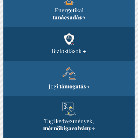
Energetikai
tanácsadás
→
Biztosítások
→
Jogi
támogatás
→
Tagi kedvezmények,
mérnökigazolvány
→