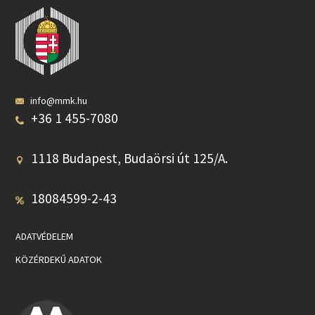
info@mmk.hu
+36 1 455-7080
1118 Budapest, Budaörsi út 125/A.
18084599-2-43
ADATVÉDELEM
KÖZÉRDEKŰ ADATOK