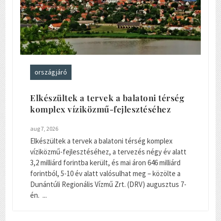
országjáró
Elkészültek a tervek a balatoni térség
komplex víziközmű-fejlesztéséhez
aug 7, 2026
Elkészültek a tervek a balatoni térség komplex
víziközmű-fejlesztéséhez, a tervezés négy év alatt
3,2 milliárd forintba került, és mai áron 646 milliárd
forintból, 5-10 év alatt valósulhat meg – közölte a
Dunántúli Regionális Vízmű Zrt. (DRV) augusztus 7-
én. ...