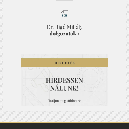
Dr. Rigó Mihály
dolgozatok
→