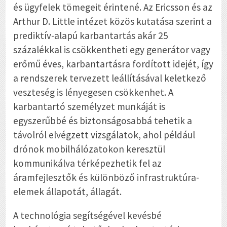
és ügyfelek tömegeit érintené. Az Ericsson és az
Arthur D. Little intézet közös kutatása szerint a
prediktív-alapú karbantartás akár 25
százalékkal is csökkentheti egy generátor vagy
erőmű éves, karbantartásra fordított idejét, így
a rendszerek tervezett leállításával keletkező
veszteség is lényegesen csökkenhet. A
karbantartó személyzet munkáját is
egyszerűbbé és biztonságosabbá tehetik a
távolról elvégzett vizsgálatok, ahol például
drónok mobilhálózatokon keresztül
kommunikálva térképezhetik fel az
áramfejlesztők és különböző infrastruktúra-
elemek állapotát, állagát.
A technológia segítségével kevésbé