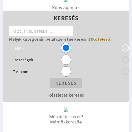
Könyv
ajánló
→
KERESÉS
Melyik kategórián belül szeretne keresni?
(Kötelező)
Tagok
Társaságok
Tartalom
Részletes keresés
Mérnököt keres?
Mérnökkereső
→