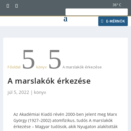
36° C
Ma 2026. augusztus 06., csütörtök, Berta és
Bettina napja van.
E-MÉRNÖK
5
5
Főoldal
könyv
A marslakók érkezése
A marslakók érkezése
júl 5, 2022
|
könyv
Az Akadémiai Kiadó révén 2000-ben jelent meg Marx
György (1927–2002) atomfizikus, tudós A marslakók
érkezése – Magyar tudósok, akik Nyugaton alakították