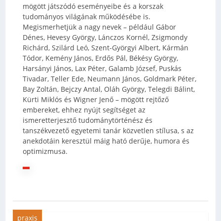
mögött játszódó eseményeibe és a korszak
tudományos világának működésébe is.
Megismerhetjük a nagy nevek – például Gábor
Dénes, Hevesy György, Lánczos Kornél, Zsigmondy
Richárd, Szilárd Leó, Szent-Györgyi Albert, Kármán
Tódor, Kemény János, Erdős Pál, Békésy György,
Harsányi János, Lax Péter, Galamb József, Puskás
Tivadar, Teller Ede, Neumann János, Goldmark Péter,
Bay Zoltán, Bejczy Antal, Oláh György, Telegdi Bálint,
Kürti Miklós és Wigner Jenő – mögött rejtőző
embereket, ehhez nyújt segítséget az
ismeretterjesztő tudománytörténész és
tanszékvezető egyetemi tanár közvetlen stílusa, s az
anekdotáin keresztül máig ható derűje, humora és
optimizmusa.
praxis