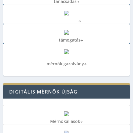
tanácsadás
→
Biztosítások
→
Jogi
támogatás
→
Tagi kedvezmények,
mérnökigazolvány
→
DIGITÁLIS MÉRNÖK ÚJSÁG
Mérnök
állások
→