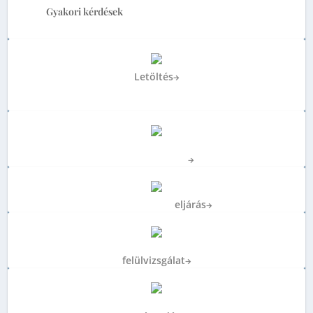
Gyakori kérdések
Letöltés
→
MMK Elnökségének programja
2025-2029
E-Mérnök
Bejelentkezés
→
Etikai-fegyelmi
eljárás
→
Energetikai
felülvizsgálat
→
Energetikai