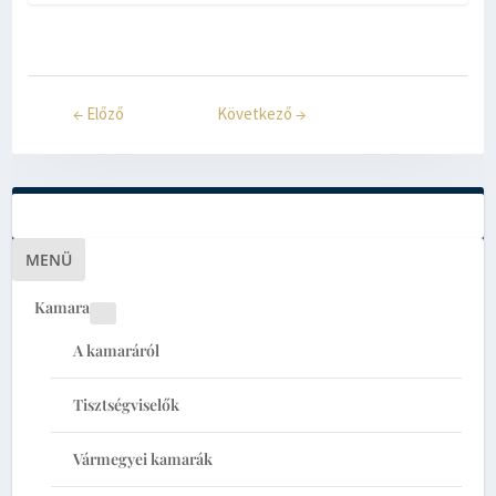
←
Előző
Következő
→
MENÜ
Kamara
A kamaráról
Tisztségviselők
Vármegyei kamarák