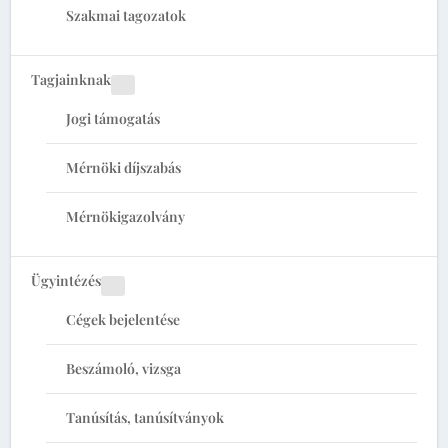
Szakmai tagozatok
Tagjainknak
Jogi támogatás
Mérnöki díjszabás
Mérnökigazolvány
Ügyintézés
Cégek bejelentése
Beszámoló, vizsga
Tanúsítás, tanúsítványok