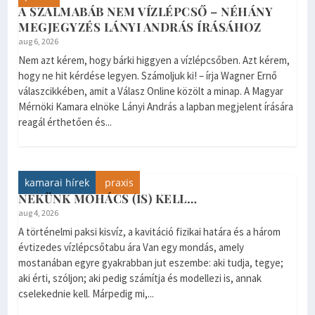
A SZALMABÁB NEM VÍZLÉPCSŐ – NÉHÁNY
MEGJEGYZÉS LÁNYI ANDRÁS ÍRÁSÁHOZ
aug 6, 2026
Nem azt kérem, hogy bárki higgyen a vízlépcsőben. Azt kérem,
hogy ne hit kérdése legyen. Számoljuk ki! – írja Wagner Ernő
válaszcikkében, amit a Válasz Online közölt a minap. A Magyar
Mérnöki Kamara elnöke Lányi András a lapban megjelent írására
reagál érthetően és...
kamarai hírek
praxis
NEKÜNK MOHÁCS (IS) KELL…
aug 4, 2026
A történelmi paksi kisvíz, a kavitáció fizikai határa és a három
évtizedes vízlépcsőtabu ára Van egy mondás, amely
mostanában egyre gyakrabban jut eszembe: aki tudja, tegye;
aki érti, szóljon; aki pedig számítja és modellezi is, annak
cselekednie kell. Márpedig mi,...