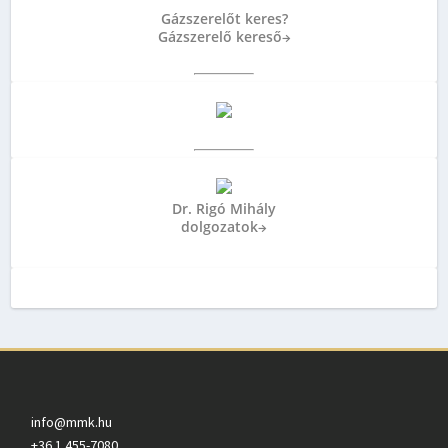
Gázszerelőt keres?
Gázszerelő kereső
→
Dr. Rigó Mihály
dolgozatok
→
info@mmk.hu
+36 1 455-7080