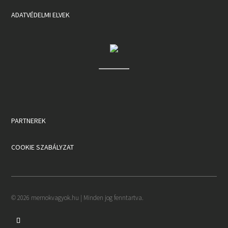
ADATVÉDELMI ELVEK
PARTNEREK
COOKIE SZABÁLYZAT
© 2026 mernokvagyok.hu | Minden jog fenntartva.