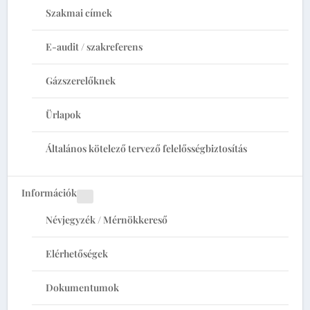
Szakmai címek
E-audit / szakreferens
Gázszerelőknek
Ürlapok
Általános kötelező tervező felelősségbiztosítás
Információk
Névjegyzék / Mérnökkereső
Elérhetőségek
Dokumentumok