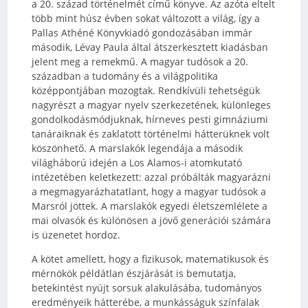
a 20. század történelmét című könyve. Az azóta eltelt
több mint húsz évben sokat változott a világ, így a
Pallas Athéné Könyvkiadó gondozásában immár
második, Lévay Paula által átszerkesztett kiadásban
jelent meg a remekmű. A magyar tudósok a 20.
században a tudomány és a világpolitika
középpontjában mozogtak. Rendkívüli tehetségük
nagyrészt a magyar nyelv szerkezetének, különleges
gondolkodásmódjuknak, hírneves pesti gimnáziumi
tanáraiknak és zaklatott történelmi hátterüknek volt
köszönhető. A marslakók legendája a második
világháború idején a Los Alamos-i atomkutató
intézetében keletkezett: azzal próbálták magyarázni
a megmagyarázhatatlant, hogy a magyar tudósok a
Marsról jöttek. A marslakók egyedi életszemlélete a
mai olvasók és különösen a jövő generációi számára
is üzenetet hordoz.
A kötet amellett, hogy a fizikusok, matematikusok és
mérnökök példátlan észjárását is bemutatja,
betekintést nyújt sorsuk alakulásába, tudományos
eredményeik hátterébe, a munkásságuk színfalak