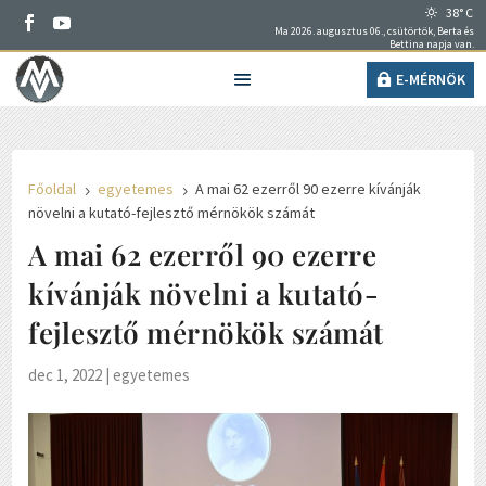
38° C
Ma 2026. augusztus 06., csütörtök, Berta és
Bettina napja van.
E-MÉRNÖK
Főoldal
egyetemes
A mai 62 ezerről 90 ezerre kívánják
5
5
növelni a kutató-fejlesztő mérnökök számát
A mai 62 ezerről 90 ezerre
kívánják növelni a kutató-
fejlesztő mérnökök számát
dec 1, 2022
|
egyetemes