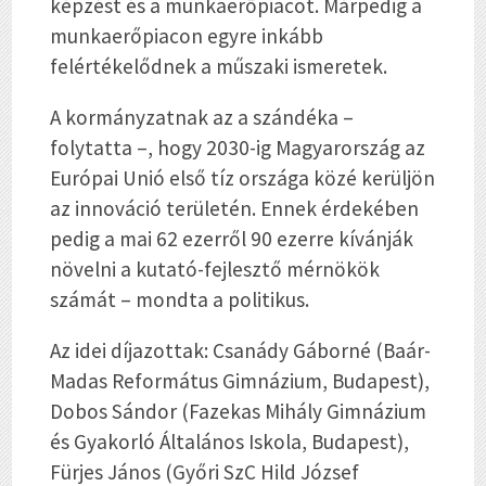
képzést és a munkaerőpiacot. Márpedig a
munkaerőpiacon egyre inkább
felértékelődnek a műszaki ismeretek.
A kormányzatnak az a szándéka –
folytatta –, hogy 2030-ig Magyarország az
Európai Unió első tíz országa közé kerüljön
az innováció területén. Ennek érdekében
pedig a mai 62 ezerről 90 ezerre kívánják
növelni a kutató-fejlesztő mérnökök
számát – mondta a politikus.
Az idei díjazottak: Csanády Gáborné (Baár-
Madas Református Gimnázium, Budapest),
Dobos Sándor (Fazekas Mihály Gimnázium
és Gyakorló Általános Iskola, Budapest),
Fürjes János (Győri SzC Hild József