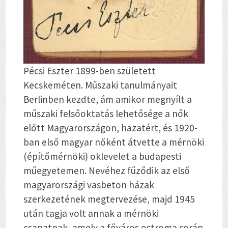
Pécsi Eszter 1899-ben született
Kecskeméten. Műszaki tanulmányait
Berlinben kezdte, ám amikor megnyílt a
műszaki felsőoktatás lehetősége a nők
előtt Magyarországon, hazatért, és 1920-
ban első magyar nőként átvette a mérnöki
(építőmérnöki) oklevelet a budapesti
műegyetemen. Nevéhez fűződik az első
magyarországi vasbeton házak
szerkezetének megtervezése, majd 1945
után tagja volt annak a mérnöki
csapatnak, amely a főváros ostroma során