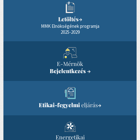
Letöltés
→
MMK Elnökségének programja
2025-2029
E-Mérnök
Bejelentkezés
→
Etikai-fegyelmi
eljárás
→
Energetikai