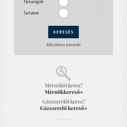
Társaságok
Tartalom
Részletes keresés
Mérnököt keres?
Mérnökkereső
→
Gázszerelőt keres?
Gázszerelő kereső
→