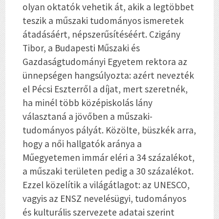
olyan oktatók vehetik át, akik a legtöbbet
teszik a műszaki tudományos ismeretek
átadásáért, népszerűsítéséért. Czigány
Tibor, a Budapesti Műszaki és
Gazdaságtudományi Egyetem rektora az
ünnepségen hangsúlyozta: azért nevezték
el Pécsi Eszterről a díjat, mert szeretnék,
ha minél több középiskolás lány
választaná a jövőben a műszaki-
tudományos pályát. Közölte, büszkék arra,
hogy a női hallgatók aránya a
Műegyetemen immár eléri a 34 százalékot,
a műszaki területen pedig a 30 százalékot.
Ezzel közelítik a világátlagot: az UNESCO,
vagyis az ENSZ nevelésügyi, tudományos
és kulturális szervezete adatai szerint