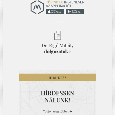
Dr. Rigó Mihály
dolgozatok
→