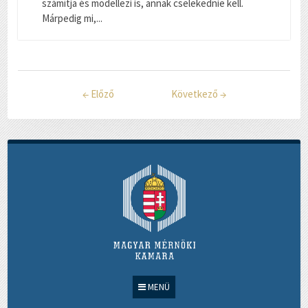
számítja és modellezi is, annak cselekednie kell.
Márpedig mi,...
←
Előző
Következő
→
MENÜ