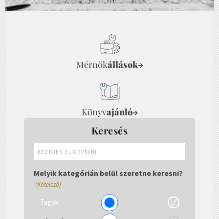
Mérnök
állások
→
Könyv
ajánló
→
Keresés
Kezdjen
el
gépelni...
Melyik kategórián belül szeretne keresni?
(Kötelező)
Tagok