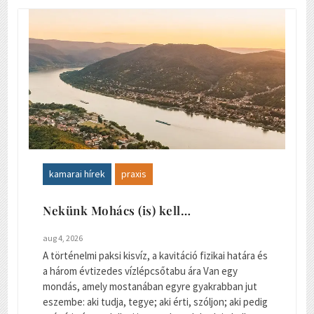
kamarai hírek
praxis
Nekünk Mohács (is) kell…
aug 4, 2026
A történelmi paksi kisvíz, a kavitáció fizikai határa és
a három évtizedes vízlépcsőtabu ára Van egy
mondás, amely mostanában egyre gyakrabban jut
eszembe: aki tudja, tegye; aki érti, szóljon; aki pedig