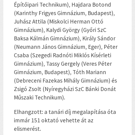
Építőipari Technikum), Hajdara Botond
(Karinthy Frigyes Gimnázium, Budapest),
Juhász Attila (Miskolci Herman Ottó
Gimnázium), Kalydi György (Győri SzC
Baksa Kálmán Gimnázium), Király Sándor
(Neumann János Gimnázium, Eger), Péter
Csaba (Szegedi Radnóti Miklós Kísérleti
Gimnázium), Tassy Gergely (Veres Péter
Gimnázium, Budapest), Tóth Mariann
(Debreceni Fazekas Mihály Gimnázium) és
Zsigó Zsolt (Nyíregyházi SzC Bánki Donát
Műszaki Technikum).
Elhangzott: a tanári díj megalapítása óta
immár 151 oktató vehette át az
elismerést.