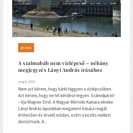
praxis
A szalmabáb nem vízlépcső – néhány
megjegyzés Lányi András írásához
aug 6, 2026
Nem azt kérem, hogy bárki higgyen a vízlépcsőben.
Azt kérem, hogy ne hit kérdése legyen. Számoljuk ki!
– írja Wagner Ernő. A Magyar Mérnöki Kamara elnöke
Lányi András lapunkban megjelent írására reagál
érthetően és érvelő módon, ezért a közlés mellett
döntöttünk. A...