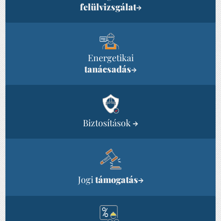
felülvizsgálat
→
Energetikai
tanácsadás
→
Biztosítások
→
Jogi
támogatás
→