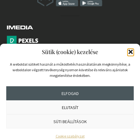
Sütik (cookie) kezelése
A weboldal sütiket használ a működtetés használatának megkönnyítése, a
weboldalon végzett tevékenység nyomon követése és releváns ajánlatok
PARTNEREK
megjelenítése érdekében.
COOKIE SZABÁLYZAT
ELFOGAD
ELUTASÍT
© 2026 mernokvagyok.hu | Minden jog fenntartva.
SÜTI BEÁLLÍTÁSOK
Cookie szabályzat