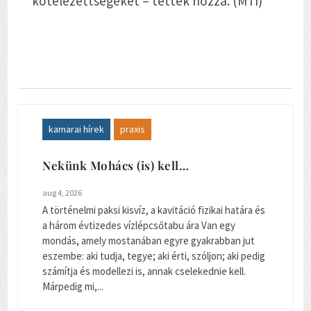
kötelezettségeket – tették hozzá. (MTI)
kamarai hírek
praxis
Nekünk Mohács (is) kell…
aug 4, 2026
A történelmi paksi kisvíz, a kavitáció fizikai határa és
a három évtizedes vízlépcsőtabu ára Van egy
mondás, amely mostanában egyre gyakrabban jut
eszembe: aki tudja, tegye; aki érti, szóljon; aki pedig
számítja és modellezi is, annak cselekednie kell.
Márpedig mi,...