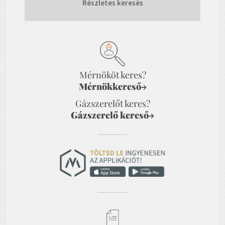
Részletes keresés
Mérnököt keres?
Mérnökkereső
→
Gázszerelőt keres?
Gázszerelő kereső
→