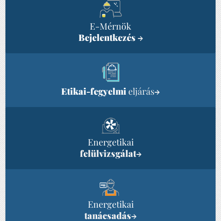
E-Mérnök
Bejelentkezés
→
Etikai-fegyelmi
eljárás
→
Energetikai
felülvizsgálat
→
Energetikai
tanácsadás
→