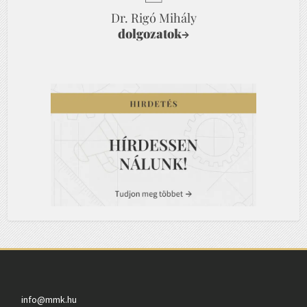
Dr. Rigó Mihály
dolgozatok
→
info@mmk.hu