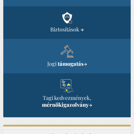
Biztosítások
→
Jogi
támogatás
→
Tagi kedvezmények,
mérnökigazolvány
→