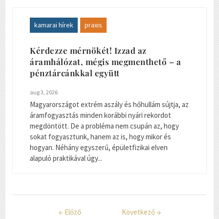
kamarai hírek
praxis
Kérdezze mérnökét! Izzad az
áramhálózat, mégis megmenthető – a
pénztárcánkkal együtt
aug 3, 2026
Magyarországot extrém aszály és hőhullám sújtja, az
áramfogyasztás minden korábbi nyári rekordot
megdöntött. De a probléma nem csupán az, hogy
sokat fogyasztunk, hanem az is, hogy mikor és
hogyan. Néhány egyszerű, épületfizikai elven
alapuló praktikával úgy...
←
Előző
Következő
→