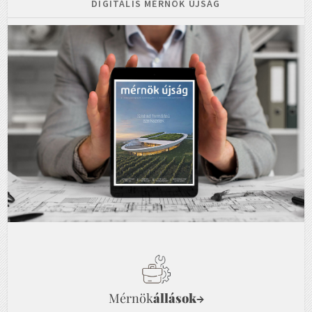
DIGITÁLIS MÉRNÖK ÚJSÁG
Mérnök
állások
→