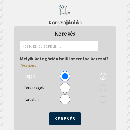
Könyv
ajánló
→
Keresés
Kezdjen
el
gépelni...
Melyik kategórián belül szeretne keresni?
(Kötelező)
Tagok
Társaságok
Tartalom