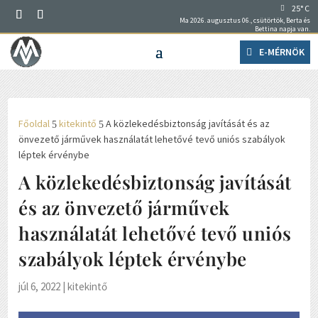
25° C
Ma 2026. augusztus 06., csütörtök, Berta és
Bettina napja van.
E-MÉRNÖK
Főoldal
kitekintő
A közlekedésbiztonság javítását és az
5
5
önvezető járművek használatát lehetővé tevő uniós szabályok
léptek érvénybe
A közlekedésbiztonság javítását
és az önvezető járművek
használatát lehetővé tevő uniós
szabályok léptek érvénybe
júl 6, 2022
|
kitekintő