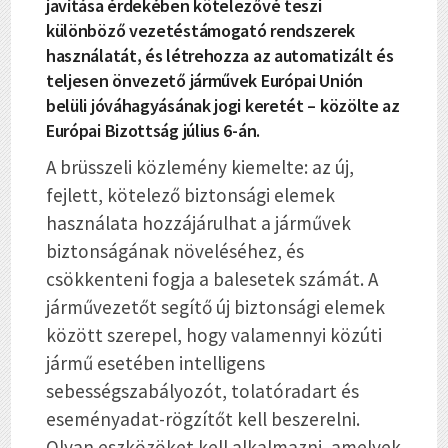
javítása érdekében kötelezővé teszi
különböző vezetéstámogató rendszerek
használatát, és létrehozza az automatizált és
teljesen önvezető járművek Európai Unión
belüli jóváhagyásának jogi keretét – közölte az
Európai Bizottság július 6-án.
A brüsszeli közlemény kiemelte: az új,
fejlett, kötelező biztonsági elemek
használata hozzájárulhat a járművek
biztonságának növeléséhez, és
csökkenteni fogja a balesetek számát. A
járművezetőt segítő új biztonsági elemek
között szerepel, hogy valamennyi közúti
jármű esetében intelligens
sebességszabályozót, tolatóradart és
eseményadat-rögzítőt kell beszerelni.
Olyan eszközöket kell alkalmazni, amelyek