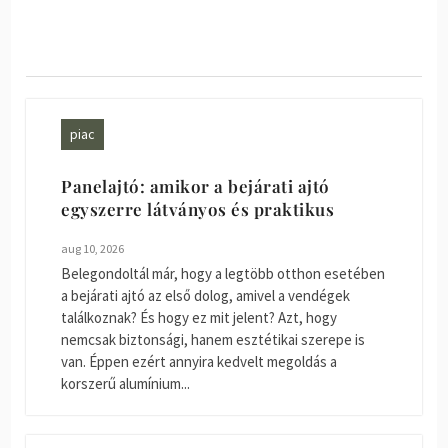
piac
Panelajtó: amikor a bejárati ajtó
egyszerre látványos és praktikus
aug 10, 2026
Belegondoltál már, hogy a legtöbb otthon esetében
a bejárati ajtó az első dolog, amivel a vendégek
találkoznak? És hogy ez mit jelent? Azt, hogy
nemcsak biztonsági, hanem esztétikai szerepe is
van. Éppen ezért annyira kedvelt megoldás a
korszerű alumínium...