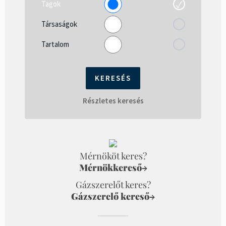
Tagok
Társaságok
Tartalom
Részletes keresés
Mérnököt keres?
Mérnökkereső
→
Gázszerelőt keres?
Gázszerelő kereső
→