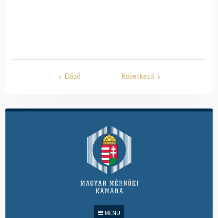
←
Előző
Következő
→
MENÜ