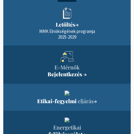
Letöltés
→
MMK Elnökségének programja
2025-2029
E-Mérnök
Bejelentkezés
→
Etikai-fegyelmi
eljárás
→
Energetikai