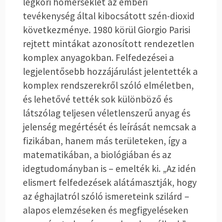
légköri hőmérséklet az emberi
tevékenység által kibocsátott szén-dioxid
következménye. 1980 körül Giorgio Parisi
rejtett mintákat azonosított rendezetlen
komplex anyagokban. Felfedezései a
legjelentősebb hozzájárulást jelentették a
komplex rendszerekről szóló elméletben,
és lehetővé tették sok különböző és
látszólag teljesen véletlenszerű anyag és
jelenség megértését és leírását nemcsak a
fizikában, hanem más területeken, így a
matematikában, a biológiában és az
idegtudományban is – emelték ki. „Az idén
elismert felfedezések alátámasztják, hogy
az éghajlatról szóló ismereteink szilárd –
alapos elemzéseken és megfigyeléseken