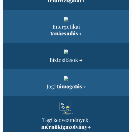
felülvizsgálat
→
Energetikai
tanácsadás
→
Biztosítások
→
Jogi
támogatás
→
Tagi kedvezmények,
mérnökigazolvány
→