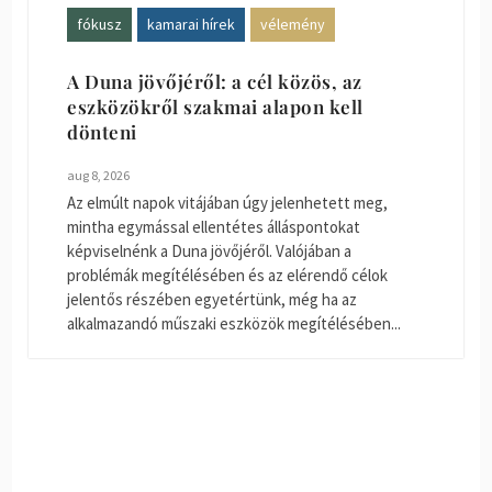
fókusz
kamarai hírek
vélemény
A Duna jövőjéről: a cél közös, az
eszközökről szakmai alapon kell
dönteni
aug 8, 2026
Az elmúlt napok vitájában úgy jelenhetett meg,
mintha egymással ellentétes álláspontokat
képviselnénk a Duna jövőjéről. Valójában a
problémák megítélésében és az elérendő célok
jelentős részében egyetértünk, még ha az
alkalmazandó műszaki eszközök megítélésében...