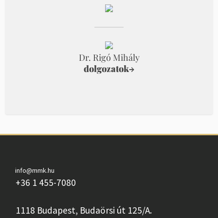
Dr. Rigó Mihály
dolgozatok
→
info@mmk.hu
+36 1 455-7080
1118 Budapest, Budaörsi út 125/A.