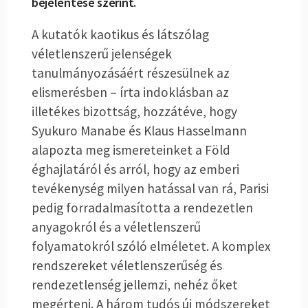
bejelentése szerint.
A kutatók kaotikus és látszólag
véletlenszerű jelenségek
tanulmányozásáért részesülnek az
elismerésben – írta indoklásban az
illetékes bizottság, hozzátéve, hogy
Syukuro Manabe és Klaus Hasselmann
alapozta meg ismereteinket a Föld
éghajlatáról és arról, hogy az emberi
tevékenység milyen hatással van rá, Parisi
pedig forradalmasította a rendezetlen
anyagokról és a véletlenszerű
folyamatokról szóló elméletet. A komplex
rendszereket véletlenszerűség és
rendezetlenség jellemzi, nehéz őket
megérteni. A három tudós új módszereket