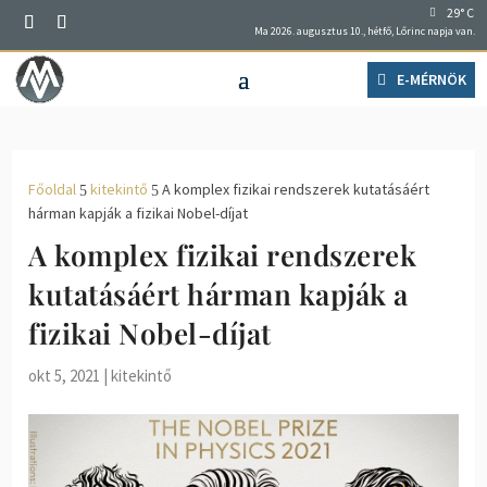
29° C
Ma 2026. augusztus 10., hétfő, Lőrinc napja van.
E-MÉRNÖK
Főoldal
kitekintő
A komplex fizikai rendszerek kutatásáért
5
5
hárman kapják a fizikai Nobel-díjat
A komplex fizikai rendszerek
kutatásáért hárman kapják a
fizikai Nobel-díjat
okt 5, 2021
|
kitekintő