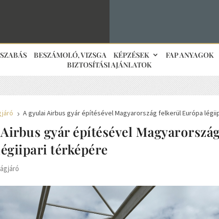
JSZABÁS
BESZÁMOLÓ, VIZSGA
KÉPZÉSEK
FAP ANYAGOK
BIZTOSÍTÁSI AJÁNLATOK
gjáró
A gyulai Airbus gyár építésével Magyarország felkerül Európa légii
5
 Airbus gyár építésével Magyarország
égiipari térképére
ágjáró