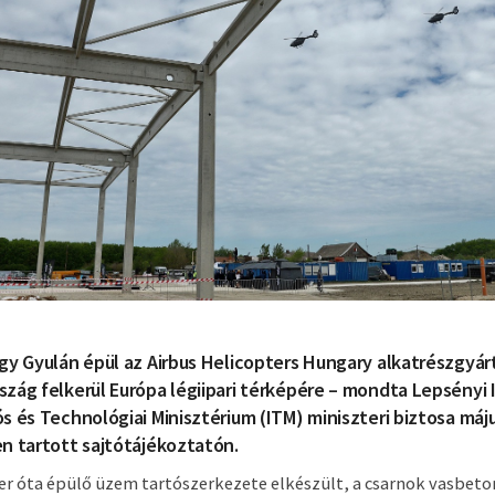
gy Gyulán épül az Airbus Helicopters Hungary alkatrészgyá
zág felkerül Európa légiipari térképére – mondta Lepsényi 
s és Technológiai Minisztérium (ITM) miniszteri biztosa máju
n tartott sajtótájékoztatón.
r óta épülő üzem tartószerkezete elkészült, a csarnok vasbeto