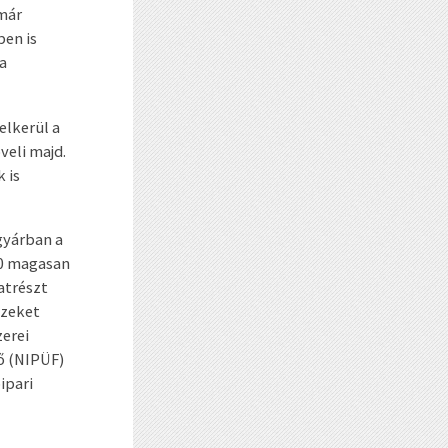
 már
en is
a
elkerül a
veli majd.
 is
gyárban a
00 magasan
atrészt
szeket
zerei
tő (NIPÜF)
ipari
m