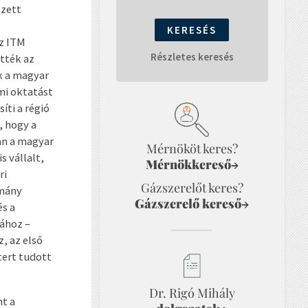
ezett
az ITM
Részletes keresés
tték az
k a magyar
mi oktatást
íti a régió
, hogy a
ban a magyar
Mérnököt keres?
s vállalt,
Mérnökkereső
→
ri
Gázszerelőt keres?
rmány
Gázszerelő kereső
→
és a
sához –
, az első
tert tudott
Dr. Rigó Mihály
nt a