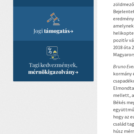
zöldmezős
Bejelente
eredménye
amelynek 
Jogi
támogatás
→
helikopter
pozitív v
2018 óta 
Magyaror
Tagi kedvezmények,
Bruno Eve
mérnökigazolvány
→
kormány é
csapadéko
Elmondta,
mellett, 
Békés meg
együttműk
hogy az e
család ta
húsz mérn