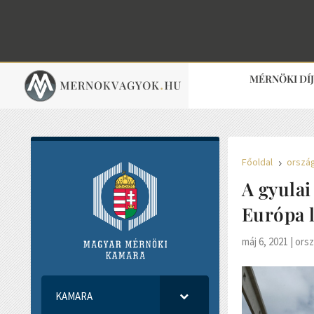
MÉRNÖKI DÍ
Főoldal
orszá
5
A gyulai
Európa l
máj 6, 2021
|
orsz
KAMARA