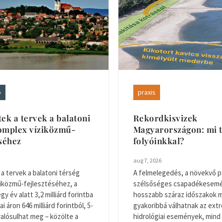
ó
praxis
tek a tervek a balatoni
Rekordkisvizek
omplex víziközmű-
Magyarországon: mi t
éséhez
folyóinkkal?
aug 7, 2026
 a tervek a balatoni térség
A felmelegedés, a növekvő p
iközmű-fejlesztéséhez, a
szélsőséges csapadékesemé
y év alatt 3,2 milliárd forintba
hosszabb száraz időszakok m
ai áron 646 milliárd forintból, 5-
gyakoribbá válhatnak az ext
valósulhat meg – közölte a
hidrológiai események, mind 