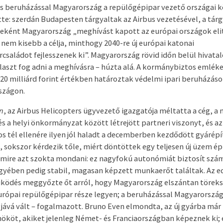
 beruházással Magyarország a repülőgépipar vezető országai kö
tte: szerdán Budapesten tárgyaltak az Airbus vezetésével, a tárg
ként Magyarország „meghívást kapott az európai országok elit
nem kisebb a célja, minthogy 2040-re új európai katonai
családot fejlesszenek ki”. Magyarország rövid időn belül hivatal
álaszt fog adni a meghívásra – húzta alá. A kormánybiztos emlék
220 milliárd forint értékben határoztak védelmi ipari beruházáso
szágon.
n
, az Airbus Helicopters ügyvezető igazgatója méltatta a cég, a
s a helyi önkormányzat között létrejött partneri viszonyt, és az
s tél ellenére ilyen jól haladt a decemberben kezdődött gyárépí
 sokszor kérdezik tőle, miért döntöttek egy teljesen új üzem ép
amire azt szokta mondani: ez nagyfokú autonómiát biztosít szá
yében pedig stabil, magasan képzett munkaerőt találtak. Az e
ödés meggyőzte őt arról, hogy Magyarország elszántan töreksz
urópai repülőgépipar része legyen; a beruházással Magyarország
gjává vált – fogalmazott. Bruno Even elmondta, az új gyárba már
ököt, akiket jelenleg Német- és Franciaországban képeznek ki; 