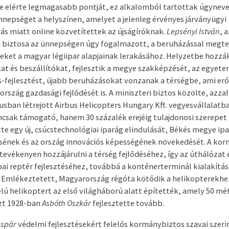
e elérte legmagasabb pontját, ez alkalomból tartottak úgynev
nepséget a helyszínen, amelyet a jelenleg érvényes járványügyi
ás miatt online közvetítettek az újságíróknak.
Lepsényi István
, 
i biztosa az ünnepségen úgy fogalmazott, a beruházással megte
seket a magyar légiipar alapjainak lerakásához. Helyzetbe hozzá
kat és beszállítókat, fejlesztik a megye szakképzését, az egyete
s-fejlesztést, újabb beruházásokat vonzanak a térségbe, ami erős
rszág gazdasági fejlődését is. A miniszteri biztos közölte, azzal
liusban létrejött Airbus Helicopters Hungary Kft. vegyesvállalat
csak támogató, hanem 30 százalék erejéig tulajdonosi szerepet i
te egy új, csúcstechnológiai iparág elindulását, Békés megye ipa
ének és az ország innovációs képességének növekedését. A ko
tevékenyen hozzájárulni a térség fejlődéséhez, így az úthálózat 
ai reptér fejlesztéséhez, továbbá a konténerterminál kialakítá
. Emlékeztetett, Magyarország régóta kötődik a helikopterekhez
élú helikoptert az első világháború alatt építették, amely 50 mé
azt 1928-ban
Asbóth Oszkár
fejlesztette tovább.
áspár
védelmi fejlesztésekért felelős kormánybiztos szavai szeri