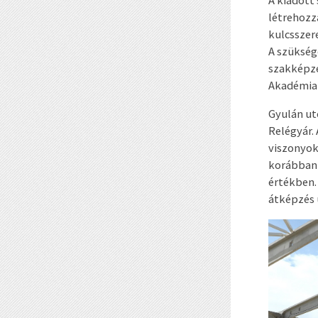
létrehozz
kulcsszer
A szükség
szakképzé
Akadémia l
Gyulán ut
Relégyár.
viszonyok 
korábban 
értékben.
átképzés 