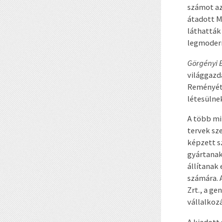
számot az
átadott M
láthatták
legmodern
Görgényi 
világgazda
Reményét 
létesülnek
A több mi
tervek sz
képzett s
gyártanak
állítanak
számára. 
Zrt., a ge
vállalkoz
A kiadott