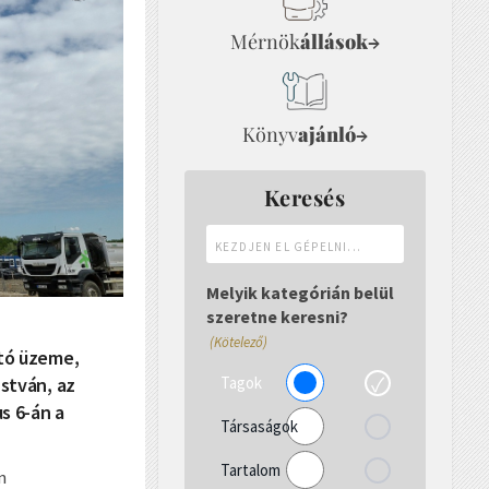
Mérnök
állások
→
Könyv
ajánló
→
Keresés
Kezdjen
el
gépelni...
Melyik kategórián belül
szeretne keresni?
(Kötelező)
rtó üzeme,
Tagok
István, az
s 6-án a
Társaságok
Tartalom
n