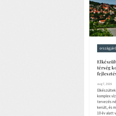
országjár
Elkészül
térség k
fejleszt
aug 7, 2026
Elkészültek
komplex víz
tervezés nég
került, és m
10 év alatt 