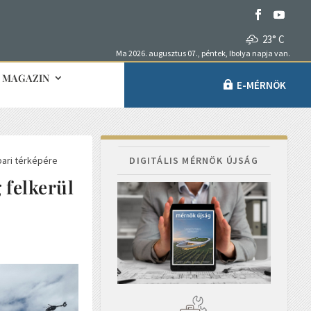
23° C
Ma 2026. augusztus 07., péntek, Ibolya napja van.
MAGAZIN
E-MÉRNÖK
pari térképére
DIGITÁLIS MÉRNÖK ÚJSÁG
 felkerül