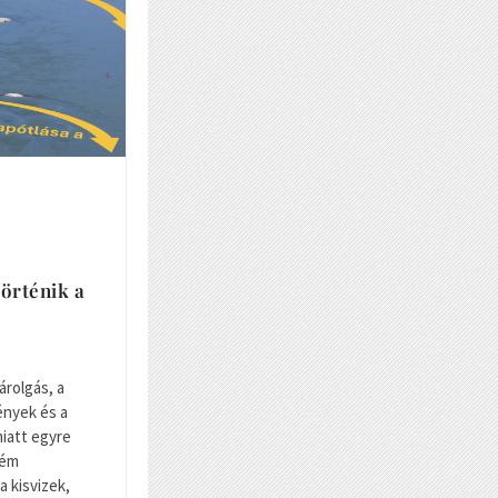
örténik a
árolgás, a
nyek és a
iatt egyre
rém
a kisvizek,