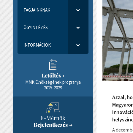
TAGJAINKNAK
ÜGYINTÉZÉS
INFORMÁCIÓK
Letöltés
→
MMK Elnökségének programja
2025-2029
Azzal, ho
Magyarors
Innováció
E-Mérnök
helyszíne
Bejelentkezés
→
A decembe