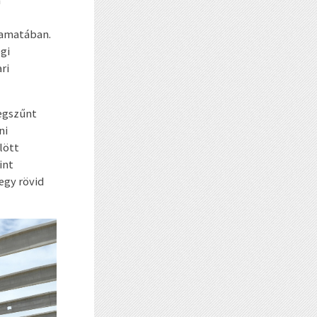
lyamatában.
gi
ri
megszűnt
ni
lött
int
egy rövid