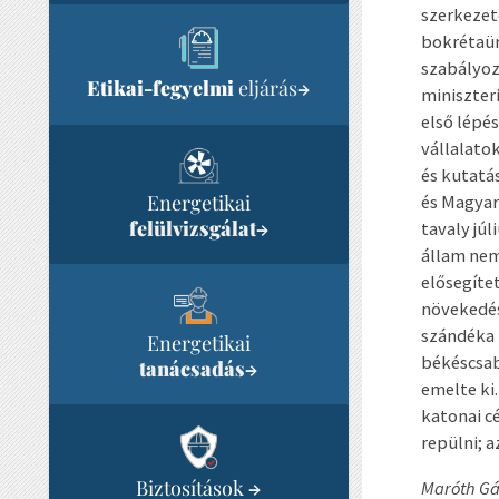
szerkezet
bokrétaün
szabályoz
Etikai-fegyelmi
eljárás
→
miniszter
első lépé
vállalato
és kutatá
Energetikai
és Magyaro
felülvizsgálat
→
tavaly jú
állam nem
elősegítet
növekedés
szándéka 
Energetikai
békéscsab
tanácsadás
→
emelte ki
katonai c
repülni; 
Biztosítások
→
Maróth G