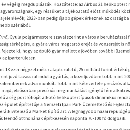
 év végéig megduplázzák. Hozzátette: az Airbus 21 helikoptert
agyarországnak, egy részüket a tájékoztató előtt működés közb
 a jelenlévők; 2023-ban pedig újabb gépek érkeznek az országba 
ebb szériából.
Ernő
, Gyula polgármestere szavai szerint a város a beruházással f
ság térképére, a gyár a város megtartó erejét és vonzerejét is nö
fejezte ki, hogy az épülő gyár mellett a jövőben további üzemek
 az iparterületen.
nt 13 ezer négyzetméter alapterületű, 25 milliárd forint értékű 
erint jövő tavasszal indul a gyártás, a közeljövőben több mint 2
zakembernek adva munkát. Több mint kétezerféle precíziós alk
 majd, elsősorban precíziós megmunkálást igénylő fém alkatré
 elő a cég portfólióját alkotó helikoptertípusok dinamikus rends
Az épület építtetője a Nemzeti Ipari Park Üzemeltető és Fejlesz
nerálkivitelező a Market Építő Zrt. A legnagyobb hazai repülőgép
ás leendő otthonának építkezésén naponta 70-100 fő dolgozik.
 sajtóközlemény szerint a gyár szomszédságában a magyar álla