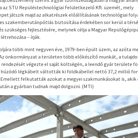
a az STU Repüléstechnológiai Felületkezelő Kft. üzemét, mely
epet játszik majd az alkatrészek előállításának technológiai fo
es szakemberutánpótlás biztosítása érdekében sor kerül a térsé
s szükséges fejlesztésére, melynek célja a Magyar Repülőgépipa
étrehozása – írják.
oljára több mint negyven éve, 1979-ben épült üzem, az azóta 
 Az önkormányzat a területen több előkészítő munkát, a tulajdo
rendezését végezte el saját költségén, a leendő gyár területe fö
húzódó légkábelt váltották ki földkábellel nettó 37,2 millió for
 Emellett felkutatták azokat a megyei szakmunkásokat is, akik 
után a gyárban tudnak majd dolgozni. (MTI)