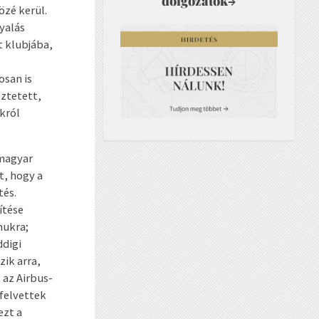
dolgozatok
→
zé kerül.
yalás
 klubjába,
osan is
eztetett,
król
 magyar
t, hogy a
tés.
ítése
mukra;
ddigi
ik arra,
 az Airbus-
 felvettek
ezt a