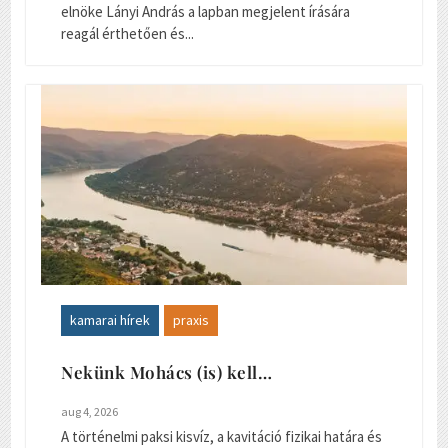
elnöke Lányi András a lapban megjelent írására
reagál érthetően és...
kamarai hírek
praxis
Nekünk Mohács (is) kell…
aug 4, 2026
A történelmi paksi kisvíz, a kavitáció fizikai határa és