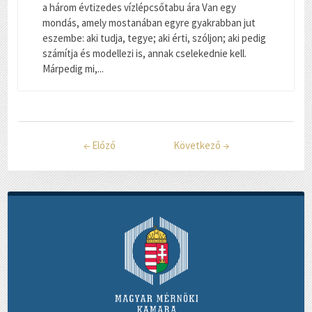
a három évtizedes vízlépcsőtabu ára Van egy
mondás, amely mostanában egyre gyakrabban jut
eszembe: aki tudja, tegye; aki érti, szóljon; aki pedig
számítja és modellezi is, annak cselekednie kell.
Márpedig mi,...
←
Előző
Következő
→