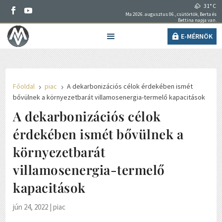
31° C
Ma 2026. augusztus 06., csütörtök, Berta és
Bettina napja van.
E-MÉRNÖK
Főoldal
piac
A dekarbonizációs célok érdekében ismét
5
5
bővülnek a környezetbarát villamosenergia-termelő kapacitások
A dekarbonizációs célok
érdekében ismét bővülnek a
környezetbarát
villamosenergia-termelő
kapacitások
jún 24, 2022
|
piac