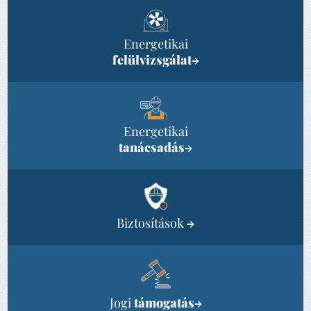
Energetikai
felülvizsgálat
→
Energetikai
tanácsadás
→
Biztosítások
→
Jogi
támogatás
→