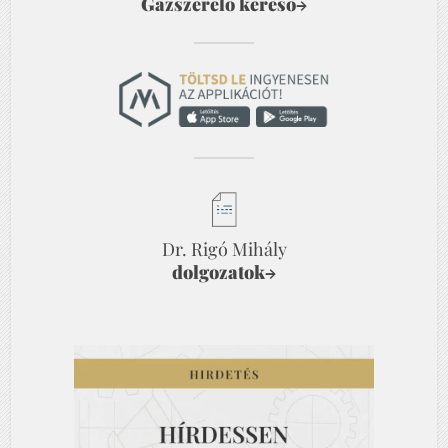
Gázszerelő kereső
→
Dr. Rigó Mihály
dolgozatok
→