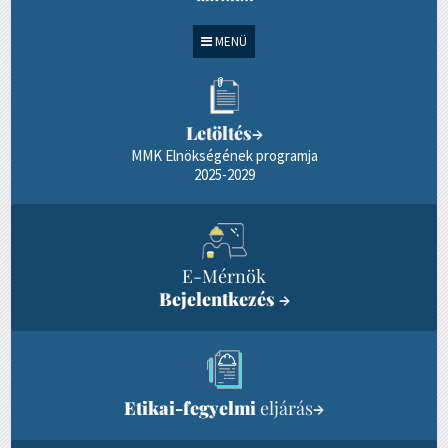
MENÜ
Letöltés
→
MMK Elnökségének programja
2025-2029
E-Mérnök
Bejelentkezés
→
Etikai-fegyelmi
eljárás
→