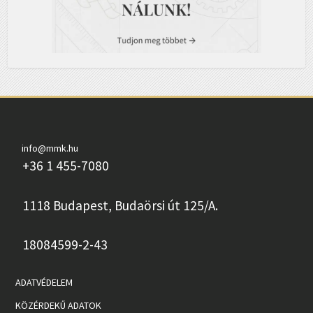
info@mmk.hu
+36 1 455-7080
1118 Budapest, Budaörsi út 125/A.
18084599-2-43
ADATVÉDELEM
KÖZÉRDEKŰ ADATOK