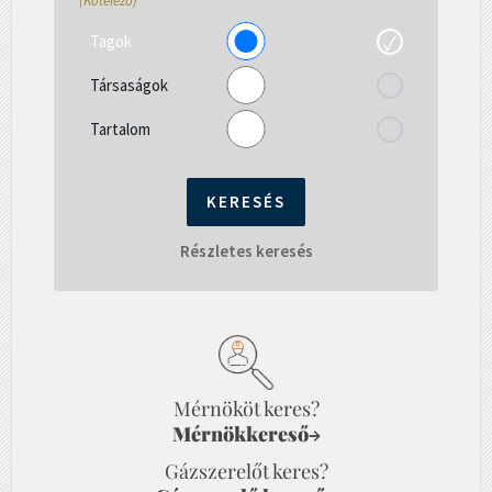
(Kötelező)
Tagok
Társaságok
Tartalom
Részletes keresés
Mérnököt keres?
Mérnökkereső
→
Gázszerelőt keres?