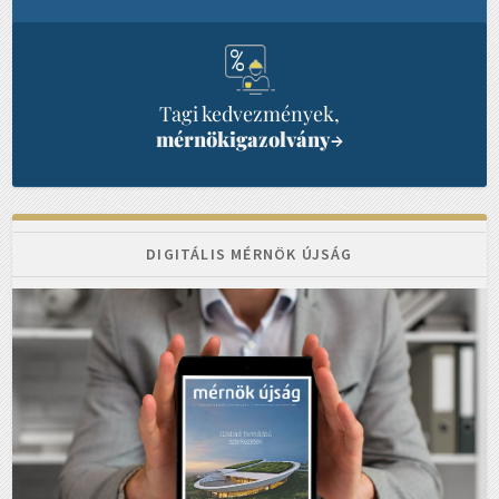
Tagi kedvezmények,
mérnökigazolvány
→
DIGITÁLIS MÉRNÖK ÚJSÁG