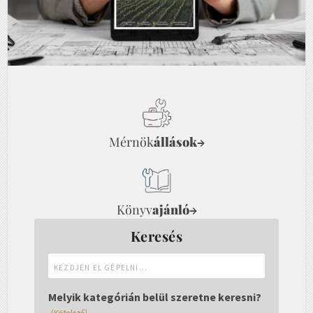
Mérnök
állások
→
Könyv
ajánló
→
Keresés
Kezdjen
el
gépelni...
Melyik kategórián belül szeretne keresni?