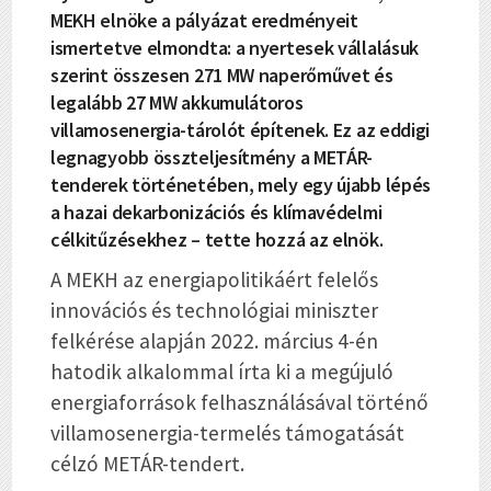
MEKH elnöke a pályázat eredményeit
ismertetve elmondta: a nyertesek vállalásuk
szerint összesen 271 MW naperőművet és
legalább 27 MW akkumulátoros
villamosenergia-tárolót építenek. Ez az eddigi
legnagyobb összteljesítmény a METÁR-
tenderek történetében, mely egy újabb lépés
a hazai dekarbonizációs és klímavédelmi
célkitűzésekhez – tette hozzá az elnök.
A MEKH az energiapolitikáért felelős
innovációs és technológiai miniszter
felkérése alapján 2022. március 4-én
hatodik alkalommal írta ki a megújuló
energiaforrások felhasználásával történő
villamosenergia-termelés támogatását
célzó METÁR-tendert.