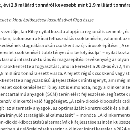
 évi 2,8 milliárd tonnáról kevesebb mint 1,9 milliárd tonnára
slet a kínai építkezések lassulásával függ össze
vezetője, Ian Riley nyilatkozata alapján a regionális cement-, és
deken, különösen a kínai felhasználás csökkenésén, valamint az
désének stagnálása okán csökkent az új városok építése. „A ce
 kereslet csökkenését több tényező is befolyásolja” – nyilatkozt
 lassuló infrastrukturális és magasépítési tevékenység az olyan
n csökkentette a fogyasztást, ahol a kereslet a 2020-as évi 2,4 m
8 milliárd tonnára esett vissza. A fejlett régiók csökkenő vagy s
kentette a nagyszabású új fejlesztések iránti igényt, ami még 
reslet csökkenéséhez.” Riley azt is elmondta, hogy a klinker alte
enttartalmú anyagok (SCM) terén elért fejlesztések segítettek 
tenzív klinkertől való függőséget. „A szén-dioxid-kibocsátás c
íti az alternatív anyagok, az optimalizált konstrukciók és a hul
ra irányuló stratégiák alkalmazását” – mondta. „A klinkerment
én-dioxid-kibocsátású alternatívák kifejlesztése szintén kulcssze
tben. Az előrejelzések szerint a klinker iránti kereslet a 2024-es