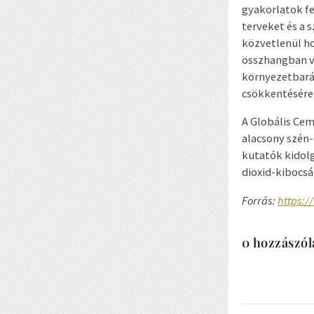
gyakorlatok fe
terveket és a 
közvetlenül ho
összhangban va
környezetbarát
csökkentésére”
A Globális Ce
alacsony szén-
kutatók kidol
dioxid-kibocsá
Forrás:
https:/
0 hozzászól