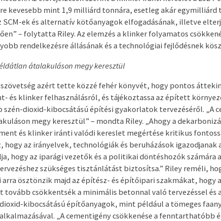
re kevesebb mint 1,9 milliárd tonnára, esetleg akár egymilliárd 
 SCM-ek és alternatív kötőanyagok elfogadásának, illetve elte
en” – folytatta Riley. Az elemzés a klinker folyamatos csökkené
obb rendelkezésre állásának és a technológiai fejlődésnek kös
éldátlan átalakuláson megy keresztül
szövetség azért tette közzé fehér könyvét, hogy pontos áttekin
t- és klinker felhasználásról, és tájékoztassa az épített környe
 szén-dioxid-kibocsátású építési gyakorlatok tervezéséről. „A 
akuláson megy keresztül” – mondta Riley. „Ahogy a dekarbonizál
ment és klinker iránti valódi kereslet megértése kritikus fonto
, hogy az irányelvek, technológiák és beruházások igazodjanak 
lja, hogy az iparági vezetők és a politikai döntéshozók számára 
ervezéshez szükséges tisztánlátást biztosítsa.” Riley reméli, hog
 arra ösztönzik majd az építész- és építőipari szakmákat, hogy 
tovább csökkentsék a minimális betonnal való tervezéssel és 
dioxid-kibocsátású építőanyagok, mint például a tömeges faany
alkalmazásával. „A cementigény csökkenése a fenntarthatóbb é