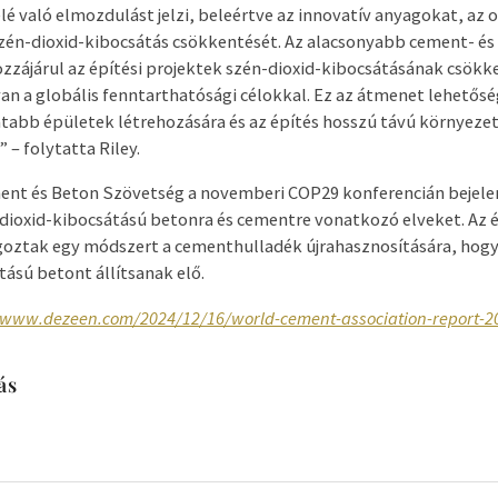
lé való elmozdulást jelzi, beleértve az innovatív anyagokat, az 
szén-dioxid-kibocsátás csökkentését. Az alacsonyabb cement- és 
zzájárul az építési projektek szén-dioxid-kibocsátásának csökk
n a globális fenntarthatósági célokkal. Ez az átmenet lehetősé
abb épületek létrehozására és az építés hosszú távú környezet
 – folytatta Riley.
ment és Beton Szövetség a novemberi COP29 konferencián bejele
dioxid-kibocsátású betonra és cementre vonatkozó elveket. Az é
goztak egy módszert a cementhulladék újrahasznosítására, hogy
tású betont állítsanak elő.
/www.dezeen.com/2024/12/16/world-cement-association-report-2
ás