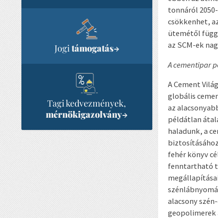
tonnáról 2050-
csökkenhet, az
ütemétől függő
az SCM-ek nagy
Jogi
támogatás
→
A cementipar p
A Cement Világ
globális cemen
Tagi kedvezmények,
az alacsonyabb
mérnökigazolvány
→
példátlan átal
haladunk, a ce
biztosításához
fehér könyv cé
fenntartható t
megállapításai
szénlábnyomát 
alacsony szén-
geopolimerek 