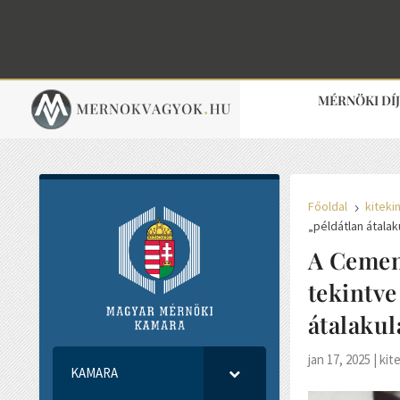
MÉRNÖKI DÍ
Főoldal
kiteki
5
„példátlan átalak
A Cement
tekintve
átalakul
jan 17, 2025
|
kit
KAMARA