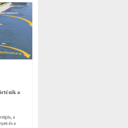
rténik a
rolgás, a
yek és a