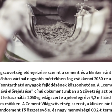
gszövetség előrejelzése szerint a cement és a klinker iránti
rábban vártnál nagyobb mértékben fog csökkenni 2050-re a 
 fenntartható anyagok fejlődésének köszönhetően. A „cemen
távú előrejelzése” című dokumentumban a Szövetség azt pr
elhasználás 2050-ig világszerte a jelenlegi évi 4,2 milliárd 
ára csökken. A Cement Világszövetség szerint, a klinker iránt
landcement fő összetevője, és nagy mennyiségű CO
2
-t term