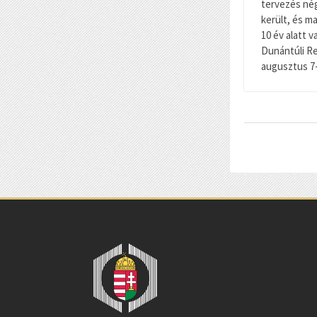
tervezés négy
került, és ma
10 év alatt v
Dunántúli Re
augusztus 7-é