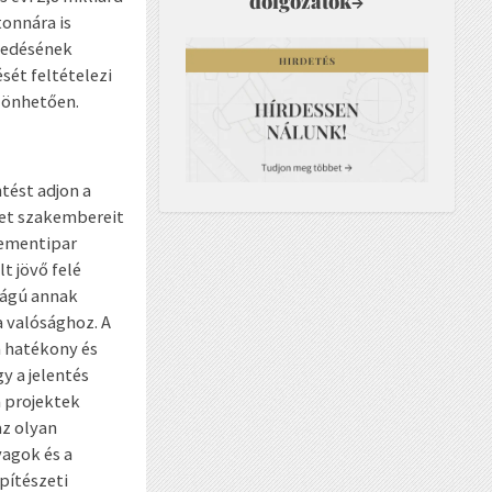
dolgozatok
→
tonnára is
rjedésének
sét feltételezi
zönhetően.
tést adjon a
zet szakembereit
cementipar
t jövő felé
sságú annak
a valósághoz. A
a hatékony és
y a jelentés
a projektek
az olyan
agok és a
pítészeti