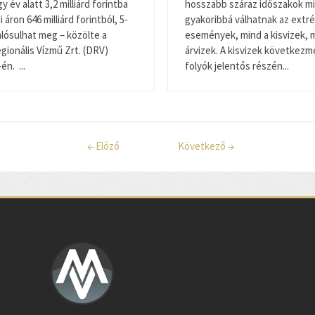
 év alatt 3,2 milliárd forintba
hosszabb száraz időszakok mi
i áron 646 milliárd forintból, 5-
gyakoribbá válhatnak az extré
alósulhat meg – közölte a
események, mind a kisvizek, 
gionális Vízmű Zrt. (DRV)
árvizek. A kisvizek következm
n. ...
folyók jelentős részén...
←
Előző
Következő
→