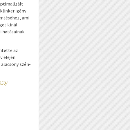
optimalizált
klinker igény
entéséhez, ami
get kínál
i hatásainak
ntette az
v elején
 alacsony szén-
050/