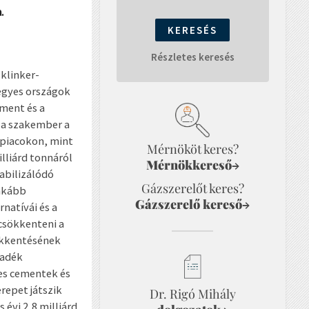
.
Részletes keresés
 klinker-
 egyes országok
ment és a
a a szakember a
 piacokon, mint
Mérnököt keres?
illiárd tonnáról
Mérnökkereső
→
tabilizálódó
Gázszerelőt keres?
inkább
Gázszerelő kereső
→
rnatívái és a
csökkenteni a
sökkentésének
ladék
es cementek és
repet játszik
Dr. Rigó Mihály
 évi 2,8 milliárd