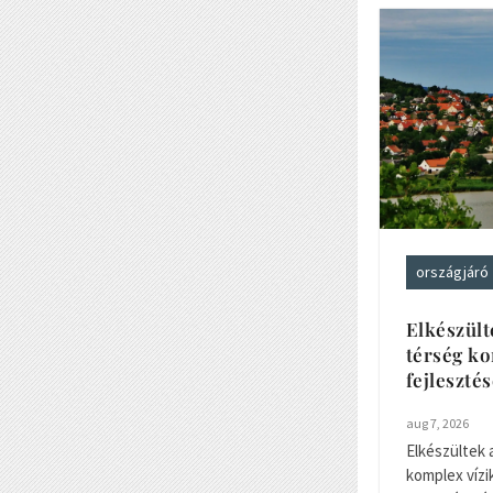
országjáró
Elkészült
térség k
fejleszté
aug 7, 2026
Elkészültek 
komplex vízi