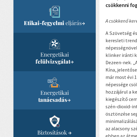
csökkenni fog,
A csökkenő kere
Etikai-fegyelmi
eljárás
→
A Szövetség és 
keresleti tren
népességnöveke
Energetikai
klinker iránti
felülvizsgálat
→
Dezeen-nek. „A
Kína, jelentőse
már most évi 1,
népessége csök
hozzájárul a ke
Energetikai
tanácsadás
kiegészítő cem
→
szén-dioxid-in
ösztönzése seg
minimalizálásá
az alacsony sz
Biztosítások
→
ebben az átmene