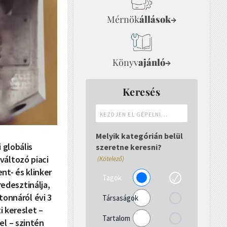
Mérnök
állások
→
Könyv
ajánló
→
Keresés
Kezdjen
el
gépelni...
Melyik kategórián belül
 globális
szeretne keresni?
változó piaci
(Kötelező)
t- és klinker
Tagok
edesztinálja,
tonnáról évi 3
Társaságok
i kereslet –
Tartalom
el – szintén