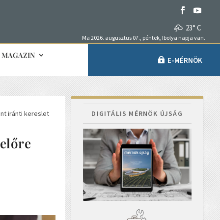
23° C
Ma 2026. augusztus 07., péntek, Ibolya napja van.
MAGAZIN
E-MÉRNÖK
t iránti kereslet
DIGITÁLIS MÉRNÖK ÚJSÁG
 előre