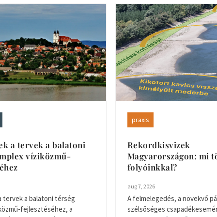
praxis
ek a tervek a balatoni
Rekordkisvizek
omplex víziközmű-
Magyarországon: mi tö
séhez
folyóinkkal?
aug 7, 2026
a tervek a balatoni térség
A felmelegedés, a növekvő pá
közmű-fejlesztéséhez, a
szélsőséges csapadékesemén