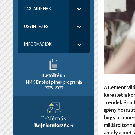
TAGJAINKNAK
ÜGYINTÉZÉS
INFORMÁCIÓK
Letöltés
→
MMK Elnökségének programja
A Cement Vilá
2025-2029
kereslet a ko
trendek és a
igény hosszú
hogy a cementf
E-Mérnök
milliárd tonn
Bejelentkezés
→
amely a port