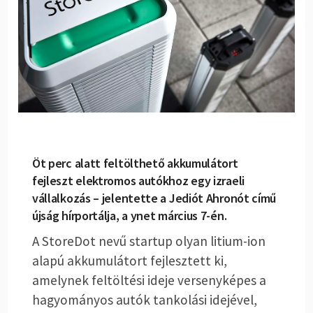
Öt perc alatt feltölthető akkumulátort
fejleszt elektromos autókhoz egy izraeli
vállalkozás – jelentette a Jediót Ahronót című
újság hírportálja, a ynet március 7-én.
A StoreDot nevű startup olyan litium-ion
alapú akkumulátort fejlesztett ki,
amelynek feltöltési ideje versenyképes a
hagyományos autók tankolási idejével,