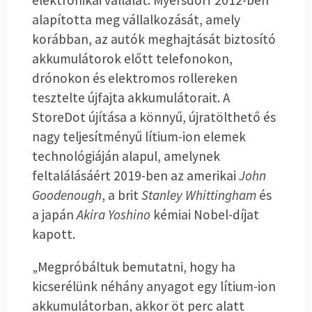
elektronikai vállalat. Myersdorf 2012-ben
alapította meg vállalkozását, amely
korábban, az autók meghajtását biztosító
akkumulátorok előtt telefonokon,
drónokon és elektromos rollereken
tesztelte újfajta akkumulátorait. A
StoreDot újítása a könnyű, újratölthető és
nagy teljesítményű lítium-ion elemek
technológiáján alapul, amelynek
feltalálásáért 2019-ben az amerikai
John
Goodenough
, a brit
Stanley Whittingham
és
a japán
Akira Yoshino
kémiai Nobel-díjat
kapott.
„Megpróbáltuk bemutatni, hogy ha
kicserélünk néhány anyagot egy lítium-ion
akkumulátorban, akkor öt perc alatt