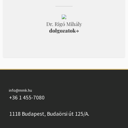
Dr. Rigó Mihály
dolgozatok
→
info@mmk.hu
+36 1 455-7080
1118 Budapest, Budaörsi út 125/A.