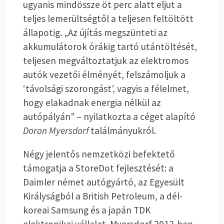
ugyanis mindössze öt perc alatt eljut a
teljes lemerültségtől a teljesen feltöltött
állapotig. „Az újítás megszünteti az
akkumulátorok órákig tartó utántöltését,
teljesen megváltoztatjuk az elektromos
autók vezetői élményét, felszámoljuk a
‘távolsági szorongást’, vagyis a félelmet,
hogy elakadnak energia nélkül az
autópályán” – nyilatkozta a céget alapító
Doron Myersdorf
találmányukról.
Négy jelentős nemzetközi befektető
támogatja a StoreDot fejlesztését: a
Daimler német autógyártó, az Egyesült
Királyságból a British Petroleum, a dél-
koreai Samsung és a japán TDK