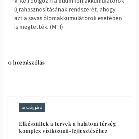
ki kell dolgozni a lítium-ion akkumulátorok
újrahasznosításának rendszerét, ahogy
azt a savas ólomakkumulátorok esetében
is megtették. (MTI)
0 hozzászólás
országjáró
Elkészültek a tervek a balatoni térség
komplex víziközmű-fejlesztéséhez