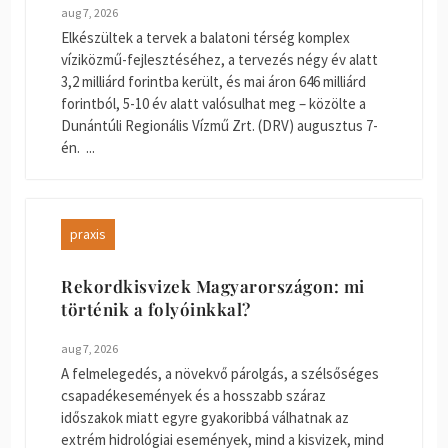
aug 7, 2026
Elkészültek a tervek a balatoni térség komplex
víziközmű-fejlesztéséhez, a tervezés négy év alatt
3,2 milliárd forintba került, és mai áron 646 milliárd
forintból, 5-10 év alatt valósulhat meg – közölte a
Dunántúli Regionális Vízmű Zrt. (DRV) augusztus 7-
én. ...
praxis
Rekordkisvizek Magyarországon: mi
történik a folyóinkkal?
aug 7, 2026
A felmelegedés, a növekvő párolgás, a szélsőséges
csapadékesemények és a hosszabb száraz
időszakok miatt egyre gyakoribbá válhatnak az
extrém hidrológiai események, mind a kisvizek, mind