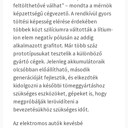
feltölthetővé válhat” – mondta a mérnök
képzettségű cégvezető. A rendkívül gyors
töltési képesség elérése érdekében
többek közt szilíciumra váltották a lítium-
ion elem negatív pólusán az addig
alkalmazott grafitot. Már több száz
prototípusukat tesztelik a különböző
gyártó cégek. Jelenleg akkumulátoraik
olcsóbban előállítható, második
generációját fejlesztik, és elkezdték
kidolgozni a későbbi tömeggyártáshoz
szükséges eszközöket, gépeket is, hogy
megpróbálják lerövidíteni a
bevezetésükhöz szükséges időt.
Az elektromos autók kevésbé