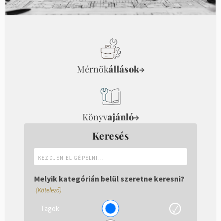
Mérnök
állások
→
Könyv
ajánló
→
Keresés
Kezdjen
el
gépelni...
Melyik kategórián belül szeretne keresni?
(Kötelező)
Tagok