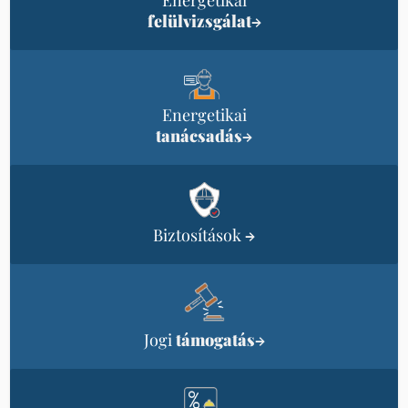
Energetikai
felülvizsgálat
→
Energetikai
tanácsadás
→
Biztosítások
→
Jogi
támogatás
→