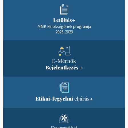
Letöltés
→
MMK Elnökségének programja
2025-2029
E-Mérnök
Bejelentkezés
→
Etikai-fegyelmi
eljárás
→