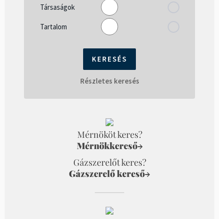
Társaságok
Tartalom
Részletes keresés
Mérnököt keres?
Mérnökkereső
→
Gázszerelőt keres?
Gázszerelő kereső
→