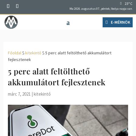
23° C
Ma 2026. augusztus 07., péntek, Ibolya napja van.
E-MÉRNÖK
Főoldal
kitekintő
5 perc alatt feltölthető akkumulátort
5
5
fejlesztenek
5 perc alatt feltölthető
akkumulátort fejlesztenek
márc 7, 2021
|
kitekintő