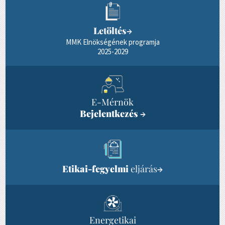
Letöltés
→
MMK Elnökségének programja
2025-2029
E-Mérnök
Bejelentkezés
→
Etikai-fegyelmi
eljárás
→
Energetikai