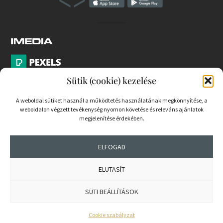
Sütik (cookie) kezelése
A weboldal sütiket használ a működtetés használatának megkönnyítése, a
weboldalon végzett tevékenység nyomon követése és releváns ajánlatok
PARTNEREK
megjelenítése érdekében.
COOKIE SZABÁLYZAT
ELFOGAD
ELUTASÍT
© 2026 mernokvagyok.hu | Minden jog fenntartva.
SÜTI BEÁLLÍTÁSOK
Cookie szabályzat