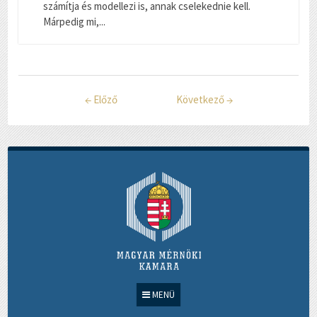
számítja és modellezi is, annak cselekednie kell.
Márpedig mi,...
←
Előző
Következő
→
MENÜ