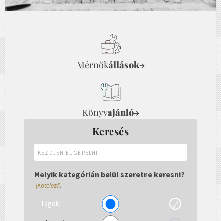
Mérnök
állások
→
Könyv
ajánló
→
Keresés
Kezdjen
el
gépelni...
Melyik kategórián belül szeretne keresni?
(Kötelező)
Tagok