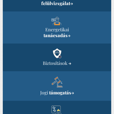
felülvizsgálat
→
Energetikai
tanácsadás
→
Biztosítások
→
Jogi
támogatás
→