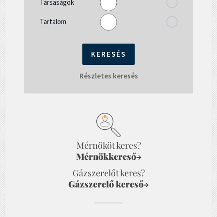
Társaságok
Tartalom
Részletes keresés
Mérnököt keres?
Mérnökkereső
→
Gázszerelőt keres?
Gázszerelő kereső
→