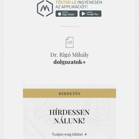
Dr. Rigó Mihály
dolgozatok
→