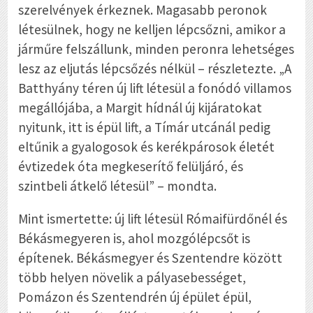
szerelvények érkeznek. Magasabb peronok
létesülnek, hogy ne kelljen lépcsőzni, amikor a
járműre felszállunk, minden peronra lehetséges
lesz az eljutás lépcsőzés nélkül – részletezte. „A
Batthyány téren új lift létesül a fonódó villamos
megállójába, a Margit hídnál új kijáratokat
nyitunk, itt is épül lift, a Tímár utcánál pedig
eltűnik a gyalogosok és kerékpárosok életét
évtizedek óta megkeserítő felüljáró, és
szintbeli átkelő létesül” – mondta.
Mint ismertette: új lift létesül Rómaifürdőnél és
Békásmegyeren is, ahol mozgólépcsőt is
építenek. Békásmegyer és Szentendre között
több helyen növelik a pályasebességet,
Pomázon és Szentendrén új épület épül,