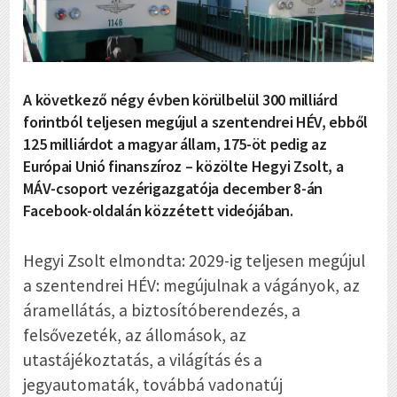
A következő négy évben körülbelül 300 milliárd
forintból teljesen megújul a szentendrei HÉV, ebből
125 milliárdot a magyar állam, 175-öt pedig az
Európai Unió finanszíroz – közölte Hegyi Zsolt, a
MÁV-csoport vezérigazgatója december 8-án
Facebook-oldalán közzétett videójában.
Hegyi Zsolt elmondta: 2029-ig teljesen megújul
a szentendrei HÉV: megújulnak a vágányok, az
áramellátás, a biztosítóberendezés, a
felsővezeték, az állomások, az
utastájékoztatás, a világítás és a
jegyautomaták, továbbá vadonatúj