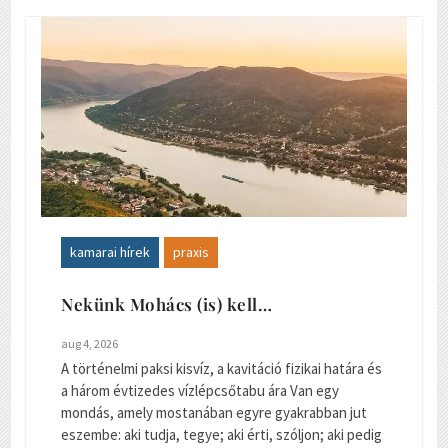
kamarai hírek
praxis
Nekünk Mohács (is) kell…
aug 4, 2026
A történelmi paksi kisvíz, a kavitáció fizikai határa és
a három évtizedes vízlépcsőtabu ára Van egy
mondás, amely mostanában egyre gyakrabban jut
eszembe: aki tudja, tegye; aki érti, szóljon; aki pedig