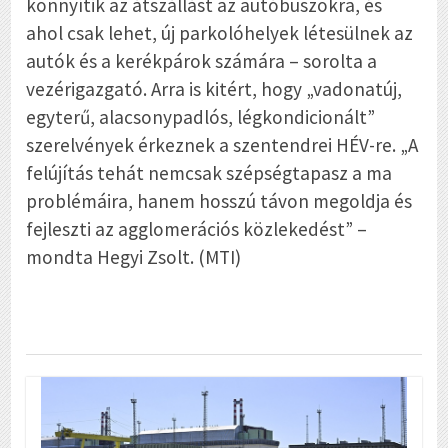
könnyítik az átszállást az autóbuszokra, és
ahol csak lehet, új parkolóhelyek létesülnek az
autók és a kerékpárok számára – sorolta a
vezérigazgató. Arra is kitért, hogy „vadonatúj,
egyterű, alacsonypadlós, légkondicionált”
szerelvények érkeznek a szentendrei HÉV-re. „A
felújítás tehát nemcsak szépségtapasz a ma
problémáira, hanem hosszú távon megoldja és
fejleszti az agglomerációs közlekedést” –
mondta Hegyi Zsolt. (MTI)