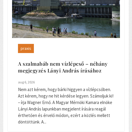
praxis
A szalmabáb nem vízlépcső – néhány
megjegyzés Lányi András írásához
aug 6, 2026
Nem azt kérem, hogy bárki higgyen a vízlépcsőben.
Azt kérem, hogy ne hit kérdése legyen. Számoljuk ki!
– írja Wagner Ernő. A Magyar Mérnöki Kamara elnöke
Lányi András lapunkban megjelent írására reagál
érthetően és érvelő módon, ezért a közlés mellett
döntöttünk. A...