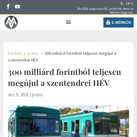
39° C
Ma 2026. augusztus 06., csütörtök, Berta és
Bettina napja van.
E-MÉRNÖK
Főoldal
praxis
300 milliárd forintból teljesen megújul a
5
5
szentendrei HÉV
300 milliárd forintból teljesen
megújul a szentendrei HÉV
dec 9, 2025
|
praxis