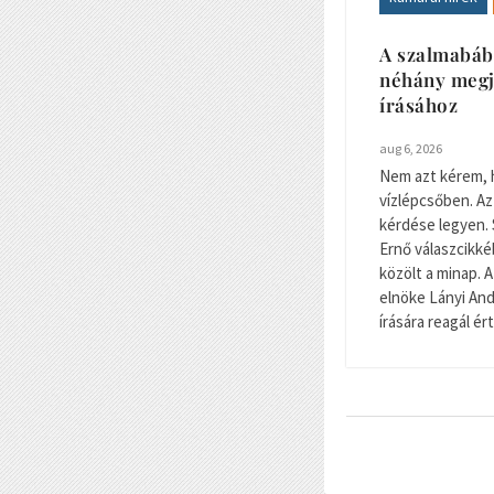
A szalmabáb
néhány megj
írásához
aug 6, 2026
Nem azt kérem, 
vízlépcsőben. Az
kérdése legyen. 
Ernő válaszcikké
közölt a minap.
elnöke Lányi And
írására reagál ér