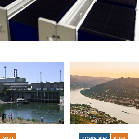
praxis
kamarai hírek
praxis