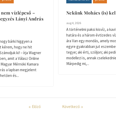
 nem vízlépcső –
Nekünk Mohács (is) ke
egyzés Lányi András
aug 4, 2026
A történelmi paksi kisvíz, a kavi
határa és a három évtizedes v
ára Van egy mondás, amely mo
hogy bárki higgyen a
egyre gyakrabban jut eszembe: 
t kérem, hogy ne hit
tegye; aki érti, szóljon; aki ped
Számoljuk ki! – írja Wagner
modellezi is, annak cselekednie 
ben, amit a Válasz Online
Márpedig mi,...
 A Magyar Mérnöki Kamara
rás a lapban megjelent
thetően és...
←
Előző
Következő
→