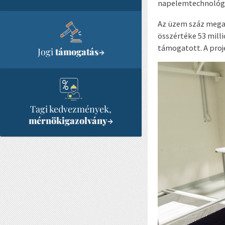
napelemtechnológiá
Az üzem száz mega
összértéke 53 milli
támogatott. A proj
Jogi
támogatás
→
Tagi kedvezmények,
mérnökigazolvány
→