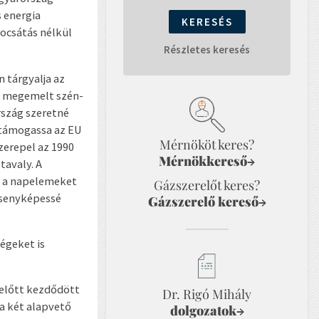
 energia
bocsátás nélkül
Részletes keresés
 tárgyalja az
ió megemelt szén-
rszág szeretné
 támogassa az EU
Mérnököt keres?
zerepel az 1990
Mérnökkereső
→
tavaly. A
y a napelemeket
Gázszerelőt keres?
ersenyképessé
Gázszerelő kereső
→
égeket is
ezelőtt kezdődött
Dr. Rigó Mihály
 a két alapvető
dolgozatok
→