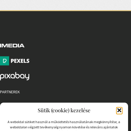
PARTNEREK
COOKIE SZABÁLYZAT
Sütik (cookie) kezelése
A weboldal sütiket használ a működtetés használatának megkönnyítése, a
weboldalon végzett tevékenység nyomon követése és releváns ajánlatok