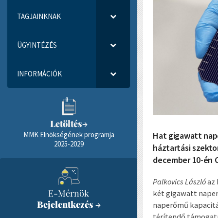
TAGJAINKNAK
ÜGYINTÉZÉS
INFORMÁCIÓK
Letöltés
→
Hat gigawatt nape
MMK Elnökségének programja
2025-2029
háztartási szekto
december 10-én C
Palkovics László
az 
E-Mérnök
két gigawatt naper
Bejelentkezés
→
naperőmű kapacitás
térítendő támogatá