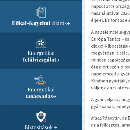
napsütötte ország,
használatával 2030
érje el. Ez fontos 
Etikai-fegyelmi
eljárás
→
A napelemcella-gyá
Európa Tanács – és
dioxid-kibocsátási
Energetikai
megvétózni a célt,
felülvizsgálat
→
minden tagországa 
óta elért szén-diox
napelemcella-gyár 
Kínában gyártják, 
váljon az ázsiai o
Energetikai
tanácsadás
→
A gyár célja az, h
gyártsanak, amelye
Maczikó István
, az 
az a fejlesztés, am
Biztosítások
→