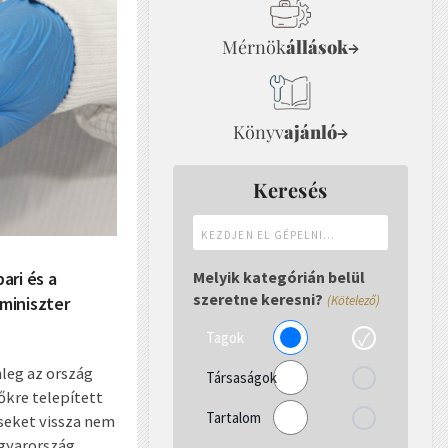
Mérnök
állások
→
Könyv
ajánló
→
Keresés
Kezdjen
el
gépelni...
ari és a
Melyik kategórián belül
szeretne keresni?
miniszter
(Kötelező)
Tagok
nleg az ország
Társaságok
őkre telepített
Tartalom
éseket vissza nem
agyarország