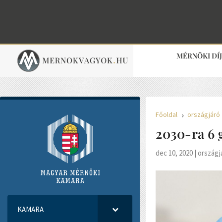
MÉRNÖKI DÍ
Főoldal
országjáró
5
2030-ra 6 
dec 10, 2020
|
országj
KAMARA