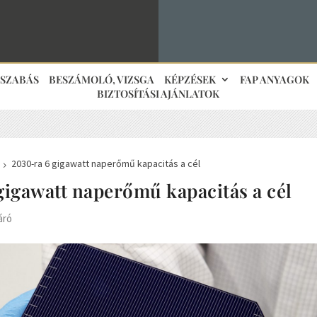
JSZABÁS
BESZÁMOLÓ, VIZSGA
KÉPZÉSEK
FAP ANYAGOK
BIZTOSÍTÁSI AJÁNLATOK
2030-ra 6 gigawatt naperőmű kapacitás a cél
5
gigawatt naperőmű kapacitás a cél
áró