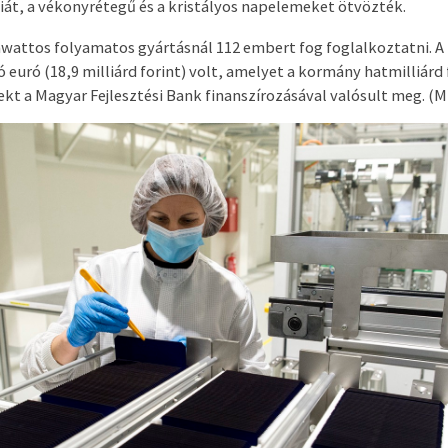
t, a vékonyrétegű és a kristályos napelemeket ötvözték.
wattos folyamatos gyártásnál 112 embert fog foglalkoztatni. A
ó euró (18,9 milliárd forint) volt, amelyet a kormány hatmilliárd 
ekt a Magyar Fejlesztési Bank finanszírozásával valósult meg. (M