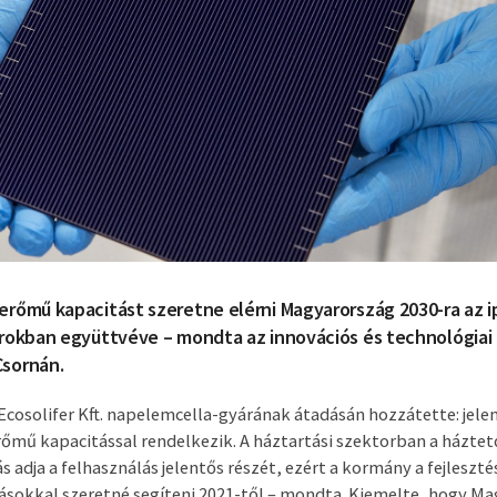
rőmű kapacitást szeretne elérni Magyarország 2030-ra az ip
rokban együttvéve – mondta az innovációs és technológiai 
sornán.
Ecosolifer Kft. napelemcella-gyárának átadásán hozzátette: jele
őmű kapacitással rendelkezik. A háztartási szektorban a háztet
 adja a felhasználás jelentős részét, ezért a kormány a fejleszt
sokkal szeretné segíteni 2021-től – mondta. Kiemelte, hogy M