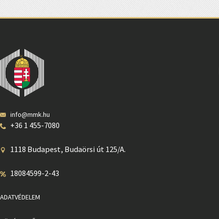
info@mmk.hu
+36 1 455-7080
1118 Budapest, Budaörsi út 125/A.
18084599-2-43
ADATVÉDELEM