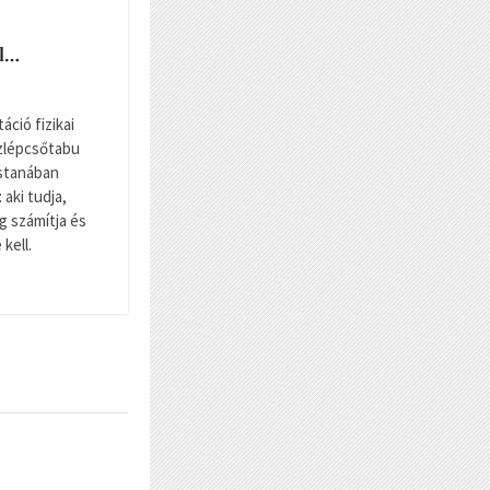
ll…
táció fizikai
ízlépcsőtabu
stanában
aki tudja,
ig számítja és
kell.