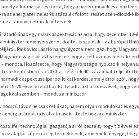
 amely alkalmassá teszi arra, hogy a naperőművek és a nukleáris
-ra az energiatermelés 90 százalék fölötti részét szén-dioxid-ki
eleme a klímavédelmi akciótervnek.
r átadójának egy másik aspektusát az adja, hogy december 10-én
 a miniszter reményei szerint döntés is születik – az Európai Un
 céljáról. Palkovics László hangsúlyozta: nem igaz, hogy Magyaro
 Magyarország csak azt szeretné, hogy a célt azonos mértékben
– mondta. Hozzátette, hogy Magyarország a nyolcadik helyen s
id csökkentésben és a 2030-as célérték 40 százalékát teljesítette 
harmadik aspektusa iparpolitikai kérdés, amely arról szól, hog
mert 15-20 évvel ezelőtt az EU feladta azt a törekvését, hogy v
rszágokkal szemben – mondta a miniszter.
ogy hosszú távon ne csak cellákat, hanem olyan modulokat és egys
k energiatárolásra is alkalmasak – tette hozzá a miniszter.
Ecosolifer technológiai igazgatója arról beszélt, hogy tíz évvel 
ely az alapját képezi a cég termékeinek, amelynek lényege, hogy