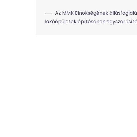
Post
⟵
Az MMK Elnökségének állásfoglalá
lakóépületek építésének egyszerűsíté
navigation