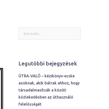
és
Események
Kitekintés
Kommunikáció
Keresés:
Legutóbbi bejegyzések
ÚTRA-VALÓ – kézikönyv-ecske
azoknak, akik bátrak ahhoz, hogy
társadalmasítsák a közúti
közlekedésben az úthasználó
felelősségét