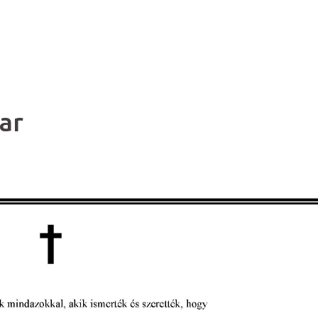
Tagozat
Dokumentumok
Képz
ar