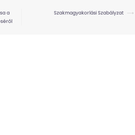
sa a
Szakmagyakorlási Szabályzat
⟶
séről