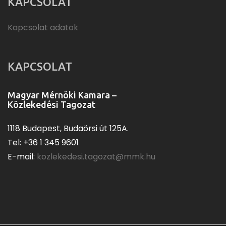
KAPCSOLAT
Kapcsolat adatok
KAPCSOLAT
Magyar Mérnöki Kamara –
Közlekedési Tagozat
1118 Budapest, Budaörsi út 125A.
Tel: +36 1 345 9601
E-mail:
kozlekedesi.tagozat@mmk.hu