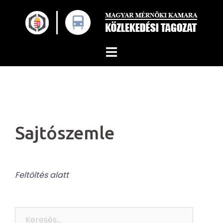
Skip
to
content
Sajtószemle
Feltöltés alatt
Keresés: