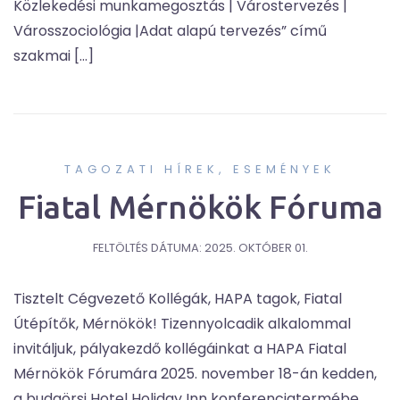
Közlekedési munkamegosztás | Várostervezés |
Városszociológia |Adat alapú tervezés” című
szakmai […]
TAGOZATI HÍREK, ESEMÉNYEK
Fiatal Mérnökök Fóruma
FELTÖLTÉS DÁTUMA:
2025. OKTÓBER 01.
Tisztelt Cégvezető Kollégák, HAPA tagok, Fiatal
Útépítők, Mérnökök! Tizennyolcadik alkalommal
invitáljuk, pályakezdő kollégáinkat a HAPA Fiatal
Mérnökök Fórumára 2025. november 18-án kedden,
a budaörsi Hotel Holiday Inn konferenciatermébe.