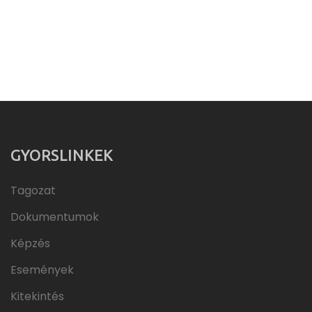
GYORSLINKEK
Tagozat
Dokumentumok
Képzés
Események
Kitekintés