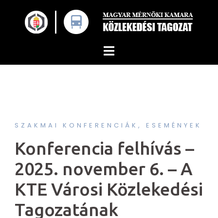
Skip
to
content
SZAKMAI KONFERENCIÁK, ESEMÉNYEK
Konferencia felhívás –
2025. november 6. – A
KTE Városi Közlekedési
Tagozatának