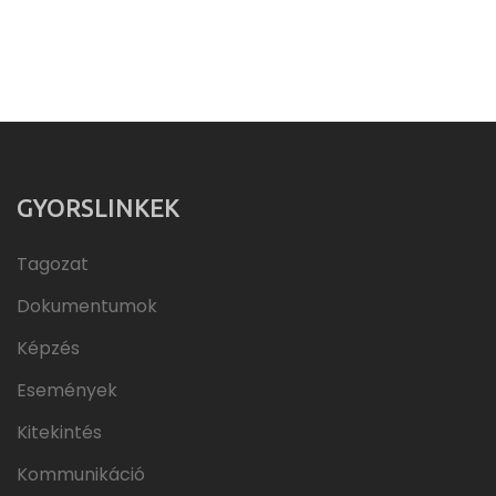
GYORSLINKEK
Tagozat
Dokumentumok
Képzés
Események
Kitekintés
Kommunikáció