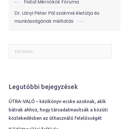
Post
⟵
Fiatal Mérnökök Fóruma
navigation
Dr. Lányi Péter Pál szakmai életútja és
munkásságának méltatás
⟶
Keresés:
Legutóbbi bejegyzések
ÚTRA-VALÓ – kézikönyv-ecske azoknak, akik
bátrak ahhoz, hogy társadalmasítsák a közúti
közlekedésben az úthasználó felelősségét