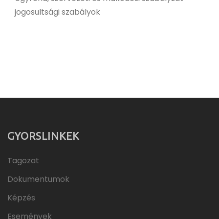
jogosultsági szabályok
GYORSLINKEK
Tagozat
Dokumentumok
Képzés
Események