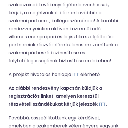
szakaszainak tevékenységébe bevonhassuk,
kérjük, a meghívónkat bátran továbbítsa
szakmai partnerei, kollégái számára is! A korábbi
rendezvényeinken aktívan közreműködő
villamos energia ipari és logisztika szolgáltatási
partnereink részvételére különösen számítunk a
szakmai párbeszéd színesítése és
folytatólagosságának biztosítása érdekében!
A projekt hivatalos honlapja
ITT
elérhető.
Az alábbi rendezvény kapcsán küldjük a
regisztrációs linket, amelyen keresztül
részvételi szándékukat kérjük jelezzék
ITT
.
Továbbá, összeállítottunk egy kérdőívet,
amelyben a szakemberek véleményére vagyunk