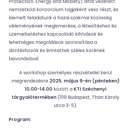
Protection, Energy and Mobility) által vezetett
nemzetközi konzorcium tagjaként vesz részt, és
kiemelt feladatunk a hazai szakmai közösség
véleményének megismerése, a létesítéshez és
üzemeltetéshez kapcsolódó kihívások és
lehetséges megoldások azonosítása a
döntéshozók és érintettek széles körének
bevonásával.
A workshop személyes részvétellel kerül
megrendezésre
2025. május 9-én (pénteken)
10.00-14.00
között a
KTI Széchenyi
tárgyalótermében
(1119 Budapest, Than Károly
utca 3-5).
Program
: