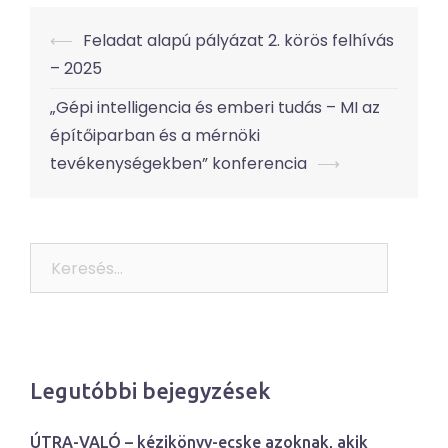
Post
⟵
Feladat alapú pályázat 2. körös felhívás
navigation
– 2025
„Gépi intelligencia és emberi tudás – MI az
építőiparban és a mérnöki
tevékenységekben” konferencia
⟶
Keresés:
Legutóbbi bejegyzések
ÚTRA-VALÓ – kézikönyv-ecske azoknak, akik