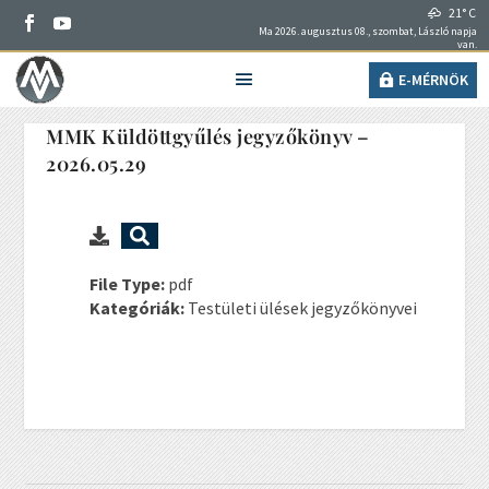
21° C
Ma 2026. augusztus 08., szombat, László napja
van.
E-MÉRNÖK
MMK Küldöttgyűlés jegyzőkönyv –
2026.05.29
File Type:
pdf
Kategóriák:
Testületi ülések jegyzőkönyvei