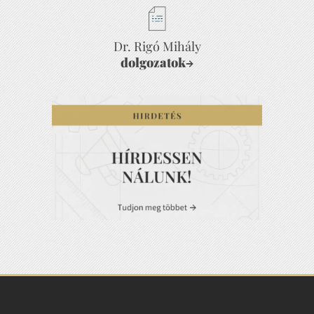
Dr. Rigó Mihály
dolgozatok
→