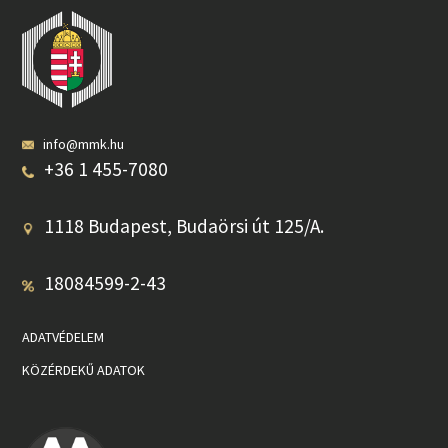
info@mmk.hu
+36 1 455-7080
1118 Budapest, Budaörsi út 125/A.
18084599-2-43
ADATVÉDELEM
KÖZÉRDEKŰ ADATOK