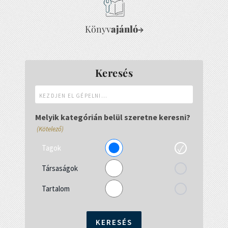
Könyv
ajánló
→
Keresés
Kezdjen
el
gépelni...
Melyik kategórián belül szeretne keresni?
(Kötelező)
Tagok
Társaságok
Tartalom