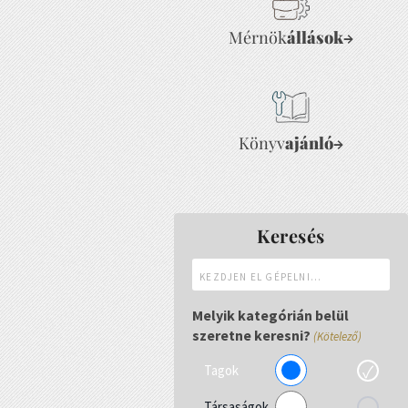
Mérnök
állások
→
Könyv
ajánló
→
Keresés
Kezdjen
el
gépelni...
Melyik kategórián belül
szeretne keresni?
(Kötelező)
Tagok
Társaságok