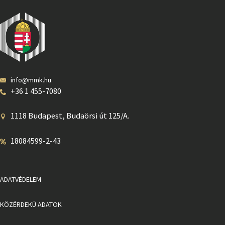
info@mmk.hu
+36 1 455-7080
1118 Budapest, Budaörsi út 125/A.
18084599-2-43
ADATVÉDELEM
KÖZÉRDEKŰ ADATOK