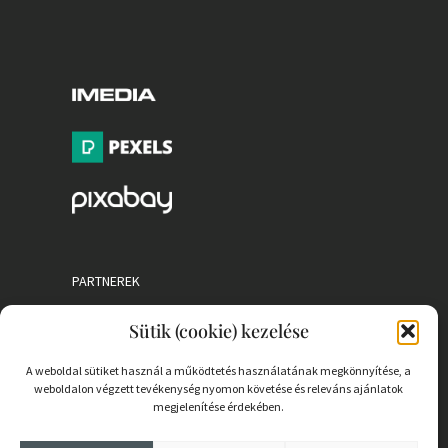
PARTNEREK
Sütik (cookie) kezelése
COOKIE SZABÁLYZAT
A weboldal sütiket használ a működtetés használatának megkönnyítése, a
weboldalon végzett tevékenység nyomon követése és releváns ajánlatok
megjelenítése érdekében.