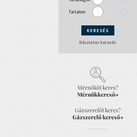
Tartalom
Részletes keresés
Mérnököt keres?
Mérnökkereső
→
Gázszerelőt keres?
Gázszerelő kereső
→