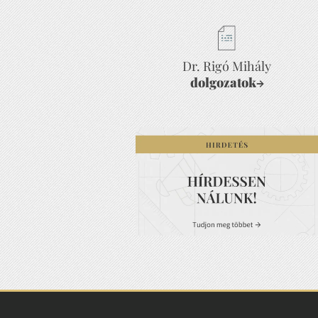
Dr. Rigó Mihály
dolgozatok
→