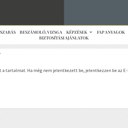
JSZABÁS
BESZÁMOLÓ, VIZSGA
KÉPZÉSEK
FAP ANYAGOK
BIZTOSÍTÁSI AJÁNLATOK
4
t a tartalmat. Ha még nem jelentkezett be, jelentkezzen be az E