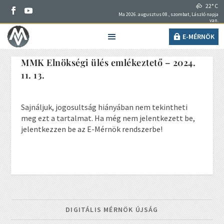
22° C
Ma 2026. augusztus 08., szombat, László napja
van.
E-MÉRNÖK
MMK Elnökségi ülés emlékeztető – 2024.
11. 13.
Sajnáljuk, jogosultság hiányában nem tekintheti
meg ezt a tartalmat. Ha még nem jelentkezett be,
jelentkezzen be az E-Mérnök rendszerbe!
DIGITÁLIS MÉRNÖK ÚJSÁG