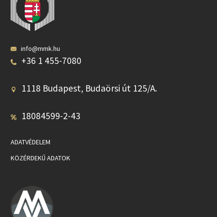
info@mmk.hu
+36 1 455-7080
1118 Budapest, Budaörsi út 125/A.
18084599-2-43
ADATVÉDELEM
KÖZÉRDEKŰ ADATOK