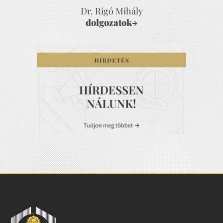
Dr. Rigó Mihály
dolgozatok
→