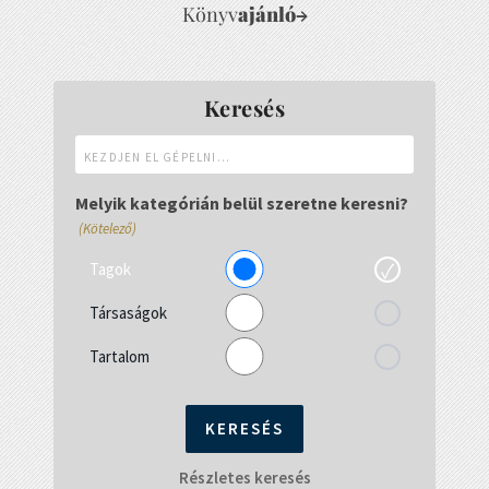
Könyv
ajánló
→
Keresés
Kezdjen
el
gépelni...
Melyik kategórián belül szeretne keresni?
(Kötelező)
Tagok
Társaságok
Tartalom
Részletes keresés