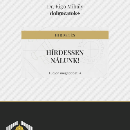
Dr. Rigó Mihály
dolgozatok
→