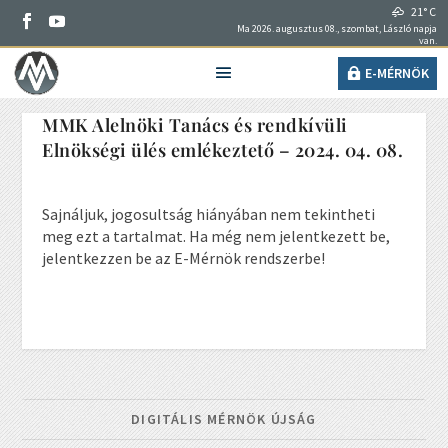
21° C
Ma 2026. augusztus 08., szombat, László napja
van.
E-MÉRNÖK
MMK Alelnöki Tanács és rendkívüli
Elnökségi ülés emlékeztető – 2024. 04. 08.
Sajnáljuk, jogosultság hiányában nem tekintheti
meg ezt a tartalmat. Ha még nem jelentkezett be,
jelentkezzen be az E-Mérnök rendszerbe!
DIGITÁLIS MÉRNÖK ÚJSÁG