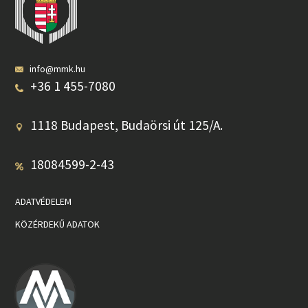
info@mmk.hu
+36 1 455-7080
1118 Budapest, Budaörsi út 125/A.
18084599-2-43
ADATVÉDELEM
KÖZÉRDEKŰ ADATOK