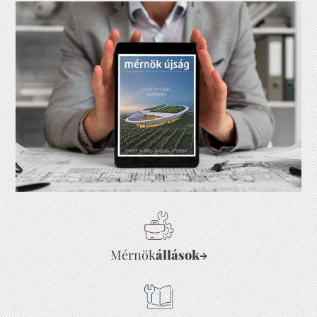
Mérnök
állások
→