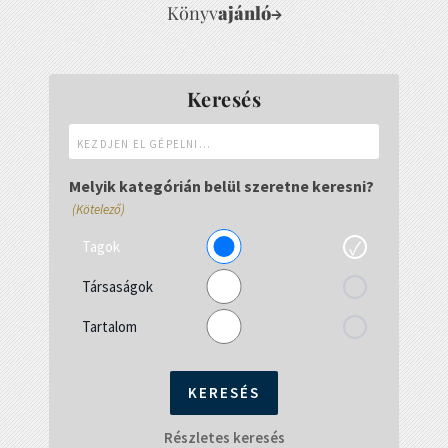
Könyv
ajánló
→
Keresés
Kezdjen
el
gépelni...
Melyik kategórián belül szeretne keresni?
(Kötelező)
Tagok
Társaságok
Tartalom
Részletes keresés