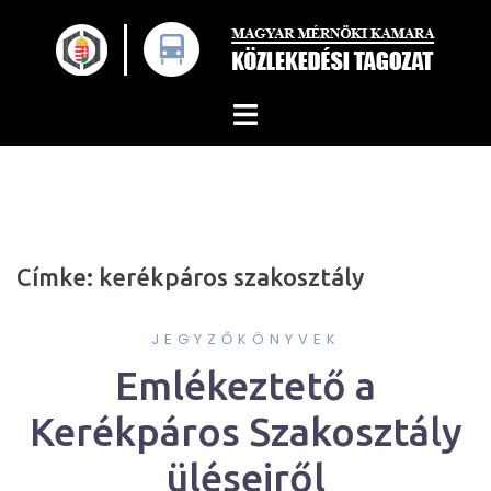
Skip
to
content
Címke:
kerékpáros szakosztály
JEGYZŐKÖNYVEK
Emlékeztető a
Kerékpáros Szakosztály
üléseiről