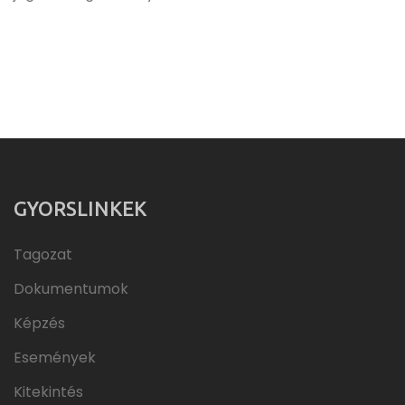
GYORSLINKEK
Tagozat
Dokumentumok
Képzés
Események
Kitekintés