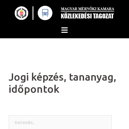
Skip
to
content
Jogi képzés, tananyag,
időpontok
Keresés: