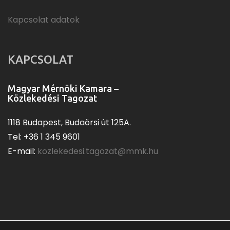
Kapcsolat adatok
KAPCSOLAT
Magyar Mérnöki Kamara –
Közlekedési Tagozat
1118 Budapest, Budaörsi út 125A.
Tel: +36 1 345 9601
E-mail:
kozlekedesi.tagozat@mmk.hu