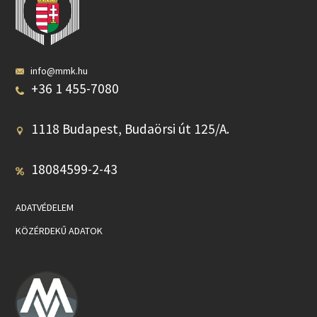
info@mmk.hu
+36 1 455-7080
1118 Budapest, Budaörsi út 125/A.
18084599-2-43
ADATVÉDELEM
KÖZÉRDEKŰ ADATOK