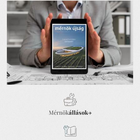
Mérnök
állások
→