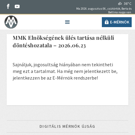
36° C
Ma 2026. augusztus 06., csütörtök, Berta és
Bettina napja van.
E-MÉRNÖK
MMK Elnökségének ülés tartása nélküli
döntéshozatala – 2026.06.23
Sajnáljuk, jogosultság hiányában nem tekintheti
meg ezt a tartalmat. Ha még nem jelentkezett be,
jelentkezzen be az E-Mérnök rendszerbe!
DIGITÁLIS MÉRNÖK ÚJSÁG