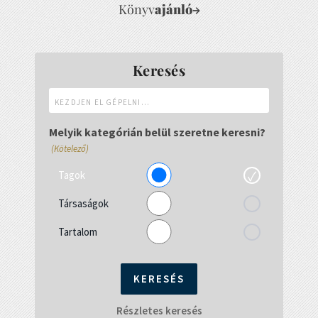
Könyv
ajánló
→
Keresés
Kezdjen
el
gépelni...
Melyik kategórián belül szeretne keresni?
(Kötelező)
Tagok
Társaságok
Tartalom
Részletes keresés