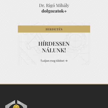
Dr. Rigó Mihály
dolgozatok
→