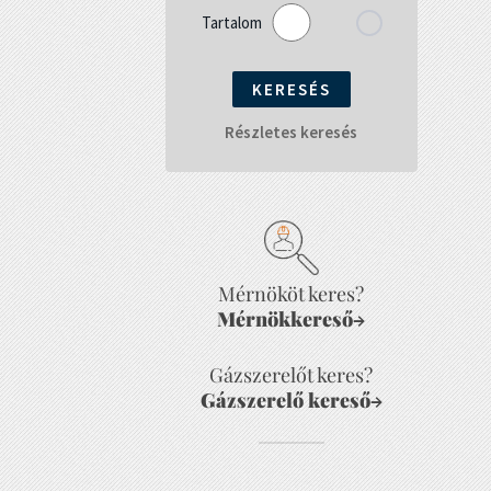
Tartalom
Részletes keresés
Mérnököt keres?
Mérnökkereső
→
Gázszerelőt keres?
Gázszerelő kereső
→