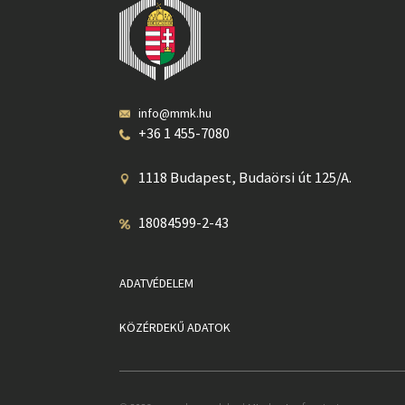
info@mmk.hu
+36 1 455-7080
1118 Budapest, Budaörsi út 125/A.
18084599-2-43
ADATVÉDELEM
KÖZÉRDEKŰ ADATOK