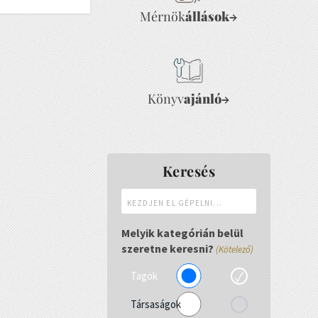
Mérnök
állások
→
Könyv
ajánló
→
Keresés
Kezdjen
el
gépelni...
Melyik kategórián belül
szeretne keresni?
(Kötelező)
Tagok
Társaságok