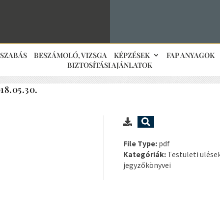
JSZABÁS
BESZÁMOLÓ, VIZSGA
KÉPZÉSEK
FAP ANYAGOK
BIZTOSÍTÁSI AJÁNLATOK
18.05.30.
File Type:
pdf
Kategóriák:
Testületi ülése
jegyzőkönyvei