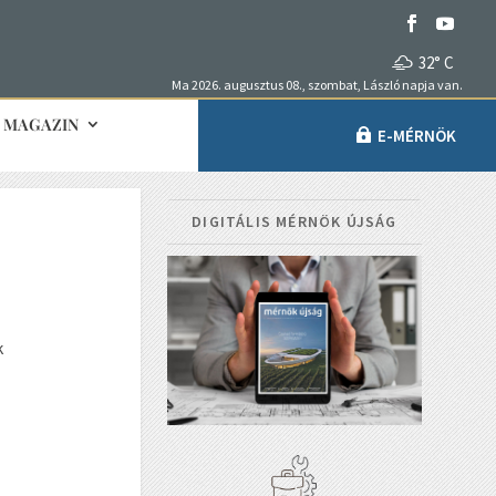
32° C
Ma 2026. augusztus 08., szombat, László napja van.
MAGAZIN
E-MÉRNÖK
DIGITÁLIS MÉRNÖK ÚJSÁG
k