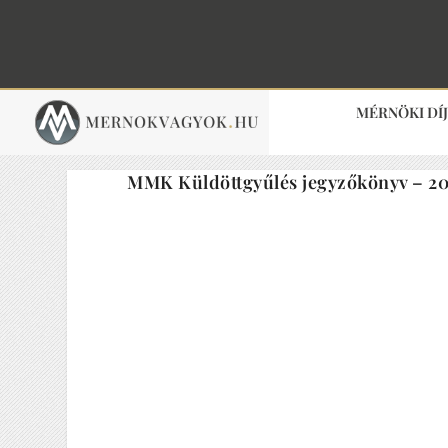
MÉRNÖKI DÍ
MMK Küldöttgyűlés jegyzőkönyv – 20