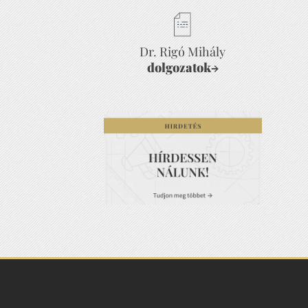
Dr. Rigó Mihály
dolgozatok
→