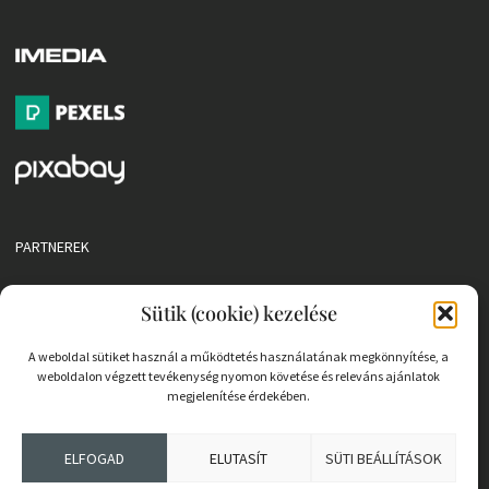
PARTNEREK
COOKIE SZABÁLYZAT
Sütik (cookie) kezelése
A weboldal sütiket használ a működtetés használatának megkönnyítése, a
weboldalon végzett tevékenység nyomon követése és releváns ajánlatok
megjelenítése érdekében.
ELFOGAD
ELUTASÍT
SÜTI BEÁLLÍTÁSOK