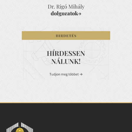
Dr. Rigó Mihály
dolgozatok
→