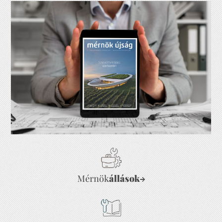
Mérnök
állások
→