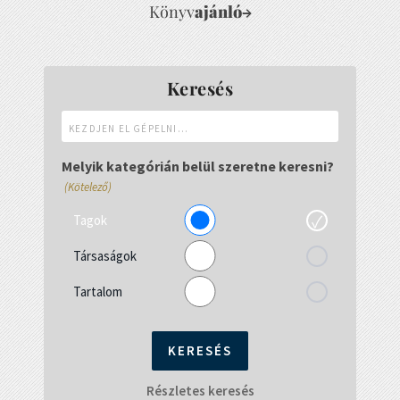
Könyv
ajánló
→
Keresés
Kezdjen
el
gépelni...
Melyik kategórián belül szeretne keresni?
(Kötelező)
Tagok
Társaságok
Tartalom
Részletes keresés