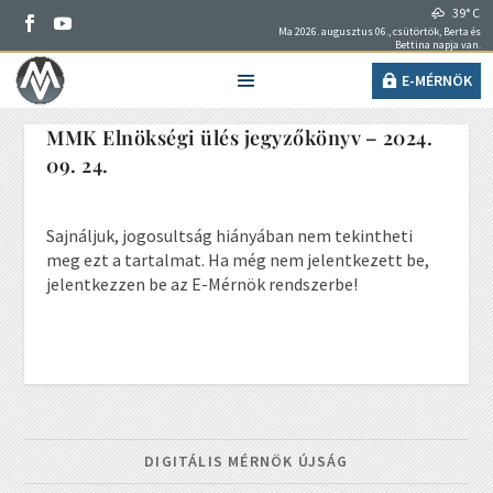
39° C
Ma 2026. augusztus 06., csütörtök, Berta és
Bettina napja van.
E-MÉRNÖK
MMK Elnökségi ülés jegyzőkönyv – 2024.
09. 24.
Sajnáljuk, jogosultság hiányában nem tekintheti
meg ezt a tartalmat. Ha még nem jelentkezett be,
jelentkezzen be az E-Mérnök rendszerbe!
DIGITÁLIS MÉRNÖK ÚJSÁG