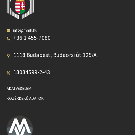
info@mmk.hu
+36 1 455-7080
1118 Budapest, Budaörsi út 125/A.
18084599-2-43
ADATVÉDELEM
KÖZÉRDEKŰ ADATOK