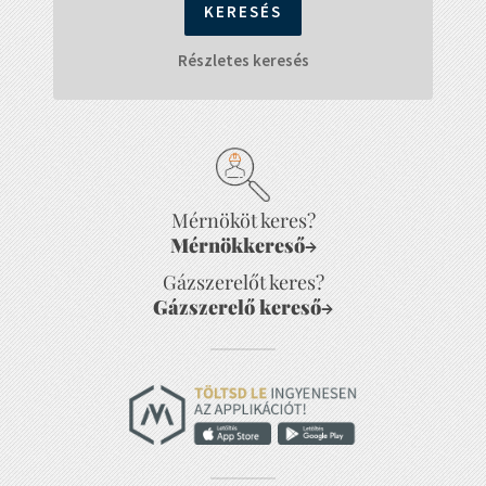
Részletes keresés
Mérnököt keres?
Mérnökkereső
→
Gázszerelőt keres?
Gázszerelő kereső
→