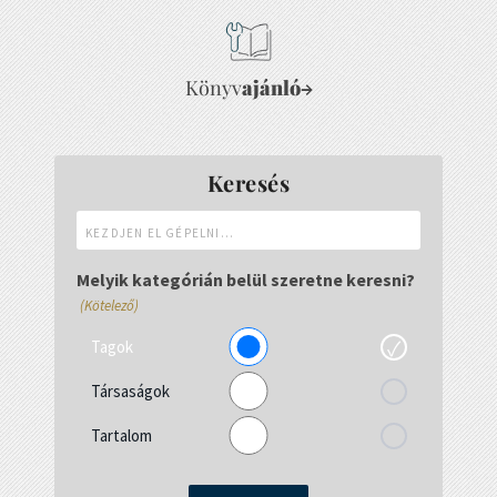
Könyv
ajánló
→
Keresés
Kezdjen
el
gépelni...
Melyik kategórián belül szeretne keresni?
(Kötelező)
Tagok
Társaságok
Tartalom