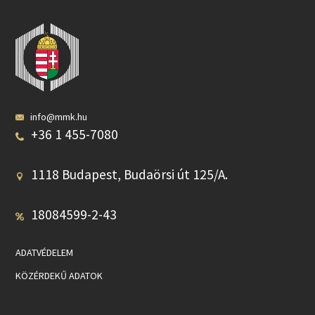
info@mmk.hu
+36 1 455-7080
1118 Budapest, Budaörsi út 125/A.
18084599-2-43
ADATVÉDELEM
KÖZÉRDEKŰ ADATOK