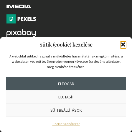
Sütik (cookie) kezelése
PARTNEREK
A weboldal sütiket használ a működtetés használatának megkönnyítése, a
COOKIE SZABÁLYZAT
weboldalon végzett tevékenység nyomon követése és releváns ajánlatok
megjelenítése érdekében.
ELFOGAD
© 2026 mernokvagyok.hu | Minden jog fenntartva.
ELUTASÍT
SÜTI BEÁLLÍTÁSOK
Cookie szabályzat