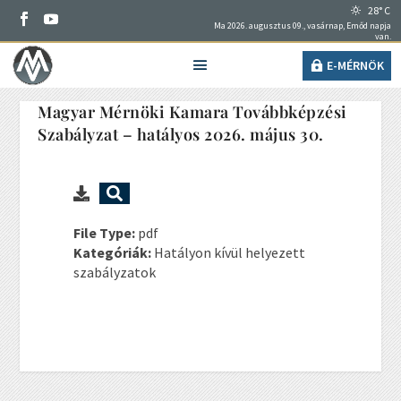
28° C
Ma 2026. augusztus 09., vasárnap, Emőd napja
van.
E-MÉRNÖK
Magyar Mérnöki Kamara Továbbképzési
Szabályzat – hatályos 2026. május 30.
File Type:
pdf
Kategóriák:
Hatályon kívül helyezett
szabályzatok