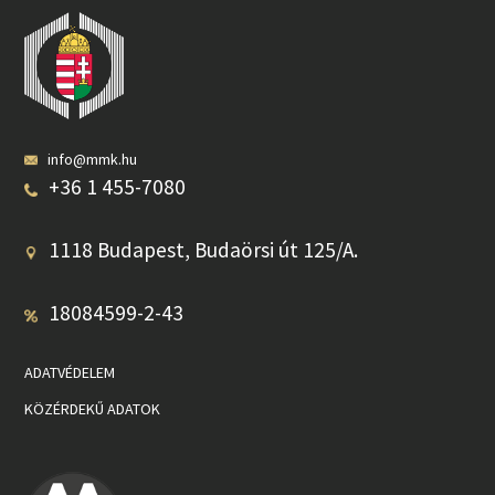
info@mmk.hu
+36 1 455-7080
1118 Budapest, Budaörsi út 125/A.
18084599-2-43
ADATVÉDELEM
KÖZÉRDEKŰ ADATOK