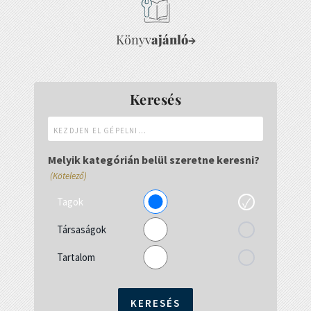
Könyv
ajánló
→
Keresés
Kezdjen
el
gépelni...
Melyik kategórián belül szeretne keresni?
(Kötelező)
Tagok
Társaságok
Tartalom