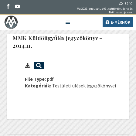
32° C
Ma 2026. augusztus 06., csütörtök, Berta és
Bettina napja van.
E-MÉRNÖK
MMK Küldöttgyűlés jegyzőkönyv –
2014.11.
File Type:
pdf
Kategóriák:
Testületi ülések jegyzőkönyvei