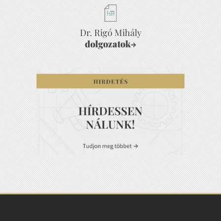
Dr. Rigó Mihály
dolgozatok
→