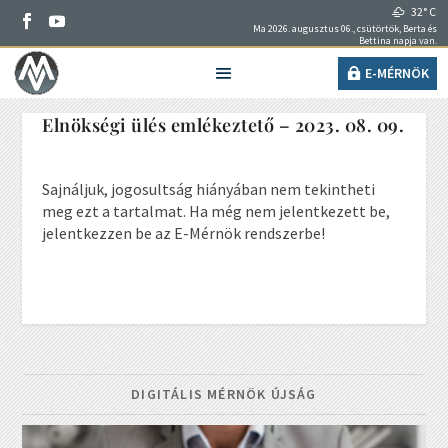
32° C
Ma 2026. augusztus 06., csütörtök, Berta és
Bettina napja van.
E-MÉRNÖK
Elnökségi ülés emlékeztető – 2023. 08. 09.
Sajnáljuk, jogosultság hiányában nem tekintheti
meg ezt a tartalmat. Ha még nem jelentkezett be,
jelentkezzen be az E-Mérnök rendszerbe!
DIGITÁLIS MÉRNÖK ÚJSÁG