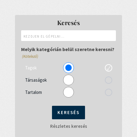
Keresés
Kezdjen
el
gépelni...
Melyik kategórián belül szeretne keresni?
(Kötelező)
Tagok
Társaságok
Tartalom
Részletes keresés