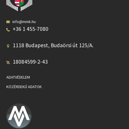
info@mmk.hu
+36 1 455-7080
1118 Budapest, Budaörsi út 125/A.
18084599-2-43
ADATVÉDELEM
KÖZÉRDEKŰ ADATOK