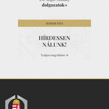
dolgozatok
→