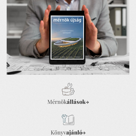
Mérnök
állások
→
Könyv
ajánló
→