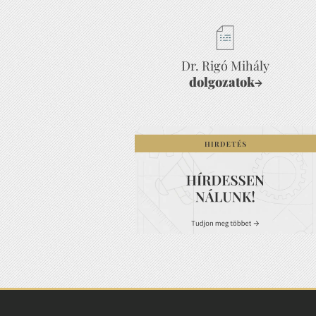
Dr. Rigó Mihály
dolgozatok
→