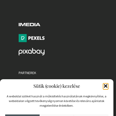
PARTNEREK
Sütik (cookie) kezelése
COOKIE SZABÁLYZAT
A weboldal sütiket használ a működtetés használatának megkönnyítése, a
weboldalon végzett tevékenység nyomon követése és releváns ajánlatok
megjelenítése érdekében.