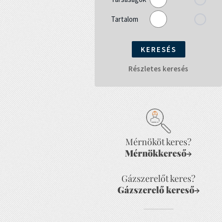
Tartalom
Részletes keresés
Mérnököt keres?
Mérnökkereső
→
Gázszerelőt keres?
Gázszerelő kereső
→