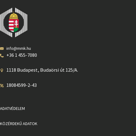
info@mmk.hu
+36 1 455-7080
1118 Budapest, Budaörsi út 125/A.
18084599-2-43
ADATVÉDELEM
KÖZÉRDEKŰ ADATOK