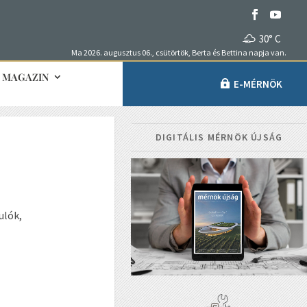
30° C
Ma 2026. augusztus 06., csütörtök, Berta és Bettina napja van.
MAGAZIN
E-MÉRNÖK
DIGITÁLIS MÉRNÖK ÚJSÁG
ulók,