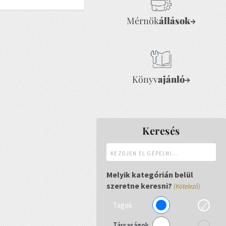
Mérnök
állások
→
Könyv
ajánló
→
Keresés
Kezdjen
el
gépelni...
Melyik kategórián belül
szeretne keresni?
(Kötelező)
Tagok
Társaságok