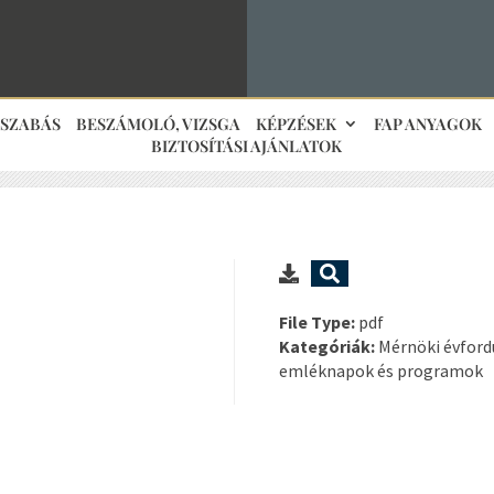
JSZABÁS
BESZÁMOLÓ, VIZSGA
KÉPZÉSEK
FAP ANYAGOK
BIZTOSÍTÁSI AJÁNLATOK
File Type:
pdf
Kategóriák:
Mérnöki évford
emléknapok és programok