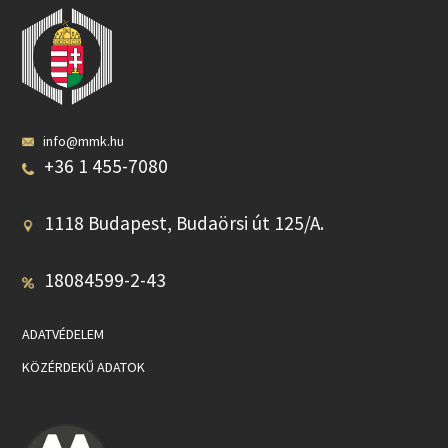
info@mmk.hu
+36 1 455-7080
1118 Budapest, Budaörsi út 125/A.
18084599-2-43
ADATVÉDELEM
KÖZÉRDEKŰ ADATOK