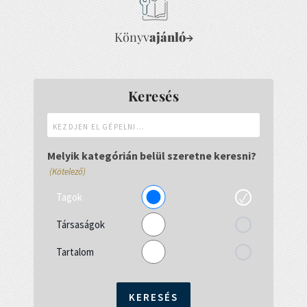
Könyv
ajánló
→
Keresés
Kezdjen
el
gépelni...
Melyik kategórián belül szeretne keresni?
(Kötelező)
Tagok
Társaságok
Tartalom