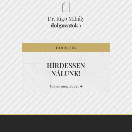
Dr. Rigó Mihály
dolgozatok
→