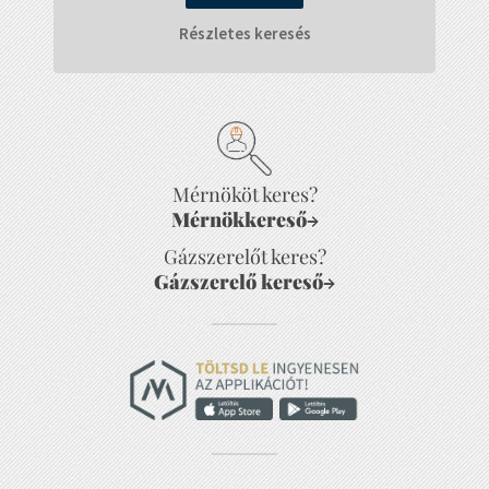
Részletes keresés
Mérnököt keres?
Mérnökkereső
→
Gázszerelőt keres?
Gázszerelő kereső
→