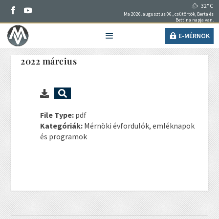
32° C
Ma 2026. augusztus 06., csütörtök, Berta és
Bettina napja van.
E-MÉRNÖK
2022 március
File Type:
pdf
Kategóriák:
Mérnöki évfordulók, emléknapok
és programok