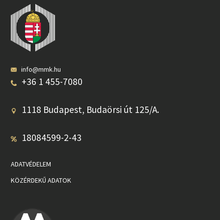
info@mmk.hu
+36 1 455-7080
1118 Budapest, Budaörsi út 125/A.
18084599-2-43
ADATVÉDELEM
KÖZÉRDEKŰ ADATOK