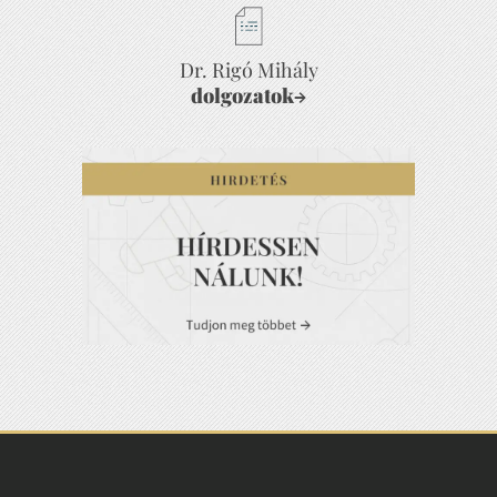
Dr. Rigó Mihály
dolgozatok
→