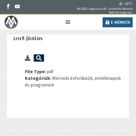
30° C
Ma 2026. augusztus 06., csütörtök, Berta és
Bettina napja van.
E-MÉRNÖK
2018 június
File Type:
pdf
Kategóriák:
Mérnöki évfordulók, emléknapok
és programok