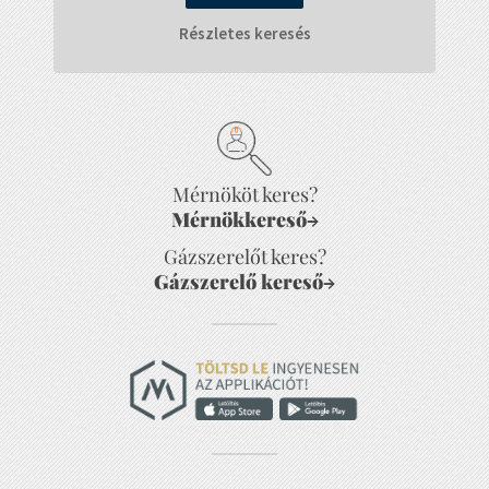
Részletes keresés
Mérnököt keres?
Mérnökkereső
→
Gázszerelőt keres?
Gázszerelő kereső
→