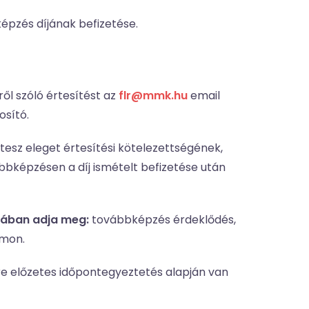
képzés díjának befizetése.
ől szóló értesítést az
flr@mmk.hu
email
sító.
esz eleget értesítési kötelezettségének,
bbképzésen a díj ismételt befizetése után
gyában adja meg:
továbbképzés érdeklődés,
ámon.
sre előzetes időpontegyeztetés alapján van