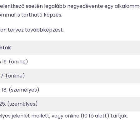
t jelentkező esetén legalább negyedévente egy alkalomma
ommal is tartható képzés.
ban tervez továbbképzést:
ntok
19. (online)
7. (online)
 18. (személyes)
25. (személyes)
 jelenlét mellett, vagy online (10 fő alatt) tartjuk.