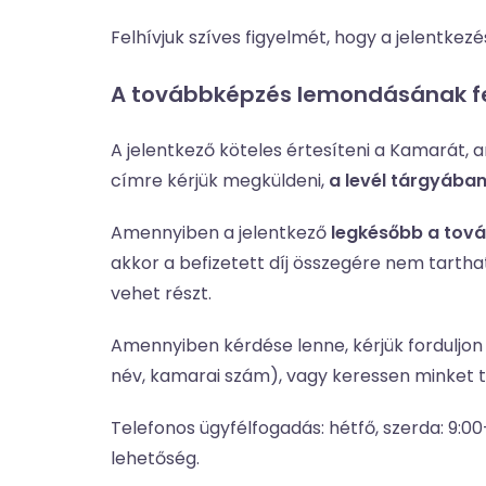
Felhívjuk szíves figyelmét, hogy a jelentke
A továbbképzés lemondásának fe
A jelentkező köteles értesíteni a Kamarát,
címre kérjük megküldeni,
a levél tárgyába
Amennyiben a jelentkező
legkésőbb a tov
akkor a befizetett díj összegére nem tarth
vehet részt.
Amennyiben kérdése lenne, kérjük forduljo
név, kamarai szám), vagy keressen minket 
Telefonos ügyfélfogadás: hétfő, szerda: 9:0
lehetőség.