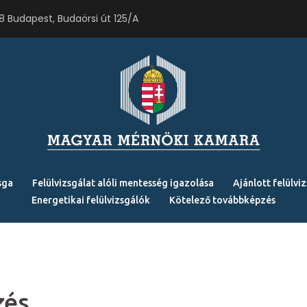
18 Budapest, Budaörsi út 125/A
sga
Felülvizsgálat alóli mentesség igazolása
Ajánlott felülviz
Energetikai felülvizsgálók
Kötelező továbbképzés
zés