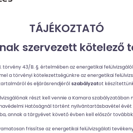
TÁJÉKOZTATÓ
knak szervezett kötelező
I. törvény 43/B. §. értelmében az energetikai felülvizsgál
el a törvényi kötelezettségünkre az energetikai felülvizs
artalmáról és eljárásrendjéről
szabályzat
ot készítettün
lülvizsgálónak részt kell vennie a Kamara szabályzatába
avédelmi Hatóságnál történt nyilvántartásbavétel évét k
sába, annak a tárgyévet követő évben kell előszőr tovább
yamatosan frissítse az energetikai felülvizsgálati tevéke