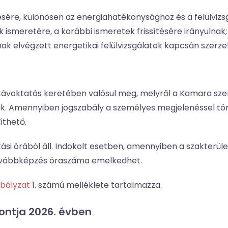
ére, különösen az energiahatékonysághoz és a felülvizs
 ismeretére, a korábbi ismeretek frissítésére irányulnak;
k elvégzett energetikai felülvizsgálatok kapcsán szerze
ávoktatás keretében valósul meg, melyről a Kamara sze
 Amennyiben jogszabály a személyes megjelenéssel tört
íthető.
ási órából áll. Indokolt esetben, amennyiben a szakterüle
 továbbképzés óraszáma emelkedhet.
bályzat
1. számú melléklete tartalmazza.
ontja 2026. évben