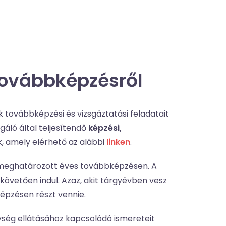
 továbbképzésről
ók továbbképzési és vizsgáztatási feladatait
gáló által teljesítendő
képzési,
k, amely elérhető az alábbi
linken
.
n meghatározott éves továbbképzésen. A
övetően indul. Azaz, akit tárgyévben vesz
képzésen részt vennie.
nység ellátásához kapcsolódó ismereteit