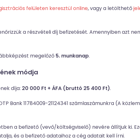
gisztrációs felületen keresztül online
, vagy a letölthető
je
enőrizzük a részvételi díj befizetését. Amennyiben azt nem
továbbképzést megelőző
5. munkanap
.
ésének módja
nek díja:
20 000 Ft + ÁFA (bruttó 25 400 Ft)
.
az OTP Bank 11784009-21124341 számlaszámunkra (A közlem
tben a befizető (vevő/költségviselő) nevére állítjuk ki.
utalja, és a befizető adataihoz a cég adatait kell írni.