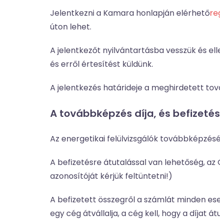
Jelentkezni a Kamara honlapján elérhető
re
úton lehet.
A jelentkezőt nyilvántartásba vesszük és ell
és erről értesítést küldünk.
A jelentkezés határideje a meghirdetett 
A továbbképzés díja, és befizet
Az energetikai felülvizsgálók továbbképzésé
A befizetésre átutalással van lehetőség, 
azonosítóját kérjük feltüntetni!)
A befizetett összegről a számlát minden ese
egy cég átvállalja, a cég kell, hogy a díjat át