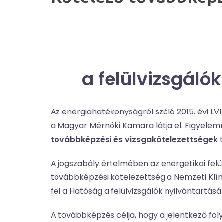
a felülvizsgáló
Az energiahatékonyságról szóló 2015. évi LVI
a Magyar Mérnöki Kamara látja el. Figyelemm
továbbképzési és vizsgakötelezettségek
t
A jogszabály értelmében az energetikai fe
továbbképzési kötelezettség a Nemzeti Klím
fel a Hatóság a felülvizsgálók nyilvántartá
A továbbképzés célja, hogy a jelentkező fol