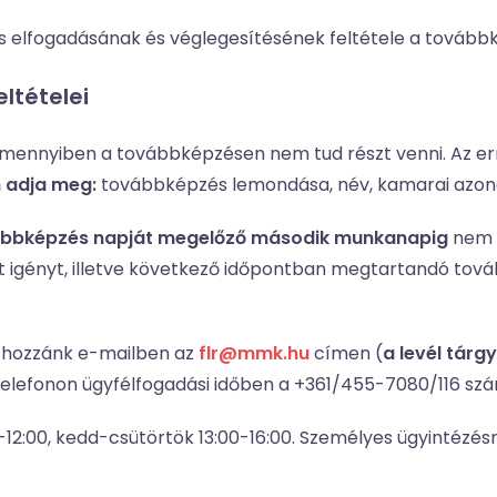
zés elfogadásának és véglegesítésének feltétele a tovább
ltételei
 amennyiben a továbbképzésen nem tud részt venni. Az err
n adja meg:
továbbképzés lemondása, név, kamarai azono
ábbképzés napját megelőző második munkanapig
nem t
at igényt, illetve következő időpontban megtartandó tová
n hozzánk e-mailben az
flr@mmk.hu
címen (
a levél tár
telefonon ügyfélfogadási időben a +361/455-7080/116 sz
0-12:00, kedd-csütörtök 13:00-16:00. Személyes ügyintézé