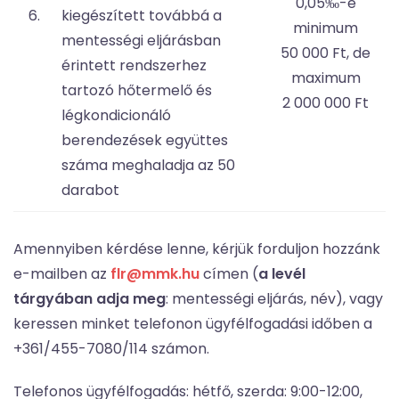
0,05‰-e
6.
kiegészített továbbá a
minimum
mentességi eljárásban
50 000 Ft, de
érintett rendszerhez
maximum
tartozó hőtermelő és
2 000 000 Ft
légkondicionáló
berendezések együttes
száma meghaladja az 50
darabot
Amennyiben kérdése lenne, kérjük forduljon hozzánk
e-mailben az
flr@mmk.hu
címen (
a levél
tárgyában adja meg
: mentességi eljárás, név), vagy
keressen minket telefonon ügyfélfogadási időben a
+361/455-7080/114 számon.
Telefonos ügyfélfogadás: hétfő, szerda: 9:00-12:00,