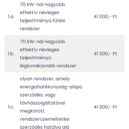
70 kW-nál nagyobb
effektív névleges
1.a.
41 000,- Ft
teljesítményű fűtési
rendszer
70 kW-nál nagyobb
effektív névleges
1.b.
41 000,- Ft
teljesítményű
légkondicionáló rendszer
olyan rendszer, amely
energiahatékonyság-alapú
szerződés, vagy
távhőszolgáltatóval
1.c.
41 000,- Ft
megkötött
rendszerüzemeltetési
szerződés hatálya alá