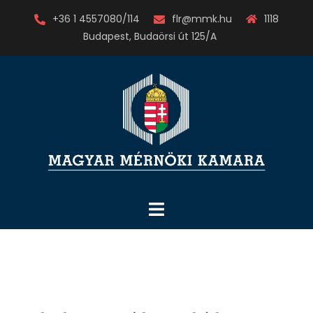
Skip
+36 1 4557080/114
flr@mmk.hu
1118
to
Budapest, Budaörsi út 125/A
content