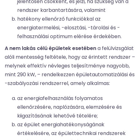
jelentősen csökkent, és jelzi, ha szükség van a
rendszer karbantartására, valamint
hatékony ellenőrző funkciókkal az
energiatermelési, -elosztási, -tárolási és -
felhasználási optimum elérése érdekében.
A nem lakás célú épületek esetében
a felülvizsgálat
alóli mentesség feltétele, hogy az érintett rendszer –
melynek effektív névleges teljesítménye nagyobb,
mint 290 kW, – rendelkezzen épületautomatizálási és
-szabályozási rendszerrel, amely alkalmas:
az energiafelhasználás folyamatos
ellenőrzésére, naplózására, elemzésére és
kiigazításának lehetővé tételére;
az épület energiahatékonyságának
értékelésére, az épülettechnikai rendszerek