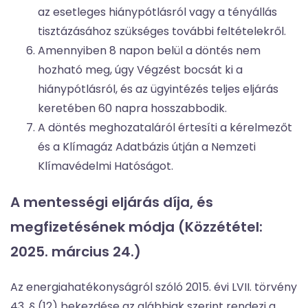
az esetleges hiánypótlásról vagy a tényállás
tisztázásához szükséges további feltételekről.
Amennyiben 8 napon belül a döntés nem
hozható meg, úgy Végzést bocsát ki a
hiánypótlásról, és az ügyintézés teljes eljárás
keretében 60 napra hosszabbodik.
A döntés meghozataláról értesíti a kérelmezőt
és a Klímagáz Adatbázis útján a Nemzeti
Klímavédelmi Hatóságot.
A mentességi eljárás díja, és
megfizetésének módja
(Közzététel:
2025. március 24.)
Az energiahatékonyságról szóló 2015. évi LVII. törvény
43. § (12) bekezdése az alábbiak szerint rendezi a