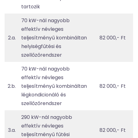
tartozik
70 kW-nál nagyobb
effektív névleges
2.a.
teljesítményű kombináltan
82 000,- Ft
helyiségfűtési és
szellőzőrendszer
70 kW-nál nagyobb
effektív névleges
2.b.
teljesítményű kombináltan
82 000,- Ft
légkondicionáló és
szellőzőrendszer
290 kW-nál nagyobb
effektív névleges
3.a.
82 000,- Ft
teljesítményű fűtési