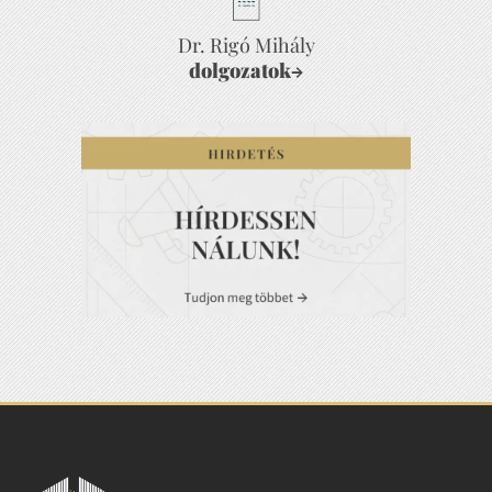
Dr. Rigó Mihály
dolgozatok
→