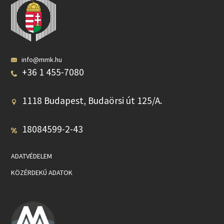
info@mmk.hu
+36 1 455-7080
1118 Budapest, Budaörsi út 125/A.
18084599-2-43
ADATVÉDELEM
KÖZÉRDEKŰ ADATOK