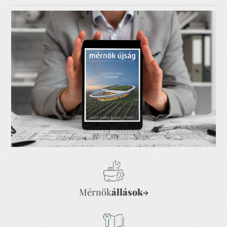
Mérnök
állások
→