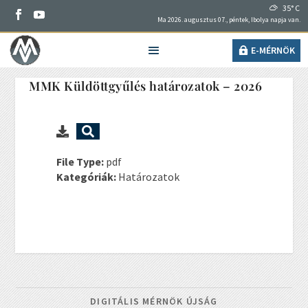
35° C
Ma 2026. augusztus 07., péntek, Ibolya napja van.
E-MÉRNÖK
MMK Küldöttgyűlés határozatok – 2026
File Type:
pdf
Kategóriák:
Határozatok
DIGITÁLIS MÉRNÖK ÚJSÁG