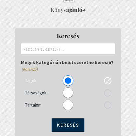
Könyv
ajánló
→
Keresés
Kezdjen
el
gépelni...
Melyik kategórián belül szeretne keresni?
(Kötelező)
Tagok
Társaságok
Tartalom