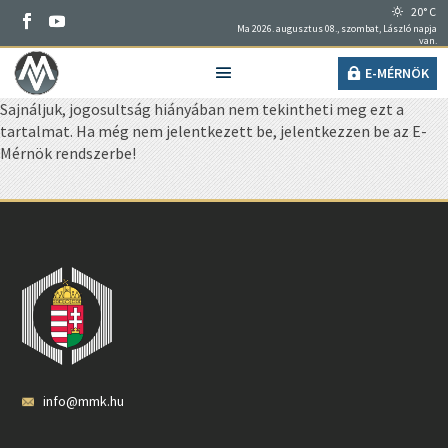
20° C
Ma 2026. augusztus 08., szombat, László napja
van.
E-MÉRNÖK
Sajnáljuk, jogosultság hiányában nem tekintheti meg ezt a
tartalmat. Ha még nem jelentkezett be, jelentkezzen be az E-
Mérnök rendszerbe!
info@mmk.hu